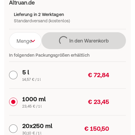
Altruan.de
Lieferung in 2 Werktagen
Standardversand (kostenlos)
Lädt
In den Warenkorb
Menge
In folgenden Packungsgrößen erhältlich
5 l
€ 72,84
14,57 € / 1 l
1000 ml
€ 23,45
23,45 € / 1 l
20x250 ml
€ 150,50
30,10 € / 1 l