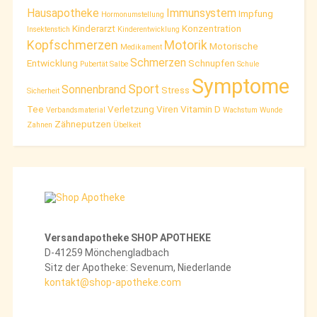
Hausapotheke
Immunsystem
Impfung
Hormonumstellung
Kinderarzt
Konzentration
Insektenstich
Kinderentwicklung
Kopfschmerzen
Motorik
Motorische
Medikament
Schmerzen
Entwicklung
Schnupfen
Pubertät
Salbe
Schule
Symptome
Sport
Sonnenbrand
Stress
Sicherheit
Tee
Verletzung
Viren
Vitamin D
Verbandsmaterial
Wachstum
Wunde
Zähneputzen
Zahnen
Übelkeit
Versandapotheke SHOP APOTHEKE
D-41259 Mönchengladbach
Sitz der Apotheke: Sevenum, Niederlande
kontakt@shop-apotheke.com