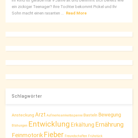
Ihr Kind ist gerade mal 9 Jahre alt und benimmt sich bereits wie
ein zickiger Teenager? Ihre Tochter bekommt Pickel und Ihr
Sohn macht einen rasanten ...
Read More
Schlagwörter
Arzt
Bewegung
Ansteckung
Basteln
Aufmerksamkeitsspanne
Entwicklung
Ernährung
Erkältung
Blähungen
Fieber
Feinmotorik
Freundschaften
Frühstück