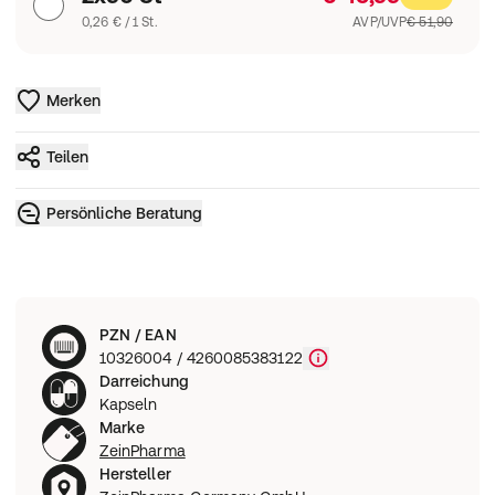
0,26 € / 1 St.
AVP/UVP
€ 51,90
Merken
Teilen
Persönliche Beratung
PZN / EAN
10326004 / 4260085383122
Darreichung
Kapseln
Marke
ZeinPharma
Hersteller