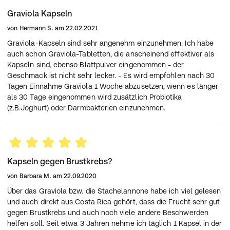
90 Kapseln = 55,5 g
Graviola Kapseln
Herstellerdaten:
von
Hermann S.
am
22.02.2021
ZeinPharma Germany GmbH
Industriestr. 29
Graviola-Kapseln sind sehr angenehm einzunehmen. Ich habe
64569 Nauheim
auch schon Graviola-Tabletten, die anscheinend effektiver als
Kapseln sind, ebenso Blattpulver eingenommen - der
Geschmack ist nicht sehr lecker. - Es wird empfohlen nach 30
Tagen Einnahme Graviola 1 Woche abzusetzen, wenn es länger
als 30 Tage eingenommen wird zusätzlich Probiotika
(z.B.Joghurt) oder Darmbakterien einzunehmen.
Kapseln gegen Brustkrebs?
von
Barbara M.
am
22.09.2020
Über das Graviola bzw. die Stachelannone habe ich viel gelesen
und auch direkt aus Costa Rica gehört, dass die Frucht sehr gut
gegen Brustkrebs und auch noch viele andere Beschwerden
helfen soll. Seit etwa 3 Jahren nehme ich täglich 1 Kapsel in der