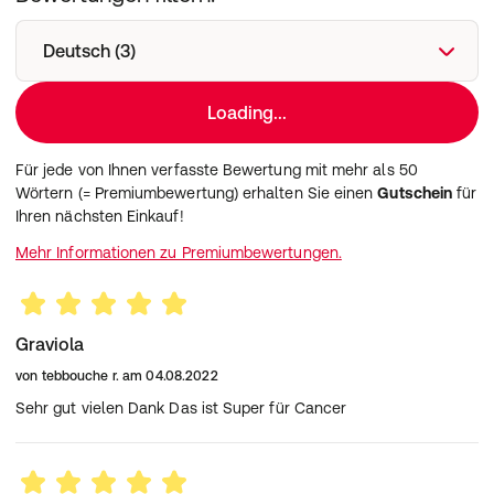
Krebserkrankungen nutzbar sein können. Mit den
Graviola-Kapseln kaufen Sie ein traditionsreiches und
Deutsch (3)
natürliches Nahrungsergänzungsmittel zur allgemeinen
Unterstützung Ihres körperlichen Wohlbefindens.
Loading...
Zutaten:
Graviola Fruchtpulver (81%), Kapselhülle:
Hydroxypropylmethylcellulose (HPMC).
Für jede von Ihnen verfasste Bewertung mit mehr als 50
Nährwerte:
Wörtern (= Premiumbewertung) erhalten Sie einen
Gutschein
für
Durchschnittliche Nährwerte
pro 3 Kapseln*
Ihren nächsten Einkauf!
Graviola Fruchtpulver
1500 mg
Mehr Informationen zu Premiumbewertungen.
*Täglich empfohlene Verzehrmenge
Verzehrsempfehlung:
Täglich unzerkaut 2-3 Kapseln mit viel stillem Wasser
verzehren.
Graviola
Hinweise:
Die empfohlene tägliche Verzehrmenge darf nicht
von
tebbouche r.
am
04.08.2022
überschritten werden.
Sehr gut vielen Dank Das ist Super für Cancer
Aufbewahrung:
Gut verschlossen, kühl und trocken lagern. Außerhalb
der Reichweite von kleinen Kindern aufbewahren.
Nettofüllmenge: