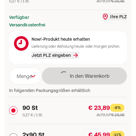
0,27 € / 1 St.
AVP/UVP
€ 25,95
Ihre PLZ
Verfügbar
Liefergebi
Versandkostenfrei
Now!-Produkt heute erhalten
Lieferung oder Abholung heute oder morgen prüfen.
Jetzt PLZ eingeben
Lädt
In den Warenkorb
Menge
In folgenden Packungsgrößen erhältlich
90 St
€ 23,89
-8%
0,27 € / 1 St.
AVP/UVP
€ 25,95
2x90 St
€ 45,99
-11%