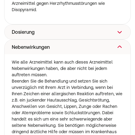
Arzneimittel gegen Herzrhythmusstörungen wie
Disopyramid.
Dosierung
Nebenwirkungen
Nehmen Sie dieses Arzneimittel immer genau nach
Absprache mit Ihrem Arzt ein. Fragen Sie bei Ihrem Arzt
oder Apotheker nach, wenn Sie sich nicht ganz sicher
Wie alle Arzneimittel kann auch dieses Arzneimittel
sind.
Nebenwirkungen haben, die aber nicht bei jedem
Nehmen Sie die Tabletten 1-mal täglich morgens mit 1
auftreten müssen.
Glas Wasser ein. Die Tabletten sind im Ganzen oder
Beenden Sie die Behandlung und setzen Sie sich
geteilt einzunehmen. Sie dürfen die Tabletten vor dem
unverzüglich mit Ihrem Arzt in Verbindung, wenn bei
Schlucken nicht zerkauen oder zerstoßen. Die Tablette
Ihnen Zeichen einer allergischen Reaktion auftreten, wie
kann in gleiche Dosen geteilt werden.
z.B. ein juckender Hautausschlag, Gesichtsrötung,
Falls vom Arzt nicht anders verordnet, ist die übliche
Anschwellen von Gesicht, Lippen, Zunge oder Rachen
Dosis:
oder Atemprobleme sowie Schluckstörungen. Dabei
Bei Bluthochdruck
handelt es sich um eine sehr schwerwiegende aber
1-mal täglich 47,5 mg Metoprololsuccinat (entsprechend
seltene Nebenwirkung. Sie benötigen möglicherweise
2 Tabletten).
dringend ärztliche Hilfe oder müssen im Krankenhaus