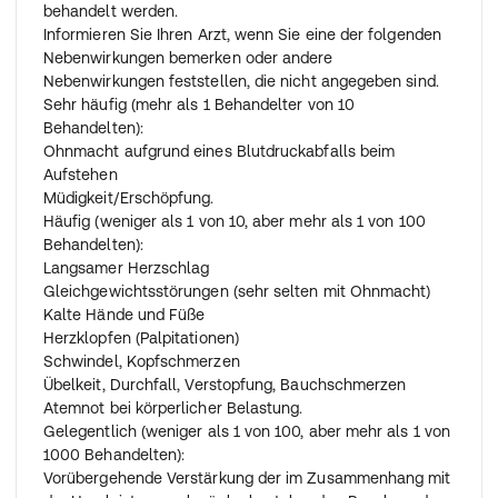
Die Dosis kann falls erforderlich auf 1-mal täglich 95 bis
behandelt werden.
190 mg Metoprololsuccinat (hierfür stehen höhere
Informieren Sie Ihren Arzt, wenn Sie eine der folgenden
Wirkstärken zur Verfügung) erhöht werden.
Nebenwirkungen bemerken oder andere
Bei Schmerzen und Engegefühl im Brustraum (Angina
Nebenwirkungen feststellen, die nicht angegeben sind.
pectoris)
Sehr häufig (mehr als 1 Behandelter von 10
1-mal täglich 95 bis 190 mg Metoprololsuccinat (hierfür
Behandelten):
stehen höhere Wirkstärken zur Verfügung).
Ohnmacht aufgrund eines Blutdruckabfalls beim
Bei unregelmäßigem Herzschlag
Aufstehen
(Herzrhythmusstörungen)
Müdigkeit/Erschöpfung.
1-mal täglich 95 bis 190 mg Metoprololsuccinat (hierfür
Häufig (weniger als 1 von 10, aber mehr als 1 von 100
stehen höhere Wirkstärken zur Verfügung):
Behandelten):
Zur vorbeugenden Behandlung nach einem Herzinfarkt
Langsamer Herzschlag
1-mal täglich 190 mg Metoprololsuccinat (hierfür stehen
Gleichgewichtsstörungen (sehr selten mit Ohnmacht)
höhere Wirkstärken zur Verfügung).
Kalte Hände und Füße
Bei Herzklopfen aufgrund von nicht organ-bedingten
Herzklopfen (Palpitationen)
Herzbeschwerden
Schwindel, Kopfschmerzen
1-mal täglich 95 mg Metoprololsuccinat (hierfür stehen
Übelkeit, Durchfall, Verstopfung, Bauchschmerzen
höhere Wirkstärken zur Verfügung).
Atemnot bei körperlicher Belastung.
Die Dosis kann falls erforderlich auf 1-mal täglich 190
Gelegentlich (weniger als 1 von 100, aber mehr als 1 von
mg Metoprololsuccinat (hierfür stehen höhere
1000 Behandelten):
Wirkstärken zur Verfügung) erhöht werden.
Vorübergehende Verstärkung der im Zusammenhang mit
Zur Vorbeugung der Migräne