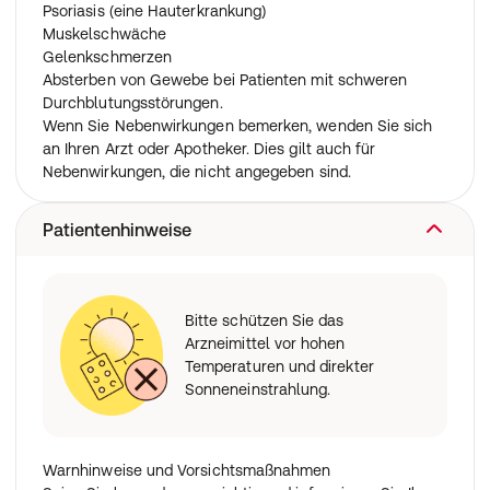
Wenn Sie eine Einnahme vergessen haben, holen Sie sie
Psoriasis (eine Hauterkrankung)
so bald wie möglich nach und setzen Sie die Einnahme
Muskelschwäche
dann wie verordnet fort. Nehmen Sie nicht die doppelte
Gelenkschmerzen
Dosis ein, wenn Sie die vorherige Einnahme vergessen
Absterben von Gewebe bei Patienten mit schweren
haben.
Durchblutungsstörungen.
Wenn Sie Nebenwirkungen bemerken, wenden Sie sich
Wenn Sie die Einnahme abbrechen
an Ihren Arzt oder Apotheker. Dies gilt auch für
Brechen Sie die Behandlung nicht plötzlich ab, da dies
Nebenwirkungen, die nicht angegeben sind.
möglicherweise zu einer Verschlimmerung Ihrer
Herzleistungsschwäche führen und sich das Risiko, dass
Patientenhinweise
Sie einen Herzinfarkt erleiden, erhöhen kann.
Ändern Sie die Dosis bzw. beenden Sie die Behandlung
nur dann, wenn Sie dies vorher so mit Ihrem Arzt
vereinbart haben.
Bitte schützen Sie das
Arzneimittel vor hohen
Wenn Sie weitere Fragen zur Anwendung des
Temperaturen und direkter
Arzneimittels haben, wenden Sie sich an Ihren Arzt oder
Sonneneinstrahlung.
Apotheker.
Warnhinweise und Vorsichtsmaßnahmen