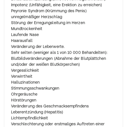
eingenommen haben, als Sie sollten
Impotenz (Unfähigkeit, eine Erektion zu erreichen)
Bei Auftreten von Nebenwirkungen infolge einer
Peyronie Syndrom (Krümmung des Penis)
Überdosierung empfiehlt sich der Gang zum Arzt, der
unregelmäßiger Herzschlag
über eventuelle Gegenmaßnahmen entscheidet. Bei
Störung der Erregungsleitung im Herzen
Verdacht auf eine Überdosierung verständigen Sie sofort
Mundtrockenheit
einen Arzt/Notarzt, damit dieser über das weitere
Laufende Nase
Vorgehen entscheiden kann!
Haarausfall
In Abhängigkeit vom Ausmaß der Überdosierung kann es
Veränderung der Leberwerte.
zu starkem Blutdruckabfall, verminderter
Sehr selten (weniger als 1 von 10 000 Behandelten):
Herzschlagfolge bis hin zum Herzstillstand,
Blutbildveränderungen (Abnahme der Blutplättchen
Herzmuskelschwäche und Schock, ausgelöst durch
und/oder der weißen Blutkörperchen)
Versagen der Herzfunktion, kommen. Zusätzlich können
Vergesslichkeit
Atembeschwerden, Verengung der Atemmuskulatur,
Verwirrtheit
Erbrechen, Bewusstseinsstörungen, gelegentlich auch
Halluzinationen
generalisierte Krampfanfälle auftreten.
Stimmungsschwankungen
Bei Überdosierung oder bedrohlichem Abfall der
Ohrgeräusche
Herzfrequenz und/oder des Blutdruckes muss die
Hörstörungen
Behandlung mit Metoprololsuccinat abgebrochen
Veränderung des Geschmacksempfindens
werden.
Leberentzündung (Hepatitis)
Lichtempfindlichkeit
Wenn Sie die Einnahme vergessen haben
Verschlechterung oder erstmaliges Auftreten einer