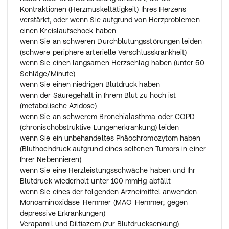
Fußknöchel), wenn Sie gleichzeitig noch weitere
Kontraktionen (Herzmuskeltätigkeit) Ihres Herzens
Arzneimittel zur Behandlung der Herzleistungsschwäche
verstärkt, oder wenn Sie aufgrund von Herzproblemen
einnehmen
einen Kreislaufschock haben
Palpitationen (Herzklopfen) aufgrund von nicht organ-
wenn Sie an schweren Durchblutungsstörungen leiden
bedingten (funktionellen) Herzbeschwerden.
(schwere periphere arterielle Verschlusskrankheit)
zur Vorbeugung von
wenn Sie einen langsamen Herzschlag haben (unter 50
weiteren Herzinfarkten oder einer weiteren Schädigung
Schläge/Minute)
des Herzens nach einem Herzinfarkt
wenn Sie einen niedrigen Blutdruck haben
Migräne.
wenn der Säuregehalt in Ihrem Blut zu hoch ist
Kinder ab 6 Jahren und Jugendliche:
(metabolische Azidose)
Bluthochdruck
wenn Sie an schwerem Bronchialasthma oder COPD
(chronischobstruktive Lungenerkrankung) leiden
wenn Sie ein unbehandeltes Phäochromozytom haben
(Bluthochdruck aufgrund eines seltenen Tumors in einer
Ihrer Nebennieren)
wenn Sie eine Herzleistungsschwäche haben und Ihr
Blutdruck wiederholt unter 100 mmHg abfällt
wenn Sie eines der folgenden Arzneimittel anwenden
Monoaminoxidase-Hemmer (MAO-Hemmer; gegen
depressive Erkrankungen)
Verapamil und Diltiazem (zur Blutdrucksenkung)