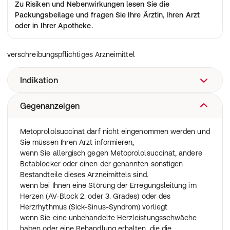
Zu Risiken und Nebenwirkungen lesen Sie die
Packungsbeilage
und fragen Sie Ihre Ärztin, Ihren Arzt
oder in Ihrer Apotheke.
verschreibungspflichtiges Arzneimittel
Indikation
Gegenanzeigen
Metoprololsuccinat gehört zu einer Gruppe von
Arzneimitteln, die Betablocker genannt werden.
Es wird angewendet
Metoprololsuccinat darf nicht eingenommen werden und
bei Erwachsenen
Sie müssen Ihren Arzt informieren,
zur Behandlung von
wenn Sie allergisch gegen Metoprololsuccinat, andere
Bluthochdruck
Betablocker oder einen der genannten sonstigen
Schmerzen und Engegefühl im Brustraum, die durch eine
Bestandteile dieses Arzneimittels sind.
unzureichende Sauerstoffversorgung des Herzens
wenn bei Ihnen eine Störung der Erregungsleitung im
verursacht werden (Angina pectoris)
Herzen (AV-Block 2. oder 3. Grades) oder des
unregelmäßigem Herzschlag (Herzrhythmusstörungen)
Herzrhythmus (Sick-Sinus-Syndrom) vorliegt
stabiler Herzleistungsschwäche mit Beschwerden (wie z.
wenn Sie eine unbehandelte Herzleistungsschwäche
B. Kurzatmigkeit oder Schwellungen im Bereich der
haben oder eine Behandlung erhalten, die die