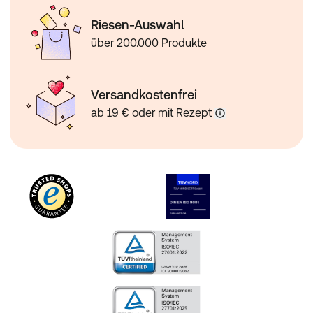
Phenothiazine, Barbiturate)
Verstärkter Blutdruckabfall
Riesen-Auswahl
Arzneimittel zur Behandlung von
über 200.000 Produkte
Herzrhythmusstörungen (Disopyramid)
Verstärkter Blutdruckabfall, stark verminderte
Herzschlagfolge, Herzrhythmusstörungen
Versandkostenfrei
Arzneimittel gegen Migräne, die Ergotamin enthalten
stark verminderte Durchblutung der Arme oder Beine
ab 19 € oder mit Rezept
Rifampicin (Arzneimittel zur Behandlung der
Tuberkulose), Cimetidin (Arzneimittel zur Senkung der
Magensäureproduktion), Lidocain (Arzneimittel zur
lokalen Betäubung bzw. zur Therapie von
Herzrhythmusstörungen)
verstärkte (Cimetidin, Lidocain) oder verminderte
(Rifampicin) blutdrucksenkende Wirkung
Arzneimittel zur Behandlung von Erkältungen, die
schleimhautabschwellende Wirkstoffe enthalten (sog.
sympathomimetisch wirksame Substanzen [Adrenalin-
Noradrenalin ähnlich] in Hustenmittel, Nasen- und
Augentropfen)
starker Blutdruckanstieg