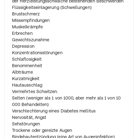
der Herzleistungsschwäche bestehenden Beschwerden
1-mal täglich 95 bis 190 mg Metoprololsuccinat (hierfür
Flüssigkeitseinlagerung (Schwellungen)
stehen höhere Wirkstärken zur Verfügung).
Brustschmerz
Bei Patienten mit stabiler Herzleistungsschwäche
Missempfindungen
Richten Sie sich bitte nach den Anweisungen Ihres
Muskelkrämpfe
Arztes.
Erbrechen
Kinder und Jugendliche
Gewichtszunahme
Bluthochdruck
Depression
Die Dosis von Metoprololsuccinat zur Behandlung von
Konzentrationsstörungen
Bluthochdruck bei Kindern ab 6 Jahren und
Schlaflosigkeit
Jugendlichen richtet sich nach dem Körpergewicht Ihres
Benommenheit
Kindes bzw. des Jugendlichen. Ihr Arzt wird die richtige
Albträume
Dosis berechnen.
Kurzatmigkeit
Eine Anwendung von Metoprololsuccinat zur
Hautausschlag
Behandlung von Bluthochdruck bei Kindern unter 6
Vermehrtes Schwitzen.
Jahren wird nicht empfohlen.
Selten (weniger als 1 von 1000, aber mehr als 1 von 10
Patienten mit eingeschränkter Leberfunktion
000 Behandelten):
Wenn Ihre Leberfunktion stark eingeschränkt ist, wird Ihr
Verschlechterung eines Diabetes mellitus
Arzt die Dosis gegebenenfalls anpassen. Richten Sie
Nervosität, Angst
sich stets nach den Anweisungen Ihres Arztes.
Sehstörungen
Trockene oder gereizte Augen
Wenn Sie eine größere Menge von Metoprololsuccinat
Bindehautentzündung (eine Art von Augeninfektion)