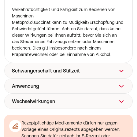
Verkehrstüchtigkeit und Fähigkeit zum Bedienen von
Maschinen
Metoprololsuccinat kann zu Müdigkeit/Erschöpfung und
Schwindelgefühl führen. Achten Sie darauf, dass keine
dieser Wirkungen bei Ihnen auftritt, bevor Sie sich an
das Steuer eines Fahrzeugs setzen oder Maschinen
bedienen. Dies gilt insbesondere nach einem
Präparatewechsel oder bei Einnahme von Alkohol.
Schwangerschaft und Stillzeit
Anwendung
Metoprololsuccinat wird in der Schwangerschaft und
Stillzeit nicht empfohlen. Fragen Sie vor der Anwendung
von allen Arzneimitteln Ihren Arzt oder Apotheker um
Wechselwirkungen
Nehmen Sie die Tabletten 1-mal täglich morgens mit 1
Rat.
Glas Wasser ein. Die Tabletten sind im Ganzen oder
geteilt einzunehmen. Sie dürfen die Tabletten vor dem
Einnahme mit anderen Arzneimitteln
Schlucken nicht zerkauen oder zerstoßen. Die Tablette
Informieren Sie Ihren Arzt oder Apotheker, wenn Sie
Rezeptpflichtige Medikamente dürfen nur gegen
kann in gleiche Dosen geteilt werden.
andere Arzneimittel einnehmen, kürzlich andere
Vorlage eines Originalrezepts abgegeben werden.
Arzneimittel eingenommen haben oder beabsichtigen
Scannen Sie dafür einfach Ihr E-Rezept oder