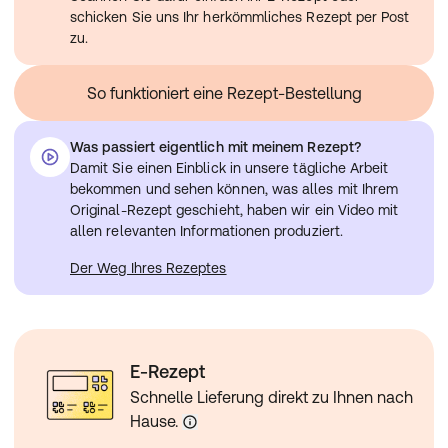
andere Arzneimittel einzunehmen
schicken Sie uns Ihr herkömmliches Rezept per Post
Informieren Sie Ihren Arzt, wenn Sie eines der folgenden
zu.
Arzneimittel einnehmen/anwenden:
Blutzuckersenkende Arzneimittel und/oder Insulin
So funktioniert eine Rezept-Bestellung
Verstärkte blutzuckersenkende Wirkung dieser
Arzneimittel. Zeichen einer verminderten
Blutzuckerkonzentration (beschleunigter Puls, Zittern)
Was passiert eigentlich mit meinem Rezept?
können verschleiert werden.
Damit Sie einen Einblick in unsere tägliche Arbeit
Blutdrucksenkende Arzneimittel oder Arzneimittel zur
bekommen und sehen können, was alles mit Ihrem
Behandlung bestimmter Herzerkrankungen
Original-Rezept geschieht, haben wir ein Video mit
(harntreibende Arzneimittel, gefäßerweiternde
allen relevanten Informationen produziert.
Arzneimittel, Calciumantagonisten [Nifedipin-,
Der Weg Ihres Rezeptes
Verapamil- oder Diltiazem-Typ], herzwirksame Glykoside,
Reserpin, alpha-Methyldopa, Guanfacin, Hydralazin oder
Clonidin)
Verstärkter Blutdruckabfall, stark verminderte
Herzschlagfolge, Ausbildung einer Herzmuskelschwäche
E-Rezept
in Einzelfällen (bei Calciumantagonisten)
Arzneimittel zur Behandlung bestimmter psychischer
Schnelle Lieferung direkt zu Ihnen nach
Erkrankungen (Arzneimittel gegen Depressionen [z. B.
Hause.
MAO-Hemmer, Paroxetin, Fluoxetin, Sertralin],