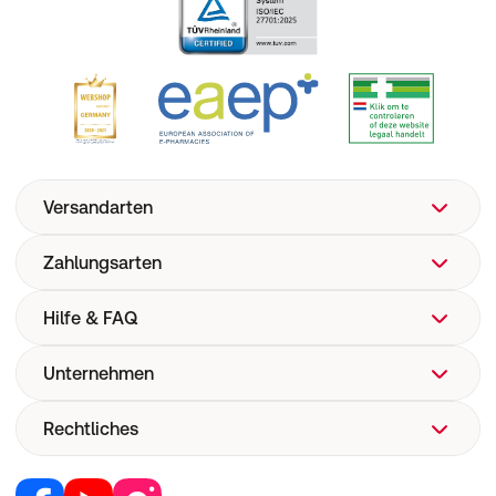
Versandarten
Zahlungsarten
Hilfe & FAQ
Unternehmen
FAQ
Hilfe
Rechtliches
Über uns
Versand
Corporate Website
Versandkosten
Retail Media
Vertrag widerrufen