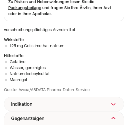
Zu Risiken und Nebenwirkungen lesen Sie die
Packungsbeilage
und fragen Sie Ihre Ärztin, Ihren Arzt
oder in Ihrer Apotheke.
verschreibungspflichtiges Arzneimittel
Wirkstoffe
125 mg Colistimethat natrium
Hilfsstoffe
Gelatine
Wasser, gereinigtes
Natriumdodecylsulfat
Macrogol
Quelle: Avoxa/ABDATA Pharma-Daten-Service
Indikation
Gegenanzeigen
Das Arzneimittel enthält Colistimethat-Natrium, ein
Antibiotikum das zur Gruppe der Polymyxine gehört.