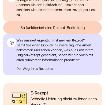
Vorlage eines Originalrezepts abgegeben werden.
geboten.
Arzneimittels mit Ihrem Arzt.
Ihre Pflegekraft sollte Ihnen/Ihrem Kind zeigen, wie das
Scannen Sie dafür einfach Ihr E-Rezept oder
wenn Sie oder Ihr Kind an Myasthenia gravis leiden und
Medikament inhaliert wird, wenn Sie/Ihr Kind mit der
schicken Sie uns Ihr herkömmliches Rezept per Post
Makrolid-Antibiotika wie Azithromycin und
Behandlung beginnen.
zu.
Clarithromycin, oder Flurochinolone wie Norfloxacin und
Weitere Informationen entnehmen Sie bitte der
Ciprofloxacin einnehmen. Die gleichzeitige Einnahme
Gebrauchsanweisung.
des Arzneimittels und dieser Arzneistoffe kann zu
So funktioniert eine Rezept-Bestellung
Problemen führen, wenn Sie oder Ihr Kind an
Muskelschwäche leiden.
Was passiert eigentlich mit meinem Rezept?
wenn bei Ihnen oder Ihrem Kind Colistimethat als
Damit Sie einen Einblick in unsere tägliche Arbeit
Injektion oder mit Hilfe eines Verneblers angewendet
bekommen und sehen können, was alles mit Ihrem
wird, ist Vorsicht geboten.
Original-Rezept geschieht, haben wir ein Video mit
wenn Sie oder Ihr Kind eine Vollnarkose erhalten
allen relevanten Informationen produziert.
müssen, ist Vorsicht geboten.
Der Weg Ihres Rezeptes
E-Rezept
Schnelle Lieferung direkt zu Ihnen nach
Hause.