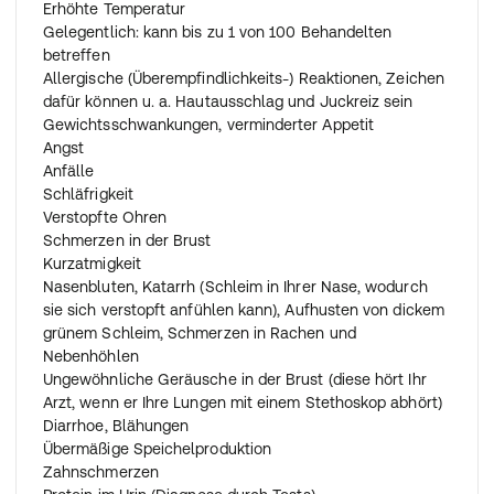
Wenn Sie/Ihr Kind die Anwendung abbrechen
Erhöhte Temperatur
Brechen Sie Ihre Behandlung nicht ab, bevor Ihr Arzt
Gelegentlich: kann bis zu 1 von 100 Behandelten
Ihnen dies erlaubt. Ihr Arzt entscheidet, wie lange Ihre
betreffen
Behandlung/die Behandlung Ihres Kindes dauern sollte.
Allergische (Überempfindlichkeits-) Reaktionen, Zeichen
dafür können u. a. Hautausschlag und Juckreiz sein
Wenn Sie/Ihr Kind weitere Fragen zur Anwendung dieses
Gewichtsschwankungen, verminderter Appetit
Arzneimittels haben, wenden Sie sich an Ihren Arzt.
Angst
Anfälle
Schläfrigkeit
Verstopfte Ohren
Schmerzen in der Brust
Kurzatmigkeit
Nasenbluten, Katarrh (Schleim in Ihrer Nase, wodurch
sie sich verstopft anfühlen kann), Aufhusten von dickem
grünem Schleim, Schmerzen in Rachen und
Nebenhöhlen
Ungewöhnliche Geräusche in der Brust (diese hört Ihr
Arzt, wenn er Ihre Lungen mit einem Stethoskop abhört)
Diarrhoe, Blähungen
Übermäßige Speichelproduktion
Zahnschmerzen