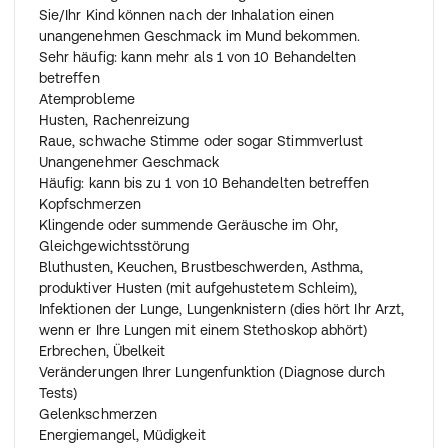
folgenden Reihenfolge anwenden:
Sie/Ihr Kind können nach der Inhalation einen
Inhalative Bronchodilatatoren
unangenehmen Geschmack im Mund bekommen.
Thorakale Physiotherapie
Sehr häufig: kann mehr als 1 von 10 Behandelten
Andere inhalative Arzneimittel
betreffen
Dann dieses Arzneimittel
Atemprobleme
Sie/Ihr Kind sollten sich die Reihenfolge Ihrer
Husten, Rachenreizung
Behandlungen von Ihrem Arzt bestätigen lassen.
Raue, schwache Stimme oder sogar Stimmverlust
Unangenehmer Geschmack
Wenn Sie/Ihr Kind eine größere Menge angewendet
Häufig: kann bis zu 1 von 10 Behandelten betreffen
haben, als Sie/Ihr Kind sollten, oder wenn Sie
Kopfschmerzen
versehentlich die Kapsel verschluckt haben, fragen Sie
Klingende oder summende Geräusche im Ohr,
sofort Ihren Arzt um Rat.
Gleichgewichtsstörung
Bluthusten, Keuchen, Brustbeschwerden, Asthma,
Wenn Sie/Ihr Kind die Anwendung vergessen haben
produktiver Husten (mit aufgehustetem Schleim),
Wenn Sie/Ihr Kind vergessen haben, eine Dosis
Infektionen der Lunge, Lungenknistern (dies hört Ihr Arzt,
anzuwenden, sollten Sie/Ihr Kind Ihre vergessene Dosis
wenn er Ihre Lungen mit einem Stethoskop abhört)
anwenden, sobald Sie/Ihr Kind sich daran erinnern.
Erbrechen, Übelkeit
Sie/Ihr Kind dürfen keine 2 Dosen innerhalb von 12
Veränderungen Ihrer Lungenfunktion (Diagnose durch
Stunden anwenden. Danach die Behandlung gemäß den
Tests)
Anweisungen fortsetzen.
Gelenkschmerzen
Energiemangel, Müdigkeit