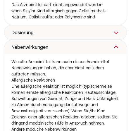
Es wird bei erwachsenen Patienten und Kindern im Alter
Das Arzneimittel darf nicht angewendet werden
ab 6 Jahren mit zystischer Fibrose zur Kontrolle von
wenn Sie/Ihr Kind allergisch gegen Colistimethat-
persistierenden Lungeninfektionen angewendet, die
Natrium, Colistinsulfat oder Polymyxine sind.
durch das Bakterium Pseudomonas aeruginosa
verursacht werden. Pseudomonas aeruginosa ist ein
Dosierung
sehr häufiges Bakterium, das nahezu alle Patienten mit
zystischer Fibrose im Laufe ihres Lebens infiziert. Einige
Menschen bekommen diese Infektion in jungen Jahren,
Nebenwirkungen
Wenden Sie dieses Arzneimittel immer genau nach
andere viel später. Wenn diese Infektion nicht richtig
Absprache mit Ihrem Arzt an. Fragen Sie bei Ihrem Arzt
kontrolliert wird, verursacht sie Lungenschäden.
nach, wenn Sie/Ihr Kind sich nicht sicher sind.
Wie alle Arzneimittel kann auch dieses Arzneimittel
Wie es wirkt
Die erste Dosis sollte unter medizinischer Überwachung
Nebenwirkungen haben, die aber nicht bei jedem
Das Arzneimittel zerstört die Zellmembranen der
angewendet werden.
auftreten müssen.
Bakterien, wodurch sie abgetötet werden.
Erwachsene und Kinder im Alter ab 6 Jahren
Allergische Reaktionen
Der Inhalt einer Kapsel sollte zweimal täglich mit dem
Eine allergische Reaktion ist möglich (typischerweise
Inhalator inhaliert werden.
können ernste allergische Reaktionen Hautausschläge,
Zwischen den Dosen sollte ein Zeitraum von 12 Stunden
Schwellungen von Gesicht, Zunge und Hals, Unfähigkeit
liegen.
zu Atmen durch Verengung der Luftwege und
Reihenfolge, in der andere Behandlungen angewendet
Bewusstlosigkeit verursachen). Wenn Sie/Ihr Kind
oder durchgeführt werden sollten
Zeichen einer allergischen Reaktion erleben, sollten Sie
Wenn Sie/Ihr Kind andere Behandlungen für zystische
dringend medizinische Hilfe in Anspruch nehmen.
Fibrose anwenden, sollten Sie/Ihr Kind diese in der
Andere mögliche Nebenwirkungen