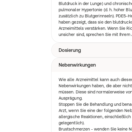
Blutdruck in der Lunge) und chronisc
pulmonaler Hypertonie (d. h. hoher Bl
zusätzlich zu Blutgerinnseln). PDE5-H
haben gezeigt, dass sie den blutdruc
Arzneimittels verstärken. Wenn Sie R
unsicher sind, sprechen Sie mit Ihrem 
Dosierung
Nebenwirkungen
Nehmen Sie dieses Arzneimittel imme
Ihrem Arzt ein. Fragen Sie bei Ihrem A
wenn Sie sich nicht sicher sind.
Wie alle Arzneimittel kann auch diese
Die empfohlene Anfangsdosis ist eine 
Nebenwirkungen haben, die aber nicht
Aktivität. Wenn die Wirkung dieser Dosi
müssen. Diese sind normalerweise von
Arzt die Dosierung auf 20 mg erhöhen
Ausprägung.
Nehmen Sie das Arzneimittel nicht öfte
Stoppen Sie die Behandlung und benac
Tadalafil 10 mg und 20 mg sind vorge
Arzt, wenn Sie eine der folgenden N
erwarteten sexuellen Aktivität und di
allergische Reaktionen, einschließlic
einen längeren Zeitraum wird nicht e
gelegentlich).
Es ist wichtig zu beachten, dass das P
Brustschmerzen - wenden Sie keine N