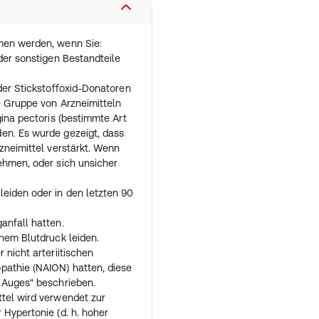
g von erwachsenen Männern
Dies ist dann der Fall, wenn
inen harten, erigierten Penis
men werden, wenn Sie:
 Das Arzneimittel zeigte
der sonstigen Bestandteile
ten, erigierten Penis für eine
oder Stickstoffoxid-Donatoren
 Tadalafil und gehört zu einer
ne Gruppe von Arzneimitteln
odiesterase 5 Inhibitoren"
gina pectoris (bestimmte Art
Stimulierung hilft das
en. Es wurde gezeigt, dass
 Penis zu entspannen, wodurch
zneimittel verstärkt. Wenn
 wird. Das Ergebnis ist eine
ehmen, oder sich unsicher
 wird Ihnen nicht helfen,
ysfunktion leiden.
eiden oder in den letzten 90
rzneimittel ohne eine
artnerschaftliches Vorspiel
anfall hatten.
kein Arzneimittel gegen
ohem Blutdruck leiden.
ten.
 nicht arteriitischen
pathie (NAION) hatten, diese
 Auges" beschrieben.
ttel wird verwendet zur
 Hypertonie (d. h. hoher