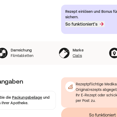
Rezept einlösen und Bonus f
sichern.
So funktioniert’s
Darreichung
Marke
Filmtabletten
Cialis
tangaben
Rezeptpflichtige Medik
Originalrezepts abgege
Ihr E-Rezept oder schic
Sie die
Packungsbeilage
und
per Post zu.
in Ihrer Apotheke.
So funktionier