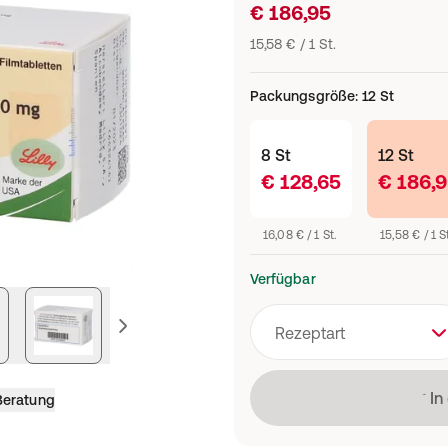
€ 186,95
15,58 € / 1 St.
Packungsgröße
:
12 St
8 St
12 St
€ 128,65
€ 186,
16,08 € / 1 St.
15,58 € / 1 S
Verfügbar
vorheriges Bild
Rezeptart
Läd
In
Beratung