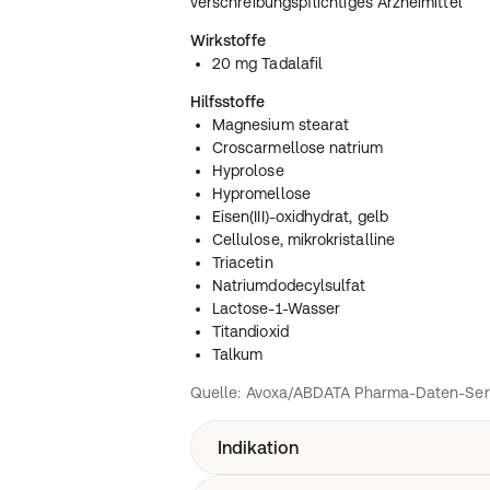
verschreibungspflichtiges Arzneimittel
Wirkstoffe
20 mg Tadalafil
Hilfsstoffe
Magnesium stearat
Croscarmellose natrium
Hyprolose
Hypromellose
Eisen(III)-oxidhydrat, gelb
Cellulose, mikrokristalline
Triacetin
Natriumdodecylsulfat
Lactose-1-Wasser
Titandioxid
Talkum
Quelle: Avoxa/ABDATA Pharma-Daten-Ser
Indikation