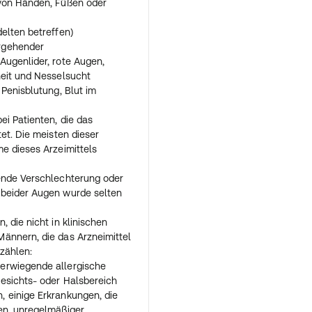
 von Händen, Füßen oder
elten betreffen)
rgehender
Augenlider, rote Augen,
heit und Nesselsucht
 Penisblutung, Blut im
ei Patienten, die das
et. Die meisten dieser
e dieses Arzeimittels
ende Verschlechterung oder
 beider Augen wurde selten
 die nicht in klinischen
ännern, die das Arzneimittel
zählen:
erwiegende allergische
esichts- oder Halsbereich
 einige Erkrankungen, die
en, unregelmäßiger