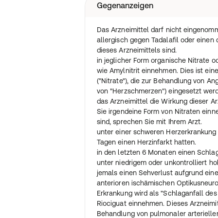
Gegenanzeigen
Das Arzneimittel wird zur Behandlun
mit erektiler Dysfunktion angewendet. 
ein Mann für eine sexuelle Aktivität ke
Das Arzneimittel darf nicht eingenom
bekommen oder aufrechterhalten kann.
allergisch gegen Tadalafil oder einen 
eine deutliche Verbesserung, einen har
dieses Arzneimittels sind.
sexuelle Aktivität zu bekommen.
in jeglicher Form organische Nitrate 
Das Arzneimittel enthält als Wirkstoff
wie Amylnitrit einnehmen. Dies ist ei
Gruppe von Arzneimitteln, die "Phosph
("Nitrate"), die zur Behandlung von An
genannt werden. Nach einer sexuellen 
von "Herzschmerzen") eingesetzt werd
Arzneimittel, die Blutgefäße in Ihrem
das Arzneimittel die Wirkung dieser Ar
ein Blutstrom in Ihren Penis ermöglicht
Sie irgendeine Form von Nitraten einn
verbesserte Erektion. Das Arzneimittel
sind, sprechen Sie mit Ihrem Arzt.
wenn Sie nicht unter einer erektilen D
unter einer schweren Herzerkrankung l
Es ist wichtig zu beachten, dass das A
Tagen einen Herzinfarkt hatten.
sexuelle Stimulation nicht wirkt. Ein p
in den letzten 6 Monaten einen Schlag
kann notwendig sein, so wie wenn Sie 
unter niedrigem oder unkontrolliert h
erektile Dysfunktion eingenommen hät
jemals einen Sehverlust aufgrund einer
anterioren ischämischen Optikusneuro
Erkrankung wird als "Schlaganfall des
Riociguat einnehmen. Dieses Arzneimi
Behandlung von pulmonaler arterieller