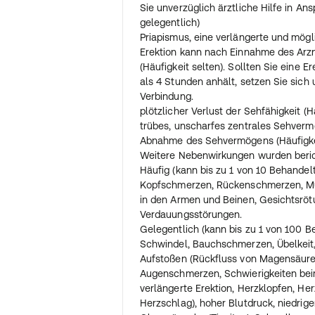
Stimulierung wirkt. Ein partnerschaftl
Sie unverzüglich ärztliche Hilfe in Ans
sein, so wie wenn Sie kein Arzneimitte
gelegentlich)
eingenommen hätten.
Priapismus, eine verlängerte und mög
Erektion kann nach Einnahme des Arzn
Wenn Sie eine größere Menge eingeno
(Häufigkeit selten). Sollten Sie eine E
Informieren Sie Ihren Arzt. Es könnte
als 4 Stunden anhält, setzen Sie sich 
auftreten, wie in Kategorie "Nebenwir
Verbindung.
plötzlicher Verlust der Sehfähigkeit (Hä
Wenn Sie weitere Fragen zur Anwendu
trübes, unscharfes zentrales Sehverm
wenden Sie sich an Ihren Arzt oder Ap
Abnahme des Sehvermögens (Häufigkei
Weitere Nebenwirkungen wurden beric
Häufig (kann bis zu 1 von 10 Behandel
Kopfschmerzen, Rückenschmerzen, M
in den Armen und Beinen, Gesichtsröt
Verdauungsstörungen.
Gelegentlich (kann bis zu 1 von 100 B
Schwindel, Bauchschmerzen, Übelkeit,
Aufstoßen (Rückfluss von Magensäur
Augenschmerzen, Schwierigkeiten beim
verlängerte Erektion, Herzklopfen, Her
Herzschlag), hoher Blutdruck, niedrige