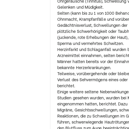
Ohrgeräusche (Tinnitus), Schwellung
Gelenken und Müdigkeit.
Selten (kann bis zu 1 von 1000 Behand
Ohnmacht, Krampfanfälle und vorübe
Gedächtnisverlust, Schwellungen der 
plötzliche Schwerhörigkeit oder Taub
(juckende, rote Erhebungen der Haut),
Sperma und vermehrtes Schwitzen.
Herzinfarkt und Schlaganfall wurden b
Arzneimittel einnahmen, selten bericht
Männer hatten bereits vor der Einnahm
bekannte Herzerkrankungen.
Teilweise, vorübergehende oder bleib
Verlust des Sehvermögens eines oder
berichtet.
Einige weitere seltene Nebenwirkungen,
Studien gesehen wurden, wurden bei M
eingenommen hatten, berichtet. Dazu 
Migräne, Gesichtsschwellungen, schw
Reaktionen, die zu Schwellungen im G
führen, schwerwiegende Hautrötungen,
den Blutfluss zum Auge beeinträchtig