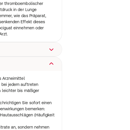
her thromboembolischer
utdruck in der Lunge
emmer, wie das Präparat,
ksenkenden Effekt dieses
iociguat einnehmen oder
Arzt.
r genau nach Absprache mit
rzt oder Apotheker nach,
s Arzneimittel
10 mg Tablette vor sexueller
 bei jedem auftreten
erung zu gering ist, kann Ihr
 leichter bis mäßiger
.
r als einmal pro Tag ein.
hrichtigen Sie sofort einen
sehen zur Einnahme vor einer
ebenwirkungen bemerken:
e tägliche Einnahme über
h Hautausschlägen (Häufigkeit
mpfohlen.
räparat nur bei sexueller
itrate an, sondern nehmen