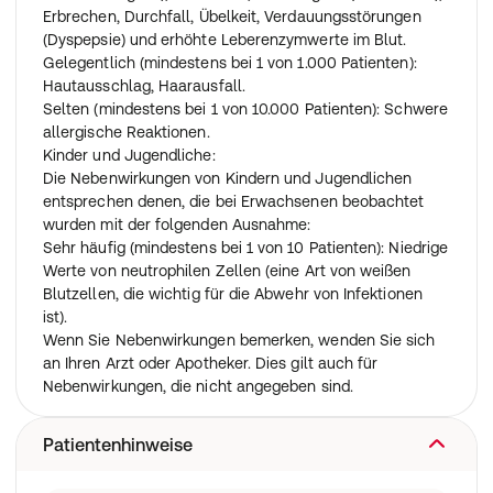
ob Sie eine Nierenerkrankung (-funktionsstörung) haben.
Erbrechen, Durchfall, Übelkeit, Verdauungsstörungen
Ihr Arzt kann dann eine geringere Dosis verschreiben
(Dyspepsie) und erhöhte Leberenzymwerte im Blut.
oder Sie anweisen, das Arzneimittel nicht mehr täglich,
Gelegentlich (mindestens bei 1 von 1.000 Patienten):
sondern in bestimmten Intervallen einzunehmen.
Hautausschlag, Haarausfall.
in welchem Krankheitsstadium Ihre Leber ist.
Selten (mindestens bei 1 von 10.000 Patienten): Schwere
Für Kinder und Jugendliche (von 2 bis 18 Jahren), wird
allergische Reaktionen.
der Arzt Ihres Kindes die richtige Dosis anhand des
Kinder und Jugendliche:
Körpergewichts Ihres Kindes bestimmen. Für Patienten,
Die Nebenwirkungen von Kindern und Jugendlichen
die zwischen 10 kg und 32,5 kg wiegen, wird die Lösung
entsprechen denen, die bei Erwachsenen beobachtet
zum Einnehmen empfohlen. Kinder ab 32,6 kg
wurden mit der folgenden Ausnahme:
Körpergewicht können die Lösung zum Einnehmen oder
Sehr häufig (mindestens bei 1 von 10 Patienten): Niedrige
die 0,5 mg Tablette einnehmen. Die Gesamtdosis wird
Werte von neutrophilen Zellen (eine Art von weißen
einmal täglich eingenommen (oral). Es gibt keine
Blutzellen, die wichtig für die Abwehr von Infektionen
Empfehlungen für das Arzneimittel bei Kindern unter 2
ist).
Jahren oder bei Kindern, die weniger als 10 kg wiegen.
Wenn Sie Nebenwirkungen bemerken, wenden Sie sich
Ihr Arzt wird genau die für Ihren Fall angemessene
an Ihren Arzt oder Apotheker. Dies gilt auch für
Dosierung verordnen. Nehmen Sie die Dosis stets nach
Nebenwirkungen, die nicht angegeben sind.
ärztlicher Anweisung ein, um sicherzustellen, dass das
Arzneimittel seine volle Wirkung entfalten kann und
Patientenhinweise
dass sich möglichst keine Resistenz gegen die
Behandlung herausbilden kann.