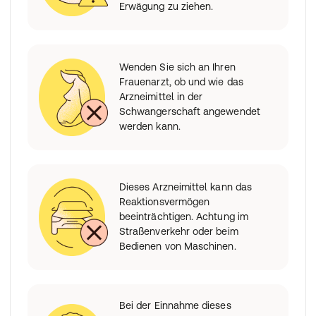
Erwägung zu ziehen.
Anraten Ihres Arztes ab
Einige Patienten bekommen sehr schwerwiegende
Symptome der Hepatitis, wenn sie aufhören, dieses
Arzneimittel einzunehmen. Informieren Sie Ihren Arzt
Wenden Sie sich an Ihren
unverzüglich über alle Veränderungen von Symptomen,
Frauenarzt, ob und wie das
die Sie nach Beendigung der Behandlung bemerken.
Arzneimittel in der
Schwangerschaft angewendet
Wenn Sie weitere Fragen zur Anwendung des
werden kann.
Arzneimittels haben, wenden Sie sich an Ihren Arzt oder
Apotheker.
Dieses Arzneimittel kann das
Reaktionsvermögen
beeinträchtigen. Achtung im
Straßenverkehr oder beim
Bedienen von Maschinen.
Bei der Einnahme dieses