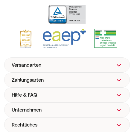
Versandarten
Zahlungsarten
Hilfe & FAQ
Unternehmen
FAQ
Hilfe
Rechtliches
Über uns
Versand
Corporate Website