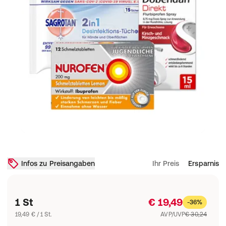
Infos zu Preisangaben
Ihr Preis
Ersparnis
1 St
€ 19,49
-36%
19,49 € / 1 St.
AVP/UVP
€ 30,24