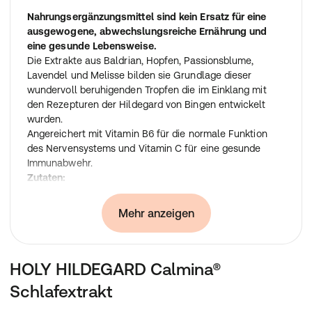
Nahrungsergänzungsmittel sind kein Ersatz für eine
ausgewogene, abwechslungsreiche Ernährung und
eine gesunde Lebensweise.
Die Extrakte aus Baldrian, Hopfen, Passionsblume,
Lavendel und Melisse bilden sie Grundlage dieser
wundervoll beruhigenden Tropfen die im Einklang mit
den Rezepturen der Hildegard von Bingen entwickelt
wurden.
Angereichert mit Vitamin B6 für die normale Funktion
des Nervensystems und Vitamin C für eine gesunde
Immunabwehr.
Zutaten:
Wasser, Pflanzenextrakte aus Baldrianblüten,
Hopfenzapfen, Lavendelblüten, Melissenblätter,
Mehr anzeigen
Passionsblumenkraut, Vitamin C, Vitamin B6, Stabilisator
Glycerin.
Verzehrempfehlung:
HOLY HILDEGARD Calmina®
Täglich 90 Tropfen einnehmen.
Aufbewahrung:
Schlafextrakt
Außerhalb der Reichweite von kleinen Kindern lagern.
In der Originalverpackung, vor Feuchtigkeit geschützt