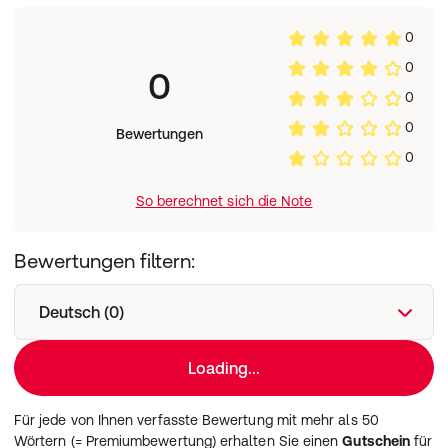
und nicht unter 5 °C oder über 40°C aufbewahren.
0
Vermeiden Sie starke Temperaturschwankungen.
Nettofüllmenge:
0
0
100 ml
0
Herstellerdaten:
Gutsmiedl Natur-Produkte GmbH
0
Bewertungen
Landsberger Strasse 302
0
D-80687 München
So berechnet sich die Note
Bewertungen filtern:
Deutsch (0)
Loading...
Für jede von Ihnen verfasste Bewertung mit mehr als 50
Wörtern (= Premiumbewertung) erhalten Sie einen
Gutschein
für