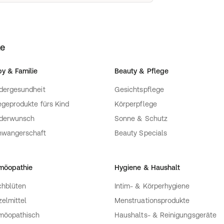
ke
y & Familie
Beauty & Pflege
dergesundheit
Gesichtspflege
egeprodukte fürs Kind
Körperpflege
nderwunsch
Sonne & Schutz
hwangerschaft
Beauty Specials
möopathie
Hygiene & Haushalt
hblüten
Intim- & Körperhygiene
zelmittel
Menstruationsprodukte
möopathisch
Haushalts- & Reinigungsgeräte