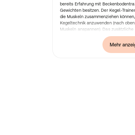
bereits Erfahrung mit Beckenbodentrai
Gewichten besitzen. Der Kegel-Trainer 
die Muskeln zusammenziehen können, un
Kegeltechnik anzuwenden (nach oben
Muskeln anspannen). Das zusätzliche 
erhöht den Widerstand bei den Übunge
Beckenbodenmuskulatur bringt erstaunl
Mehr anzei
z. B. die Aufrechterhaltung und Verbe
eine bessere Blasenkontrolle. Auch al
Gewichten für das kombinierte Trainin
erhältlich.
Produktumfang: 36 mm im Durchmes
Inklusive: 1 Laselle-Kegelgewichte, 
Aufbewahrungsbeutel
USP / Key Facts
:
FÜR EINEN KRÄFTIGEREN BECKENBODEN
aus Silikon steigert die Stärke der B
den Einsatz einer korrekten Kegel-Übu
modernes Design, mit dem schnell Er