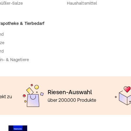
üßler-Salze
Haushaltsmittel
rapotheke & Tierbedarf
nd
ze
rd
in- & Nagetiere
Riesen-Auswahl
ekt zu
über 200.000 Produkte