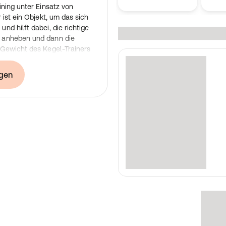
ning unter Einsatz von
ist ein Objekt, um das sich
d hilft dabei, die richtige
 anheben und dann die
Gewicht des Kegel-Trainers
n. Eine starke
iche Vorteile mit sich, wie
gen
sserung der Spannkraft und
s kompletter Satz von drei
g mit dem Laselle-Set
ser
Gebrauchsanweisung,
 – dieser Kegel-Trainer
eckenbodenmuskulatur, fördert
ngstechnik und besitzt ein
gebnisse zu sehen und