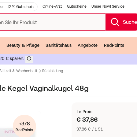
Online-Arzt
Gutscheine
Unser Now! Service
er - 12 % Gutschein
Such
n Sie Ihr Produkt
e
Beauty & Pflege
Sanitätshaus
Angebote
RedPoints
20 € sparen.
Stillzeit & Wochenbett
Rückbildung
le Kegel Vaginalkugel 48g
Ihr Preis
€ 37,86
+378
37,86 € / 1 St.
RedPoints