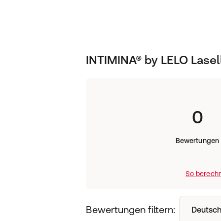
wahrzunehmen sind
Anwendung
:
Beckenboden Trainer Damen
INTIMINA® by LELO Lasel
0
Bewertungen
So berechn
Bewertungen filtern:
Deutsch