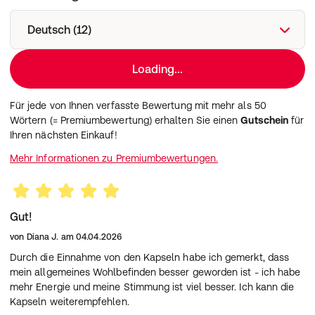
Sind die Plus Kapseln für Vegetarier geeignet?
Die Kapselhülle besteht aus Gelatine (Rind). Daher sind
Deutsch (12)
die Kapseln nicht für Vegetarier oder Veganer geeignet.
Kann ich Hepato + Kapseln mit anderen
Loading...
Nahrungsergänzungsmitteln kombinieren?
Eine Kombination ist grundsätzlich möglich. Bitte achte
auf die Gesamtzufuhr an Vitaminen und Mineralstoffen
Für jede von Ihnen verfasste Bewertung mit mehr als 50
und frage im Zweifel einen Arzt oder Ernährungsberater.
Wörtern (= Premiumbewertung) erhalten Sie einen
Gutschein
für
Ihren nächsten Einkauf!
Mehr Informationen zu Premiumbewertungen.
Gut!
von
Diana J.
am
04.04.2026
Durch die Einnahme von den Kapseln habe ich gemerkt, dass
mein allgemeines Wohlbefinden besser geworden ist - ich habe
mehr Energie und meine Stimmung ist viel besser. Ich kann die
Kapseln weiterempfehlen.