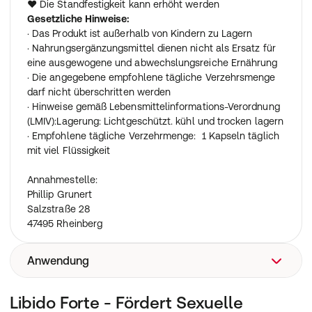
♥ Die Standfestigkeit kann erhöht werden
Gesetzliche Hinweise:
· Das Produkt ist außerhalb von Kindern zu Lagern
· Nahrungsergänzungsmittel dienen nicht als Ersatz für
eine ausgewogene und abwechslungsreiche Ernährung
· Die angegebene empfohlene tägliche Verzehrsmenge
darf nicht überschritten werden
· Hinweise gemäß Lebensmittelinformations-Verordnung
(LMIV):Lagerung: Lichtgeschützt. kühl und trocken lagern
· Empfohlene tägliche Verzehrmenge: 1 Kapseln täglich
mit viel Flüssigkeit
Annahmestelle:
Phillip Grunert
Salzstraße 28
47495 Rheinberg
Anwendung
Kräuterextrakt, Füllstoff MCC, Aminosäure, Trennmittel
Libido Forte - Fördert Sexuelle
(Magnesiumstearat), Farbstoff (Brilliantblau FCF/Food