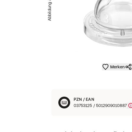
Abbildung ähnlich
Merken
PZN / EAN
03753125 / 5012909010887