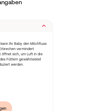
tangaben
 kann Ihr Baby den Milchfluss
 Erbrechen vermindert
öffnet sich, um Luft in die
des Füttern gewährleistet
duziert werden.
 Ventil
r passt sich an den
gen