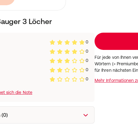
 fließt nur in der
t. So kommt es seltener zu
und Blähungen.
Sauger 3 Löcher
 Unwohlsein
ene Ernährung sind für die
s Babys unverzichtbar. In
0
cht, ob das Design der
0
lten der Babys und
Für jede von Ihnen v
 die Philips Avent Klassik-
0
Wörtern (= Premiumbe
sflasche Unwohlsein um
0
für Ihren nächsten Ei
 Min im Vergleich zu 74 Min,
0
Mehr Informationen 
et sich die Note
spezielle Ventil im Sauger,
den Magen Ihres Babys zu
 (0)
inem BPA-freien Material