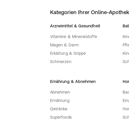
Sauger mit verschiedenen Saugerstu
Kategorien Ihrer Online-Apothe
Die klassische Philips Avent Flasche b
Saugerstufen, um dem Wachstum Ihre
Arzneimittel & Gesundheit
Bab
Denken Sie daran, dass die Altersang
da Babys sich unterschiedlich entwick
Vitamine & Mineralstoffe
Kin
Doppelpack erhältlich.
Magen & Darm
Pfl
Kompatibel mit klassischer Flasche
Erkältung & Grippe
Ki
Wir empfehlen, die Klassik-Babyflasc
Schmerzen
Sc
zu verwenden.
Ernährung & Abnehmen
Ho
Abnehmen
Bac
Ernährung
Ein
Getränke
Ho
Superfoods
Sch