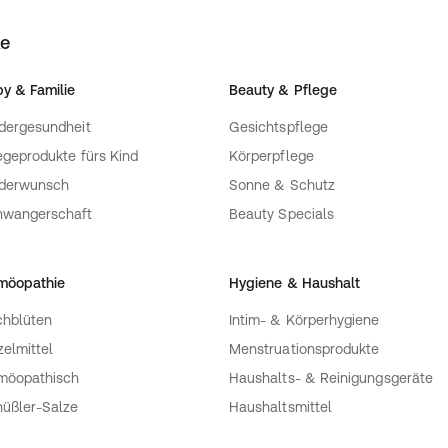
fen verfügbar
ke
ietet verschiedene
s Babys gerecht zu werden.
y & Familie
Beauty & Pflege
aben ungefähre Werte sind,
eln. Alle Sauger sind im
dergesundheit
Gesichtspflege
egeprodukte fürs Kind
Körperpflege
nderwunsch
Sonne & Schutz
hen nur mit Klassik-Saugern
hwangerschaft
Beauty Specials
möopathie
Hygiene & Haushalt
hblüten
Intim- & Körperhygiene
zelmittel
Menstruationsprodukte
möopathisch
Haushalts- & Reinigungsgeräte
üßler-Salze
Haushaltsmittel