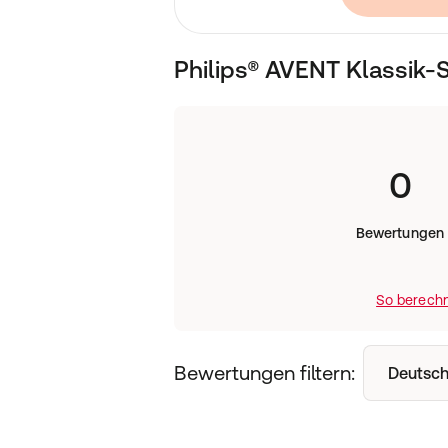
Saugrhythmus Ihres Babys an. Die Milch
Geschwindigkeit, in der Ihr Baby trink
Überfütterung, Erbrechen, Aufstoßen 
Philips® AVENT Klassik-
Klinisch erwiesen: deutlich weniger
Ausreichend Schlaf und eine ausgewog
Gesundheit und das Wohlbefinden Ihre
einer klinischen Studie wurde untersu
Flaschen Auswirkungen auf das Verha
0
Kleinkinder hat. Dabei zeigte sich, dass
Babyflasche gegenüber der Vergleich
etwa 28 Minuten pro Tag reduziert (46
Bewertungen
P = 0,05). Dies gilt besonders nachts.
Einzigartiges Anti-Kolik-System
So berechn
Wenn Ihr Baby trinkt, bewegt sich das 
um Luft in die Flasche, und nicht in 
lassen.
Bewertungen filtern:
Deutsch
BPA-freier Sauger
Dieser Sauger besteht aus Silikon – e
(gemäß EU-Richtlinie 2011/8/EU)