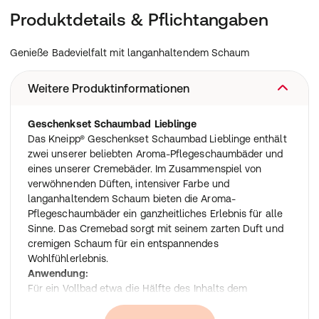
Produktdetails & Pflichtangaben
Genieße Badevielfalt mit langanhaltendem Schaum
Weitere Produktinformationen
Geschenkset Schaumbad Lieblinge
Das Kneipp® Geschenkset Schaumbad Lieblinge enthält
zwei unserer beliebten Aroma-Pflegeschaumbäder und
eines unserer Cremebäder. Im Zusammenspiel von
verwöhnenden Düften, intensiver Farbe und
langanhaltendem Schaum bieten die Aroma-
Pflegeschaumbäder ein ganzheitliches Erlebnis für alle
Sinne. Das Cremebad sorgt mit seinem zarten Duft und
cremigen Schaum für ein entspannendes
Wohlfühlerlebnis.
Anwendung:
Für ein Vollbad etwa die Hälfte des Inhalts dem
einlaufenden Badewasser (36-38 °C) zugeben und das
Bad 15-20 Minuten genießen.