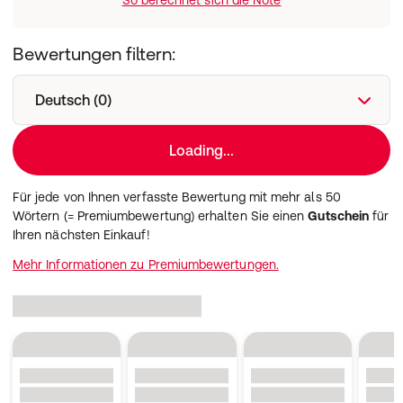
So berechnet sich die Note
Chloride, Citric Acid, Denatonium Benzoate, Glycine Soja
(Soybean) Oil, Tocopherol, CI 16255, CI 42090. Hautzarte
Verwöhnung: Aqua (Water), Sodium Laureth Sulfate,
Bewertungen filtern:
Glycerin, Coco-Glucoside, Cocamidopropyl Betaine,
PEG-40 Sorbitan Peroleate, PEG-18 Glyceryl Oleate/
Deutsch (0)
Cocoate, Prunus Amygdalus Dulcis (Sweet Almond) Oil,
Prunus Amygdalus Dulcis (Sweet Almond) Fruit Extract,
Sine Adipe Lac, Citrus Aurantium Dulcis (Orange) Peel
Loading...
Oil, Lavandula Hybrida Oil, Pogostemon Cablin Leaf Oil,
Limonene, Linalool, Benzyl Alcohol, Coumarin, Geraniol,
Für jede von Ihnen verfasste Bewertung mit mehr als 50
Citral, Citronellol, Sodium Levulinate, Sodium Anisate,
Wörtern (= Premiumbewertung) erhalten Sie einen
Gutschein
für
Parfum (Fragrance), Glycol Distearate, Sodium Chloride,
Ihren nächsten Einkauf!
Citric Acid, Denatonium Benzoate, Glycine Soja
(Soybean) Oil, Tocopherol, CI 16255.
Mehr Informationen zu Premiumbewertungen.