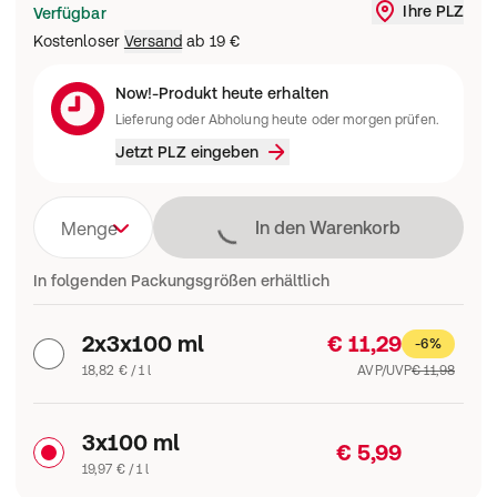
Ihre PLZ
Verfügbar
Liefergebi
Kostenloser
Versand
ab
19 €
Now!-Produkt heute erhalten
Lieferung oder Abholung heute oder morgen prüfen.
Jetzt PLZ eingeben
Lädt
In den Warenkorb
Menge
In folgenden Packungsgrößen erhältlich
2x3x100 ml
€ 11,29
-6%
18,82 € / 1 l
AVP/UVP
€ 11,98
3x100 ml
€ 5,99
19,97 € / 1 l