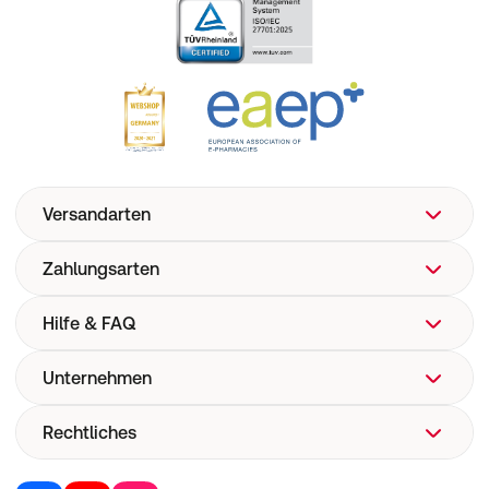
Versandarten
Zahlungsarten
Hilfe & FAQ
Unternehmen
FAQ
Hilfe
Rechtliches
Über uns
Versand
Corporate Website
Versandkosten