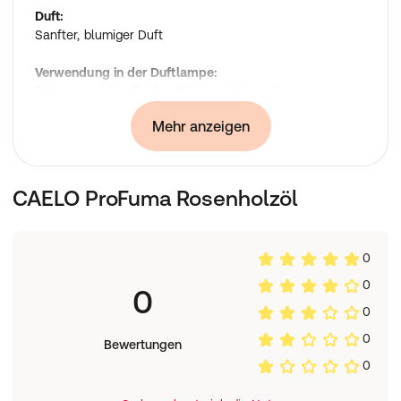
Duft:
Sanfter, blumiger Duft
Verwendung in der Duftlampe:
Entspannend, aufhellend, harmonisierend,
desodorierend, stimulierend
Mehr anzeigen
Nur für die Aromatherapie und Duftlampen geeignet
CAELO ProFuma Rosenholzöl
0
0
0
0
0
Bewertungen
0