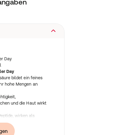
tangaben
er Day
l
ler Day
äure bildet ein feines
ehr hohe Mengen an
htigkeit,
chen und die Haut wirkt
Peptide, wirken als
genen Reparaturprozesse.
ynthese der extrazellulären
gen
und Kollagen (in-vitro-