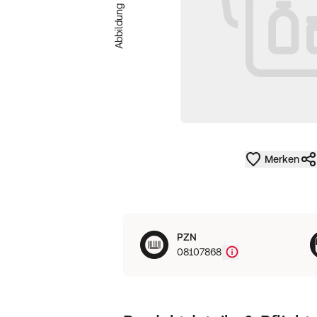
Abbildung ähnlich
Merken
PZN
08107868