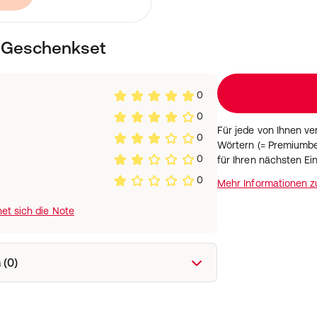
rhält mehr Volumen.
 Geschenkset
chsam von innen
mildert.
 und Kollagen gegen den
ie Vitalität der Zellen.
0
utstruktur, stärkt die
0
ie Hauterneuerungsrate und
Für jede von Ihnen v
ugleichen.
0
Wörtern (= Premiumbe
flanzliches Squalan
0
für Ihren nächsten Ei
/ Feuchtigkeitsgleichgewicht
ion der Haut zu stärken.
0
Mehr Informationen 
st
et sich die Note
 (0)