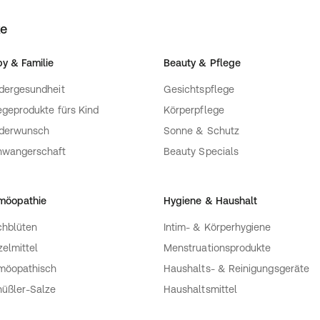
il
hhaltiges Pflegeöl - rein
ke
, bestehend aus natürlichen
erbessert die Hautstruktur,
y & Familie
Beauty & Pflege
ert das Hautbild. Das
en Lipiden, die Haut wirkt
dergesundheit
Gesichtspflege
zieht schnell ein und
egeprodukte fürs Kind
Körperpflege
nderwunsch
Sonne & Schutz
ler Day
hwangerschaft
Beauty Specials
uf die gereinigte Haut von
eicht einmassieren.
t.
möopathie
Hygiene & Haushalt
il
Dekolleté auftragen und sanft
hblüten
Intim- & Körperhygiene
e auch mit Ihrer Pflegecreme
zelmittel
Menstruationsprodukte
(Augenkontakt vermeiden).
möopathisch
Haushalts- & Reinigungsgeräte
Hautfeuchtigkeit deutlich
üßler-Salze
Haushaltsmittel
, frischer und strahlender.