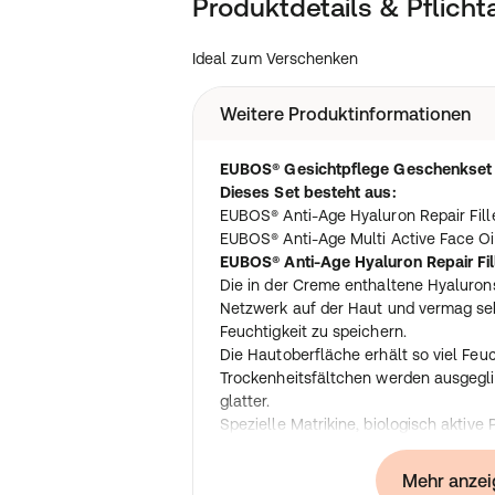
Produktdetails & Pflich
Ideal zum Verschenken
Weitere Produktinformationen
EUBOS® Gesichtpflege Geschenkset
Dieses Set besteht aus:
EUBOS® Anti-Age Hyaluron Repair Fill
EUBOS® Anti-Age Multi Active Face Oi
EUBOS® Anti-Age Hyaluron Repair Fil
Die in der Creme enthaltene Hyalurons
Netzwerk auf der Haut und vermag s
Feuchtigkeit zu speichern.
Die Hautoberfläche erhält so viel Feuc
Trockenheitsfältchen werden ausgegli
glatter.
Spezielle Matrikine, biologisch aktive 
Botenstoffe und aktivieren die hautei
Sie aktivieren tiefenwirksam die Neus
Mehr anzei
Matrixbestandteile, wie Hyaluronsäure 