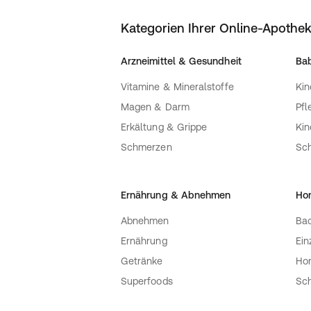
EUBOS® Anti-Age Multi Active Face O
Das MULTI ACTIVE FACE OIL ist ein reic
Kategorien Ihrer Online-Apothe
vegan - für normale bis trockene Haut
Ölen und innovativen Wirkstoffen. Es v
Arzneimittel & Gesundheit
Bab
stärkt die Barrierefunktion und verfein
Pflegeöl versorgt die Haut mit wertvoll
Vitamine & Mineralstoffe
Kin
spürbar glatter und geschmeidiger. Es 
Magen & Darm
Pfl
hinterlässt keinen störenden Fettfilm.
Anwendung
Erkältung & Grippe
Ki
EUBOS® Anti-Age Hyaluron Repair Fil
Schmerzen
Sc
Die intensive Antifalten Tagescreme a
Gesicht und Dekolleté auftragen und l
Auch als Make-up-Grundlage geeigne
Ernährung & Abnehmen
Ho
EUBOS® Anti-Age Multi Active Face O
Auf das gereinigte Gesicht, Hals und 
Abnehmen
Bac
einmassieren. Das Pflegeöl können Si
Ernährung
Ein
vermischen und gemeinsam auftragen 
Ergebnis
Getränke
Ho
Bei regelmäßiger Anwendung wird die 
Superfoods
Sch
verbessert, die Haut wirkt ebenmäßiger
Inhaltsstoffe