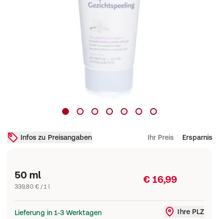
Infos zu Preisangaben
Ihr Preis
Ersparnis
50 ml
€ 16,99
339,80 € / 1 l
Ihre PLZ
Lieferung in 1-3 Werktagen
Liefergebi