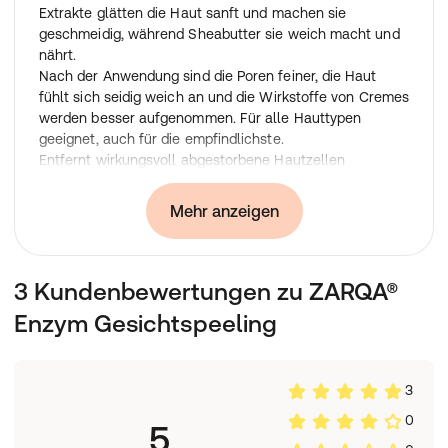
Extrakte glätten die Haut sanft und machen sie
geschmeidig, während Sheabutter sie weich macht und
nährt.
Nach der Anwendung sind die Poren feiner, die Haut
fühlt sich seidig weich an und die Wirkstoffe von Cremes
werden besser aufgenommen. Für alle Hauttypen
geeignet, auch für die empfindlichste.
Entfernt wirkungsvoll abgestorbene Hautzellen
Ohne Schleifkörner
Für weiche und strahlende Haut
Mehr anzeigen
Anwendung:
Mit kreisenden Bewegungen auf die feuchte Haut
auftragen, bis zu zweimal pro Woche. Zwei Minuten
3 Kundenbewertungen zu ZARQA®
einwirken lassen und mit lauwarmem Wasser oder
einem feuchten Tuch entfernen. In Kombination mit
Enzym Gesichtspeeling
ZARQA Cleansing Tonic verwenden.
Inhaltsstoffe:
Wasser, Squalan, Kaliumalaun, Pentylenglykol, Glycerin,
3
Triethylcitrat, C14-22-Alkohol, Silber, Silbercitrat, Maris
Sal, Sclerotium Gum, C12-20-Alkylglucosid,
0
5
Natriumhydroxid, Zitronensäure.