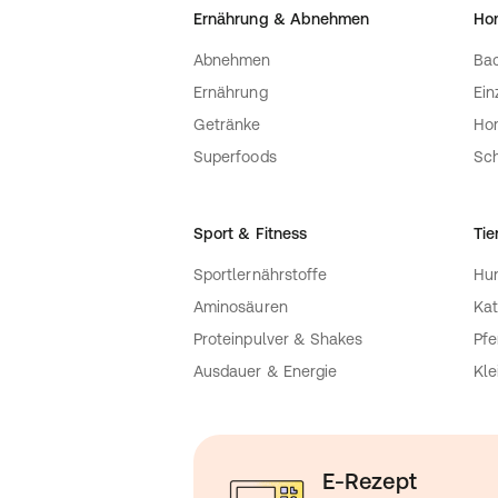
2260 Oevel - BE
Ernährung & Abnehmen
Ho
contactmanufacturer@elcompanies.
Abnehmen
Bac
Ernährung
Ein
Getränke
Ho
Superfoods
Sch
Sport & Fitness
Tie
Sportlernährstoffe
Hu
Aminosäuren
Kat
Proteinpulver & Shakes
Pfe
Ausdauer & Energie
Kle
E-Rezept