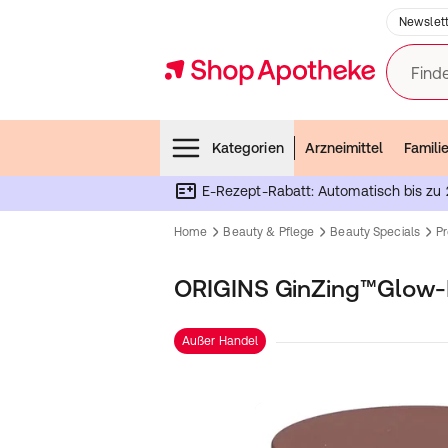
Newslett
Finde
Menubar
Kategorien
Arzneimittel
Famili
E-Rezept-Rabatt: Automatisch bis zu 
Home
Beauty & Pflege
Beauty Specials
P
ORIGINS GinZing™Glow-B
Außer Handel