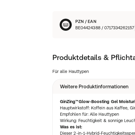
PZN / EAN
BE04424388 / 0717334262157
Produktdetails & Pflich
Für alle Hauttypen
Weitere Produktinformationen
GinZing™Glow-Boosting Gel Moisturi
Hauptwirkstoff: Koffein aus Kaffee, G
Empfohlen für: Alle Hauttypen
Wirkung: Feuchtigkeit & sonnige Leuch
Was es ist:
Dieser 2-in-1-Hybrid-Feuchtigkeitsspen