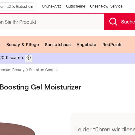
Online-Arzt
Gutscheine
Unser Now! Service
er - 12 % Gutschein
Such
n Sie Ihr Produkt
e
Beauty & Pflege
Sanitätshaus
Angebote
RedPoints
20 € sparen.
remium Beauty
Premium Gesicht
oosting Gel Moisturizer
Leider führen wir diese