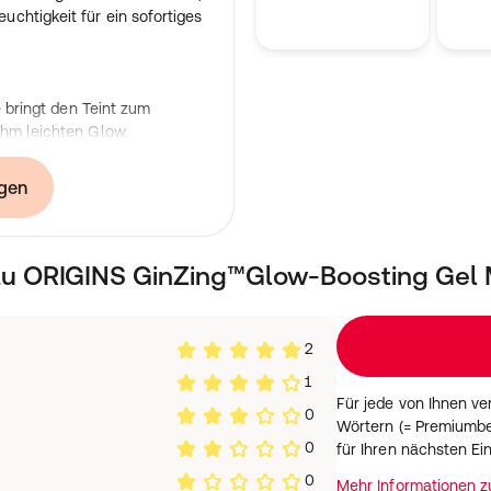
chtigkeit für ein sofortiges
e bringt den Teint zum
ehm leichten Glow.
inen Frischekick, während
traportion Feuchtigkeit
gen
 natürlichen Glow und die
ten erfrischt und belebt.
 und strahlendes Hautbild.
 ORIGINS GinZing™Glow-Boosting Gel M
Formaldehyd,
etrolatum, Paraffin,
2
lchen und tierische
1
em Honig und Bienenwachs).
Für jede von Ihnen v
0
Wörtern (= Premiumbe
süber für einen sofortigen
0
für Ihren nächsten Ei
dem Hautton perfekt an und
0
Mehr Informationen 