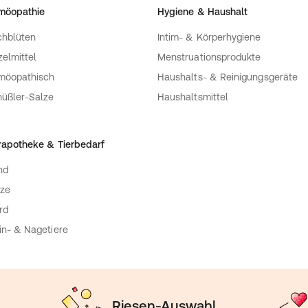
möopathie
Hygiene & Haushalt
com
hblüten
Intim- & Körperhygiene
zelmittel
Menstruationsprodukte
möopathisch
Haushalts- & Reinigungsgeräte
üßler-Salze
Haushaltsmittel
rapotheke & Tierbedarf
nd
ze
rd
in- & Nagetiere
Riesen-Auswahl