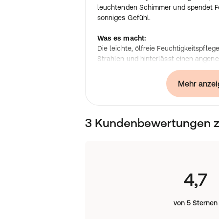
leuchtenden Schimmer und spendet Feu
sonniges Gefühl.
Was es macht:
Die leichte, ölfreie Feuchtigkeitspfleg
Strahlen und hinterlässt einen angen
Kaffeebohnen verleihen müder Haut e
der enthaltende Panax Ginseng eine Ex
Mehr anzei
spendet. Mineralperlen zaubern einen
ätherische Ölmischung aus Zitrusfrüch
Das Ergebnis? Ein gesund aussehendes
3 Kundenbewertungen zu
Wir formulieren ohne:
Parabene, Phthalate, Propylenglykol, 
Natriumlaurylsulfat (SLS), Mineralöl, P
Diethanolamin (DEA), Polyethylenküge
Inhaltsstoffe (außer tierversuchsfrei
4,7
Anwendung:
Nach dem Serum morgens und/oder tag
Frischekick auf die Haut auftragen.
von 5 Sternen
Die leicht getönte Pflege passt sich 