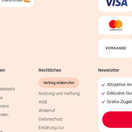
men
Rechtliches
Newsletter
Vertrag widerrufen
Attraktive A
 Website
Exklusive G
Nutzung und Haftung
ia
Gratis-Zuga
AGB
riere
Widerruf
rden
Datenschutz
Erklärung zur
ps