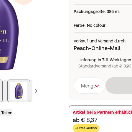
Packungsgröße
:
385 ml
Farbe
:
No colour
Verkauf und Versand durch
Peach-Online-Mall
Lieferung in 7-9 Werktagen
Standardversand (ab € 3,90
Menge
vorheriges Bild
Artikel bei
5 Partnern
erhältlic
Teilen
ab € 8,37
+Extra-Aktion