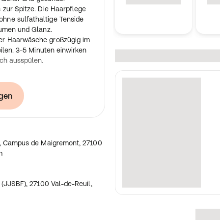
 zur Spitze. Die Haarpflege
ne sulfathaltige Tenside
lumen und Glanz.
er Haarwäsche großzügig im
ilen. 3-5 Minuten einwirken
ich ausspülen.
gen Conditioner mit
gen
llem Kollagen und
t-have für feines Haar
 und dünneres Haar sofort
r aussehen und nährt es vom
, Campus de Maigremont, 27100
m
altige Tenside verleiht
nd Glanz
he großzügig im gesamten
JJSBF), 27100 Val-de-Reuil,
Minuten einwirken lassen,
spülen