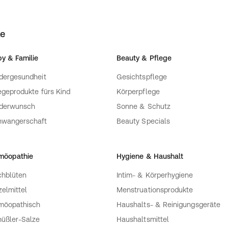
ke
y & Familie
Beauty & Pflege
dergesundheit
Gesichtspflege
egeprodukte fürs Kind
Körperpflege
nderwunsch
Sonne & Schutz
hwangerschaft
Beauty Specials
möopathie
Hygiene & Haushalt
hblüten
Intim- & Körperhygiene
zelmittel
Menstruationsprodukte
möopathisch
Haushalts- & Reinigungsgeräte
üßler-Salze
Haushaltsmittel