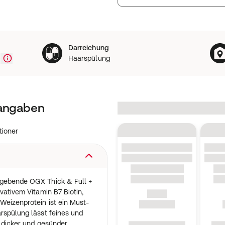
Darreichung
0
Haarspülung
tangaben
tioner
 gebende OGX Thick & Full +
vativem Vitamin B7 Biotin,
Weizenprotein ist ein Must-
rspülung lässt feines und
, dicker und gesünder