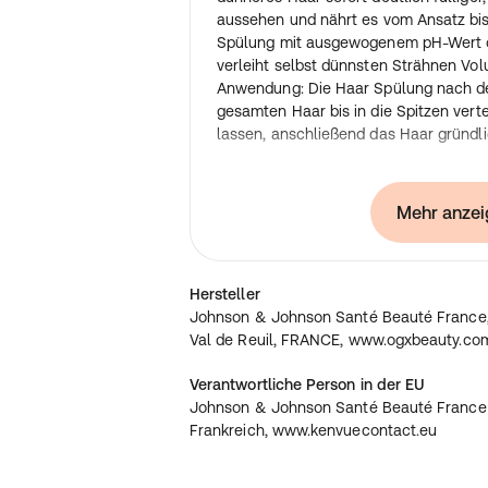
aussehen und nährt es vom Ansatz bis
Spülung mit ausgewogenem pH-Wert oh
verleiht selbst dünnsten Strähnen Vo
Anwendung: Die Haar Spülung nach d
gesamten Haar bis in die Spitzen verte
lassen, anschließend das Haar gründl
Die Produktvorteile von :
Der OGX Thick & Full + Biotin & Colla
Mehr anzei
innovativem Vitamin B7 Biotin, wertvo
natürlichem Weizenprotein ist ein Mus
Die Volumen Haarspülung lässt feines
Hersteller
deutlich fülliger, dicker und gesünde
Johnson & Johnson Santé Beauté France
Ansatz bis zur Spitze
Val de Reuil, FRANCE, www.ogxbeauty.co
Die Volumen Haarspülung ohne sulfath
selbst dünnsten Strähnen Volumen u
Verantwortliche Person in der EU
Die Haar Spülung nach der Haarwäsc
Johnson & Johnson Santé Beauté France (
Haar bis in die Spitzen verteilen. 3-5 
Frankreich, www.kenvuecontact.eu
anschließend das Haar gründlich aus
USP / Key Facts
: