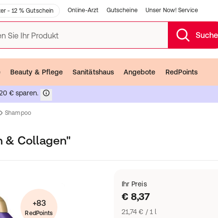
Online-Arzt
Gutscheine
Unser Now! Service
er - 12 % Gutschein
Such
n Sie Ihr Produkt
e
Beauty & Pflege
Sanitätshaus
Angebote
RedPoints
20 € sparen.
Shampoo
n & Collagen"
Ihr Preis
€ 8,37
+83
21,74 € / 1 l
RedPoints