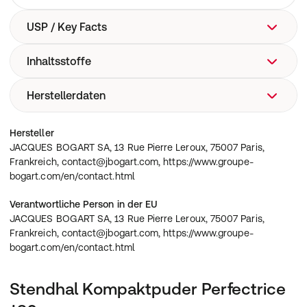
USP / Key Facts
Inhaltsstoffe
STHENDAL POUDRE COMPACTE PERFECTRICE 130
Herstellerdaten
talc, hdi/trimethylol hexyllactone crosspolymer,
polymethyl methacrylate, dimethicone,
ethylhexylglycerin, dehydroacetic acid, silica, nylon-12,
JACQUES BOGART SA, 13 Rue Pierre Leroux, 75007
Hersteller
polyethylene, polymethylsilsesquioxane, dimethiconol,
Paris, Frankreich, contact@jbogart.com,
JACQUES BOGART SA, 13 Rue Pierre Leroux, 75007 Paris,
salicylic acid, [+/- : titanium dioxide / ci 77891, iron oxides
https://www.groupe-bogart.com/en/contact.html
Frankreich, contact@jbogart.com, https://www.groupe-
/ ci 77491 - ci 77492 - ci 77499, yellow 5 lake / ci 19140,
bogart.com/en/contact.html
red 7 lake / ci 15850 ].
Verantwortliche Person in der EU
JACQUES BOGART SA, 13 Rue Pierre Leroux, 75007 Paris,
Frankreich, contact@jbogart.com, https://www.groupe-
bogart.com/en/contact.html
Stendhal Kompaktpuder Perfectrice