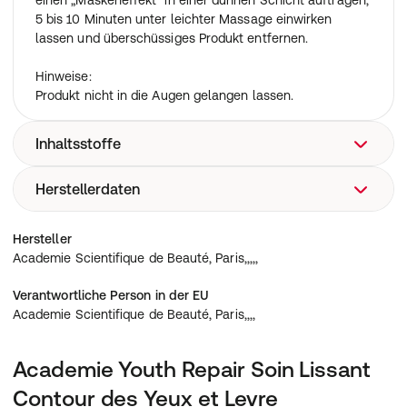
einen „Maskeneffekt“ in einer dünnen Schicht auftragen,
5 bis 10 Minuten unter leichter Massage einwirken
lassen und überschüssiges Produkt entfernen.
Hinweise:
Produkt nicht in die Augen gelangen lassen.
Inhaltsstoffe
Herstellerdaten
Water (Aqua), Citrus Limon (Lemon) Fruit Extract*•
Cetearyl Alcohol, Argania Spinosa Kernel Oil*• C15-19
Alkane, Propanediol, Bentonite, Butyrospermum Parkii
Academie Scientifique de Beauté, Paris,,,,,
Hersteller
(Shea) Butter*• Stearic Acid, Palmitic Acid,
Academie Scientifique de Beauté, Paris,,,,,
Hydrogenated Coconut Oil, Oxidized Corn Oil (Zea Mays
Oil), Silica, Cetearyl Glucoside, Triolein, Levulinic Acid,
Verantwortliche Person in der EU
Sodium Benzoate, Maltodextrin, Pentylene Glycol,
Academie Scientifique de Beauté, Paris,,,,
Sucrose Stearate, Titanium Dioxide (Ci 77891), Xanthan
Gum, Ceramide 3, Glycerin, Glyceryl Dioleate, Sodium
Levulinate, Sodium Stearoyl Glutamate, O-Cymen-5-Ol,
Academie Youth Repair Soin Lissant
Sodium Hyaluronate, Tocopherol, Hydrolyzed Soy Flour,
Contour des Yeux et Levre
Adenosine, Biosaccharide Gum-1, Hippophae