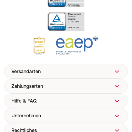
Versandarten
Zahlungsarten
Hilfe & FAQ
Unternehmen
FAQ
Hilfe
Rechtliches
Über uns