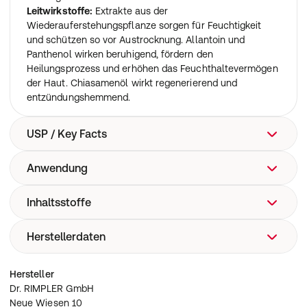
Leitwirkstoffe:
Extrakte aus der
Wiederauferstehungspflanze sorgen für Feuchtigkeit
und schützen so vor Austrocknung. Allantoin und
Panthenol wirken beruhigend, fördern den
Heilungsprozess und erhöhen das Feuchthaltevermögen
der Haut. Chiasamenöl wirkt regenerierend und
entzündungshemmend.
USP / Key Facts
Anwendung
Intensivserum für nachhaltige Beruhigung ・ beruhigt
und unterstützt die Regeneration bei gereizter Haut ・
für mehr Feuchtigkeit und Widerstandskraft ・ frei von
Inhaltsstoffe
Morgens und/oder abends wenige Tropfen auf das
Duft- und Farbstoffen
gereinigte Gesicht, Hals und Dekolleté auftragen.
Anschließend die Haut mit einer hautzustandsgerechten
Herstellerdaten
Aqua, Salvia Hispanica Seed Oil, Glycerin,
Pflegecreme schützen.
Methylpropanediol, Isostearyl Alcohol, Propanediol,
Butylene Glycol Cocoate, Panthenol, Allantoin,
Dr. RIMPLER GmbH
Hersteller
Myrothamnus Flabellifolias Leaf/Stem Extract, Xanthan
Neue Wiesen 10
Dr. RIMPLER GmbH
Gum, Sodium Anisate, Ethylcellulose, Ascorbic Acid,
D-30900 Wedemark
Neue Wiesen 10