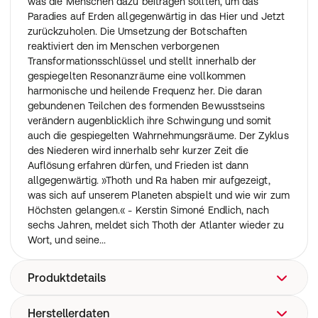
was die Menschen dazu beitragen sollten, um das
Paradies auf Erden allgegenwärtig in das Hier und Jetzt
zurückzuholen. Die Umsetzung der Botschaften
reaktiviert den im Menschen verborgenen
Transformationsschlüssel und stellt innerhalb der
gespiegelten Resonanzräume eine vollkommen
harmonische und heilende Frequenz her. Die daran
gebundenen Teilchen des formenden Bewusstseins
verändern augenblicklich ihre Schwingung und somit
auch die gespiegelten Wahrnehmungsräume. Der Zyklus
des Niederen wird innerhalb sehr kurzer Zeit die
Auflösung erfahren dürfen, und Frieden ist dann
allgegenwärtig. »Thoth und Ra haben mir aufgezeigt,
was sich auf unserem Planeten abspielt und wie wir zum
Höchsten gelangen.« - Kerstin Simoné Endlich, nach
sechs Jahren, meldet sich Thoth der Atlanter wieder zu
Wort, und seine...
Produktdetails
Herstellerdaten
240 Seiten Deutsch / Erscheinungsdatum: 04.06.2019