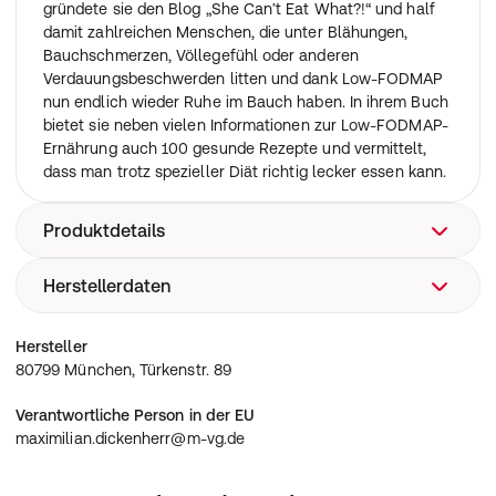
gründete sie den Blog „She Can’t Eat What?!“ und half
damit zahlreichen Menschen, die unter Blähungen,
Bauchschmerzen, Völlegefühl oder anderen
Verdauungsbeschwerden litten und dank Low-FODMAP
nun endlich wieder Ruhe im Bauch haben. In ihrem Buch
bietet sie neben vielen Informationen zur Low-FODMAP-
Ernährung auch 100 gesunde Rezepte und vermittelt,
dass man trotz spezieller Diät richtig lecker essen kann.
Produktdetails
Herstellerdaten
240 Seiten Deutsch / Erscheinungsdatum: 12.03.2018
80799 München, Türkenstr. 89
Hersteller
80799 München, Türkenstr. 89
Verantwortliche Person in der EU
maximilian.dickenherr@m-vg.de