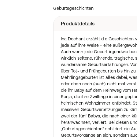
Geburtsgeschichten
Produktdetails
Ina Dechant erzählt die Geschichten v
jede auf ihre Weise - eine außergewöh
Auch wenn jede Geburt irgendwie beso
wirklich seltene, rührende, tragische,
wundersame Geburtserfahrungen. Von
über Tot- und Frühgeburten bis hin zu
Mehrlingsgeburten ist alles dabei, wa
oder eben noch (auch) nicht mal vorste
die ihr Baby auf dem Heimweg vom Haw
Sonja, die ihre Zwillinge in einer gepl
heimischen Wohnzimmer entbindet. Ste
massiven Geburtsverletzungen zu käm
zwei der fünf Babys, die nach einer kü
heranwachsen, verliert. Bei diesen u
„Geburtsgeschichten“ schildert die Aut
Geburtsvorgänge an sich, sondern au