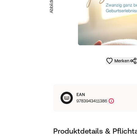
Merken
EAN
9783943411386
Produktdetails & Pflich