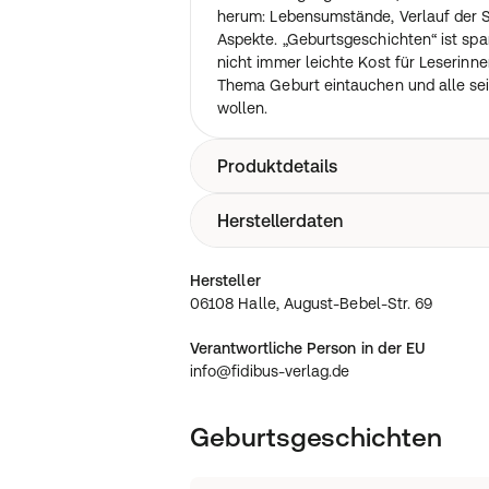
herum: Lebensumstände, Verlauf der 
Aspekte. „Geburtsgeschichten“ ist sp
nicht immer leichte Kost für Leserinne
Thema Geburt eintauchen und alle se
wollen.
Produktdetails
Herstellerdaten
280 Seiten Deutsch / Erscheinungsda
06108 Halle, August-Bebel-Str. 69
Hersteller
06108 Halle, August-Bebel-Str. 69
Verantwortliche Person in der EU
info@fidibus-verlag.de
Geburtsgeschichten