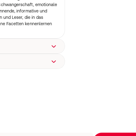
Schwangerschaft, emotionale
annende, informative und
n und Leser, die in das
ine Facetten kennenlernen
tum: 31.08.2022