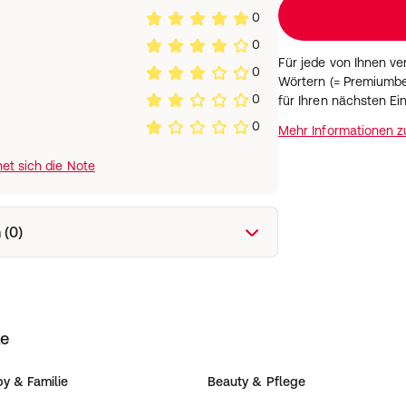
0
0
Für jede von Ihnen v
0
Wörtern (= Premiumbe
0
für Ihren nächsten Ei
0
Mehr Informationen 
et sich die Note
 (0)
ke
y & Familie
Beauty & Pflege