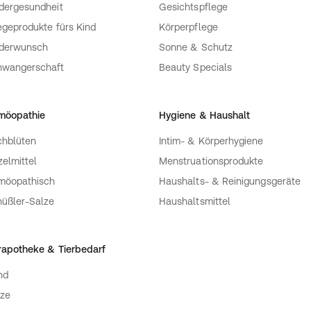
dergesundheit
Gesichtspflege
egeprodukte fürs Kind
Körperpflege
nderwunsch
Sonne & Schutz
hwangerschaft
Beauty Specials
möopathie
Hygiene & Haushalt
hblüten
Intim- & Körperhygiene
zelmittel
Menstruationsprodukte
möopathisch
Haushalts- & Reinigungsgeräte
üßler-Salze
Haushaltsmittel
rapotheke & Tierbedarf
nd
ze