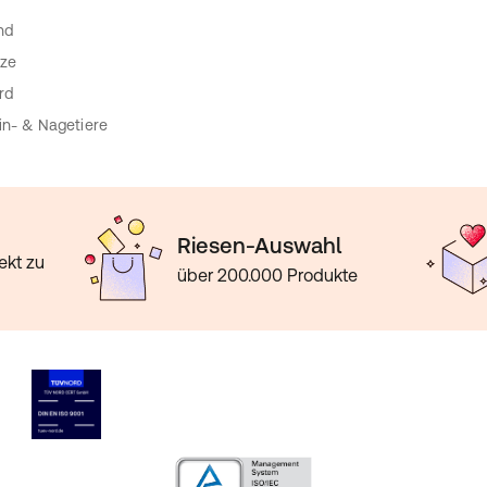
nd
ze
rd
in- & Nagetiere
Riesen-Auswahl
ekt zu
über 200.000 Produkte