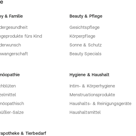
ke
y & Familie
Beauty & Pflege
dergesundheit
Gesichtspflege
egeprodukte fürs Kind
Körperpflege
nderwunsch
Sonne & Schutz
hwangerschaft
Beauty Specials
möopathie
Hygiene & Haushalt
hblüten
Intim- & Körperhygiene
zelmittel
Menstruationsprodukte
möopathisch
Haushalts- & Reinigungsgeräte
üßler-Salze
Haushaltsmittel
rapotheke & Tierbedarf