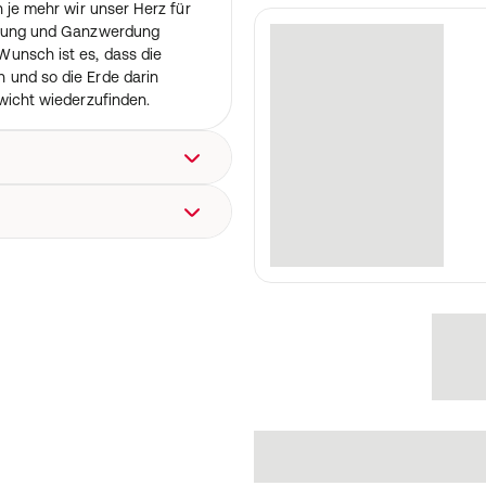
n je mehr wir unser Herz für
eilung und Ganzwerdung
unsch ist es, dass die
 und so die Erde darin
ewicht wiederzufinden.
um: 15.02.2019