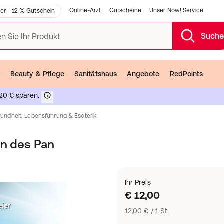
Online-Arzt
Gutscheine
Unser Now! Service
er - 12 % Gutschein
Such
n Sie Ihr Produkt
e
Beauty & Pflege
Sanitätshaus
Angebote
RedPoints
20 € sparen.
undheit, Lebensführung & Esoterik
en des Pan
Ihr Preis
€ 12,00
12,00 € / 1 St.