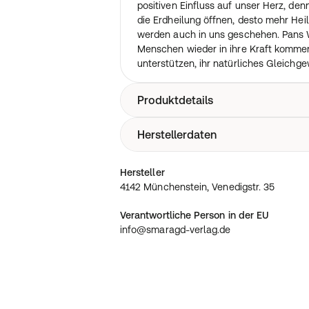
positiven Einfluss auf unser Herz, den
die Erdheilung öffnen, desto mehr H
werden auch in uns geschehen. Pans W
Menschen wieder in ihre Kraft kommen
unterstützen, ihr natürliches Gleichg
Produktdetails
Herstellerdaten
112 Seiten Deutsch / Erscheinungsdat
4142 Münchenstein, Venedigstr. 35
Hersteller
4142 Münchenstein, Venedigstr. 35
Verantwortliche Person in der EU
info@smaragd-verlag.de