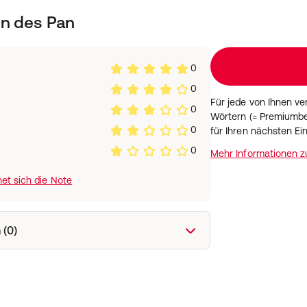
en des Pan
0
0
Für jede von Ihnen v
0
Wörtern (= Premiumbe
0
für Ihren nächsten Ei
0
Mehr Informationen 
et sich die Note
 (0)