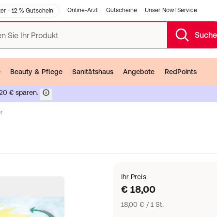
Online-Arzt
Gutscheine
Unser Now! Service
er - 12 % Gutschein
Such
n Sie Ihr Produkt
e
Beauty & Pflege
Sanitätshaus
Angebote
RedPoints
20 € sparen.
r
Ihr Preis
€ 18,00
18,00 € / 1 St.