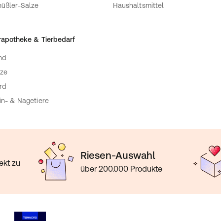
üßler-Salze
Haushaltsmittel
rapotheke & Tierbedarf
nd
ze
rd
in- & Nagetiere
Riesen-Auswahl
ekt zu
über 200.000 Produkte