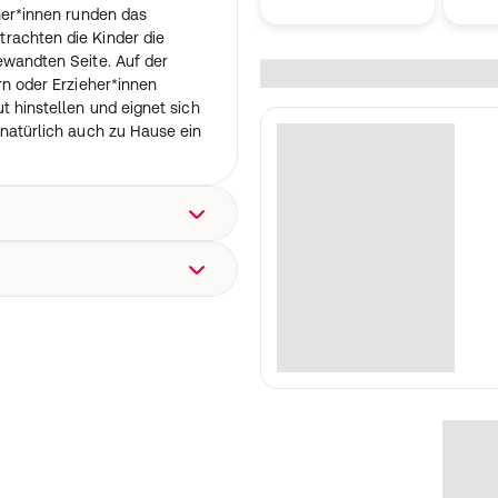
eher*innen runden das
rachten die Kinder die
ewandten Seite. Auf der
rn oder Erzieher*innen
t hinstellen und eignet sich
 natürlich auch zu Hause ein
m: 24.03.2023