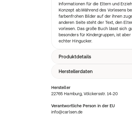
Informationen für die Eltern und Erzi
Konzept ab.Während des Vorlesens bet
farbenfrohen Bilder auf der ihnen zug
anderen Seite steht der Text, den Elte
vorlesen. Das große Buch lässt sich gu
besonders für Kindergruppen, ist aber
echter Hingucker.
Produktdetails
Herstellerdaten
18 Seiten Deutsch / Erscheinungsdatu
22765 Hamburg, Völckersstr. 14-20
Hersteller
22765 Hamburg, Völckersstr. 14-20
Verantwortliche Person in der EU
info@carlsen.de