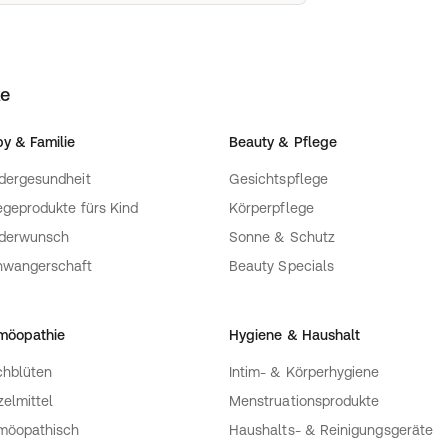
ke
y & Familie
Beauty & Pflege
dergesundheit
Gesichtspflege
egeprodukte fürs Kind
Körperpflege
nderwunsch
Sonne & Schutz
hwangerschaft
Beauty Specials
möopathie
Hygiene & Haushalt
hblüten
Intim- & Körperhygiene
zelmittel
Menstruationsprodukte
möopathisch
Haushalts- & Reinigungsgeräte