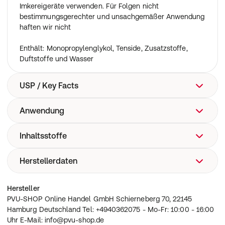
Imkereigeräte verwenden. Für Folgen nicht
bestimmungsgerechter und unsachgemäßer Anwendung
haften wir nicht
Enthält: Monopropylenglykol, Tenside, Zusatzstoffe,
Duftstoffe und Wasser
USP / Key Facts
Anwendung
Biozidfreie Formulierung
Auf Wasserbasis
Fleckenfreies Sprühen, unmittelbares Ergebnis
Inhaltsstoffe
Stellen Sie einfach den Sprühkopf auf „Nebelspray“.
Ohne ätzende Eigenschaft - immobilisiert Insekten
Flasche kurz schütteln. Die Schädlinge direkt besprühen.
Enthält keine Aerosole oder gar Treibgase
Es gibt keine Restwirkung.
Herstellerdaten
Monopropylenglykol, Tenside, Zusatzstoffe, Duftstoffe
geruchsarmes Mittel mit Schnell- und Direktwirkung
und Wasser
Einzigartige Formulierung verhindert die Ei- und
Larvenentwicklung
PVU-SHOP Online Handel GmbH Schierneberg 70, 22145
Hersteller
Hamburg Deutschland Tel: +4940362075 - Mo-Fr: 10:00
PVU-SHOP Online Handel GmbH Schierneberg 70, 22145
- 16:00 Uhr E-Mail: info@pvu-shop.de
Hamburg Deutschland Tel: +4940362075 - Mo-Fr: 10:00 - 16:00
Uhr E-Mail: info@pvu-shop.de