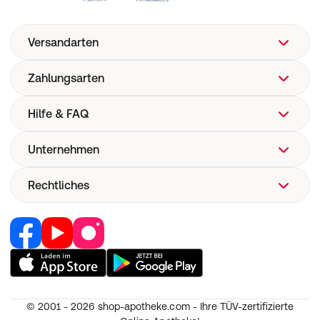
Versandarten
Zahlungsarten
Hilfe & FAQ
Unternehmen
FAQ
Hilfe
Rechtliches
Über uns
Versand
Corporate Website
Versandkosten
Retail Media
Vertrag widerrufen
Now! Versand
Jobs & Karriere
Nutzung und Haftung
E-Rezept
Partner werden
AGB
Pharmakovigilanz
RedPoints
Widerruf
Medizinproduktesicherheit
© 2001 - 2026
shop-apotheke.com - Ihre TÜV-zertifizierte
Unsere Apps
Datenschutz