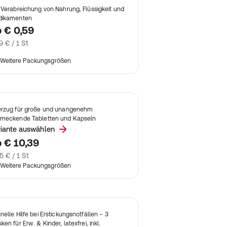
 Verabreichung von Nahrung, Flüssigkeit und
dikamenten
b
€ 0,59
9 € / 1 St
Weitere Packungsgrößen
rzug für große und unangenehm
meckende Tabletten und Kapseln
riante auswählen
b
€ 10,39
5 € / 1 St
Weitere Packungsgrößen
nelle Hilfe bei Erstickungsnotfällen – 3
ken für Erw. & Kinder, latexfrei, inkl.