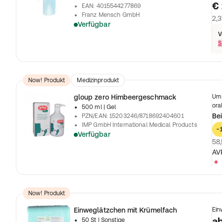
€ 
EAN
:
4015544277869
Franz Mensch GmbH
2,3
Verfügbar
V
S
Now! Produkt
Medizinprodukt
gloup zero Himbeergeschmack
Um 
ora
500 ml
| Gel
Bei
PZN/EAN
:
15203246/8718692404601
IMP GmbH International Medical Products
-
Verfügbar
58,
AV
Now! Produkt
Einweglätzchen mit Krümelfach
Ein
a
50 St
| Sonstige