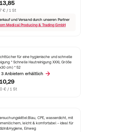
13,85
7 € / 1 St
erkauf und Versand durch unseren Partner
orn Medical Producing & Trading GmbH
chttücher für eine hygienische und schnelle
nigung * Schnelle Hautreinigung XXXL Größe
x30 cm) * 52
 3 Anbietern erhältlich
10,29
0 € / 1 St
ersuchungskittel:Blau, CPE, wasserdicht, mit
menlöchern, leicht & komfortabel – ideal für
izin&Hygiene, Einweg