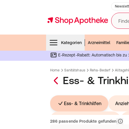
Newslett
Finde
Menubar
Kategorien
Arzneimittel
Famili
E-Rezept-Rabatt: Automatisch bis zu 
Home
Sanitätshaus
Reha-Bedarf
Alltagshi
Ess- & Trinkhi
Ess- & Trinkhilfen
Anzieh
Haushalts- & Küchenhilfen
Relev
286 passende Produkte gefunden