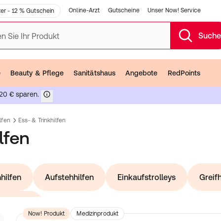
Online-Arzt
Gutscheine
Unser Now! Service
er - 12 % Gutschein
Such
n Sie Ihr Produkt
e
Beauty & Pflege
Sanitätshaus
Angebote
RedPoints
20 € sparen.
lfen
Ess- & Trinkhilfen
lfen
hilfen
Aufstehhilfen
Einkaufstrolleys
Greifh
Sehhilfen
anz
Now! Produkt
Medizinprodukt