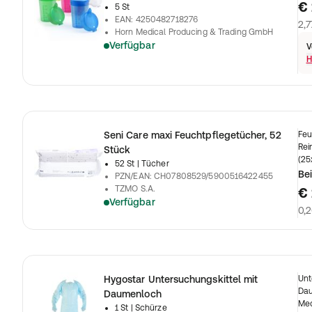
€ 
5 St
EAN
:
4250482718276
2,7
Horn Medical Producing & Trading GmbH
Verfügbar
V
H
Seni Care maxi Feuchtpflegetücher, 52
Feu
Rei
Stück
(25
52 St
| Tücher
Bei
PZN/EAN
:
CH07808529/5900516422455
TZMO S.A.
€ 
Verfügbar
0,2
Hygostar Untersuchungskittel mit
Unt
Dau
Daumenloch
Med
1 St
| Schürze