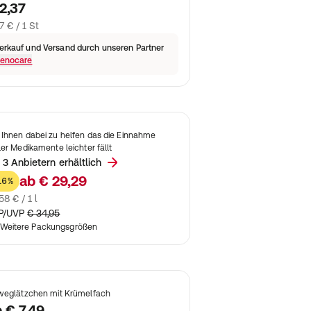
2,37
7 € / 1 St
erkauf und Versand durch unseren Partner
enocare
Ihnen dabei zu helfen das die Einnahme
ler Medikamente leichter fällt
 3 Anbietern erhältlich
ab
€ 29,29
16%
58 € / 1 l
P/UVP
€ 34,95
Weitere Packungsgrößen
weglätzchen mit Krümelfach
b
€ 7,49