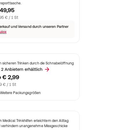
nsporttasche.
49,95
95 € / 1 St
erkauf und Versand durch unseren Partner
ulox
 sicheren Trinken durch die Schnabelöffnung
 2 Anbietern erhältlich
b
€ 2,99
9 € / 1 St
Weitere Packungsgrößen
n Medical Trinkhilfen erleichtern den Alltag
 verhindern unangenehme Missgeschicke