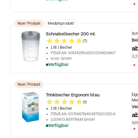
Now! Produkt
Medizinprodukt
Schnabelbecher 200 ml
Sch
Bei
(7)
a
1 St
| Becher
PZN/EAN
:
10545255/4260206624967
3,2
Icron GmbH
Verfügbar
Now! Produkt
Trinkbecher Ergonom blau
Eig
Me
(1)
Va
1 St
| Becher
a
PZN/EAN
:
00746679/4048792001504
LUDWIG BERTRAM GmbH
9,6
Verfügbar