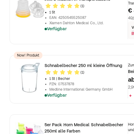
Tra
(1)
€ 
1 St
EAN
:
4250545525087
49,
Xiamen Dahton Medical Co., Ltd.
V
Verfügbar
p
Now! Produkt
Schnabelbecher 250 ml kleine Öffnung
Zum
Bei
(1)
a
1 St
| Becher
PZN
:
07537878
2,9
Medline International Germany GmbH
Verfügbar
5er Pack Horn Medical Schnabelbecher
Hor
und
250ml alle Farben