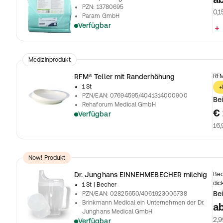
PZN
:
13780695
0,1
Param GmbH
Verfügbar
Medizinprodukt
RFM® Teller mit Randerhöhung
RFM
1 St
+
PZN/EAN
:
07694595/4041314000900
Bei
Rehaforum Medical GmbH
€ 
Verfügbar
16,
Now! Produkt
Dr. Junghans EINNEHMEBECHER milchig
Bec
dic
1 St
| Becher
Bei
PZN/EAN
:
02825650/4061923005738
Brinkmann Medical ein Unternehmen der Dr.
a
Junghans Medical GmbH
2,9
Verfügbar