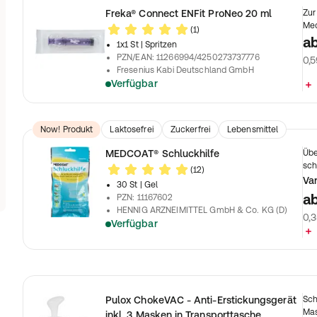
Freka® Connect ENFit ProNeo 20 ml
Zur
Me
(1)
a
1x1 St
| Spritzen
PZN/EAN
:
11266994/4250273737776
0,5
Fresenius Kabi Deutschland GmbH
Verfügbar
Now! Produkt
Laktosefrei
Zuckerfrei
Lebensmittel
MEDCOAT® Schluckhilfe
Übe
sch
(12)
Va
30 St
| Gel
a
PZN
:
11167602
HENNIG ARZNEIMITTEL GmbH & Co. KG (D)
0,3
Verfügbar
Pulox ChokeVAC - Anti-Erstickungsgerät
Sch
Mas
inkl. 3 Masken in Transporttasche