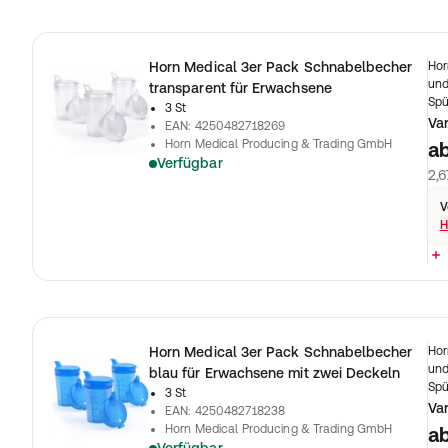
Horn Medical 3er Pack Schnabelbecher
Hor
und
transparent für Erwachsene
Spü
3 St
Va
EAN
:
4250482718269
Horn Medical Producing & Trading GmbH
a
Verfügbar
2,6
V
H
Horn Medical 3er Pack Schnabelbecher
Hor
und
blau für Erwachsene mit zwei Deckeln
Spü
3 St
Va
EAN
:
4250482718238
Horn Medical Producing & Trading GmbH
a