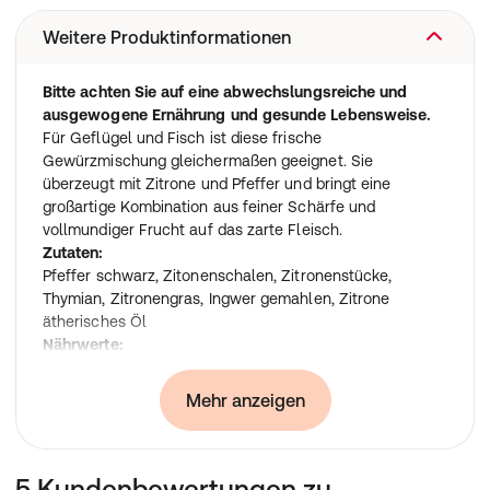
Weitere Produktinformationen
Bitte achten Sie auf eine abwechslungsreiche und
ausgewogene Ernährung und gesunde Lebensweise.
Für Geflügel und Fisch ist diese frische
Gewürzmischung gleichermaßen geeignet. Sie
überzeugt mit Zitrone und Pfeffer und bringt eine
großartige Kombination aus feiner Schärfe und
vollmundiger Frucht auf das zarte Fleisch.
Zutaten:
Pfeffer schwarz, Zitonenschalen, Zitronenstücke,
Thymian, Zitronengras, Ingwer gemahlen, Zitrone
ätherisches Öl
Nährwerte:
Nährwerte
pro 4 Tabletten
Energie
1004 kJ / 238 kcal
Mehr anzeigen
Fett
1,57 g
-davon gesättigte Fettsäuren
0,6 g
Kohlenhydrate
38,6 g
5 Kundenbewertungen zu