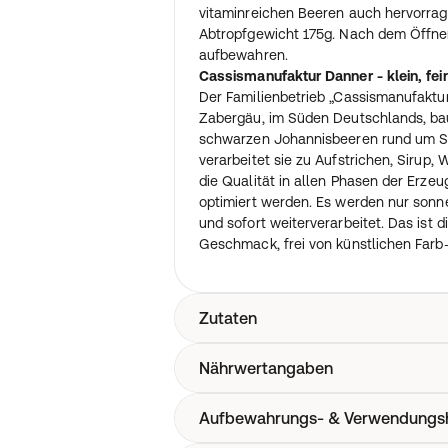
vitaminreichen Beeren auch hervorrag
Abtropfgewicht 175g. Nach dem Öffne
aufbewahren.
Cassismanufaktur Danner - klein, fei
Der Familienbetrieb „Cassismanufakt
Zabergäu, im Süden Deutschlands, bau
schwarzen Johannisbeeren rund um S
verarbeitet sie zu Aufstrichen, Sirup,
die Qualität in allen Phasen der Erz
optimiert werden. Es werden nur sonn
und sofort weiterverarbeitet. Das ist 
Geschmack, frei von künstlichen Farb
Zutaten
Nährwertangaben
Schwarze Johannisbeeren, Wasser, Zu
Aufbewahrungs- & Verwendungs
Nährwerte pro 100g: Energie 574 kJ (13
gesättigte Fettsäuren 0,1 g; Kohlenhyd