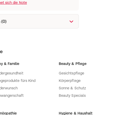
et sich die Note
 (0)
ke
y & Familie
Beauty & Pflege
dergesundheit
Gesichtspflege
egeprodukte fürs Kind
Körperpflege
nderwunsch
Sonne & Schutz
hwangerschaft
Beauty Specials
möopathie
Hygiene & Haushalt