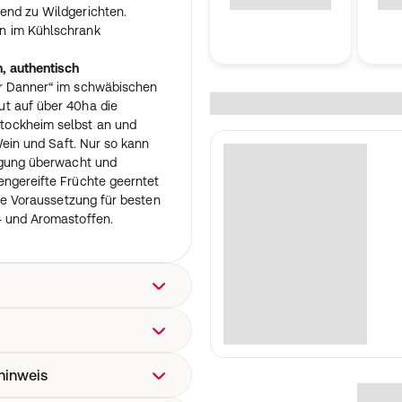
end zu Wildgerichten.
n im Kühlschrank
n, authentisch
ur Danner“ im schwäbischen
t auf über 40ha die
tockheim selbst an und
 Wein und Saft. Nur so kann
eugung überwacht und
engereifte Früchte geerntet
die Voraussetzung für besten
- und Aromastoffen.
cker.
hinweis
7 kCal); Fett 1,2 g; davon
rate 27,6 g; davon Zucker