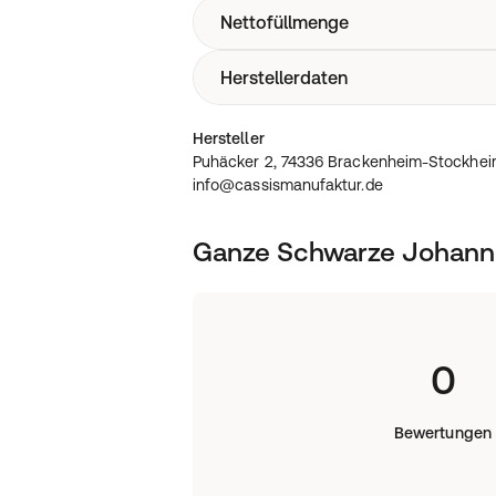
23,1 g; Eiweiss 1,3 g; Salz 0,03 g
Nettofüllmenge
Kühl & trocken
Herstellerdaten
0.25l
Puhäcker 2, 74336 Brackenheim-Stock
Hersteller
info@cassismanufaktur.de
Puhäcker 2, 74336 Brackenheim-Stockhei
info@cassismanufaktur.de
Ganze Schwarze Johann
0
Bewertungen