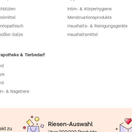
hblüten
Intim- & Körperhygiene
zelmittel
Menstruationsprodukte
möopathisch
Haushalts- & Reinigungsgeräte
üßler-Salze
Haushaltsmittel
rapotheke & Tierbedarf
nd
ze
rd
in- & Nagetiere
Riesen-Auswahl
ekt zu