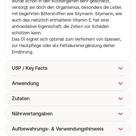
wurde schon in den Klostergärten sehr geschätzt,
versorgt sie doch den Organismus, besonders die Leber,
mit begehrten Bitterstoffen wie Silymarin. Silymarin, wie
auch das natürlich enthaltene Vitamin E, hat eine
antioxidative Eigenschaft, die Zellen vor Schäden
schützen kann.
Das Öl eignet sich optimal zum Verfeinern von Speisen,
zur Hautpflege oder als Fettsäurenergänzung deiner
Ernährung.
USP / Key Facts
Anwendung
Speiseöl aus Mariendistel gewonnen für eine gute
Verdauung
Zutaten
Pur oder in kalten Speisen. Nicht erhitzen!
Nährwertangaben
Mariendistelöl aus kontrolliert biologischem Anbau
Aufbewahrungs- & Verwendungshinweis
Zusammensetzung pro 100 g Öl:
Energie 3700 kJ / 900 Kcal