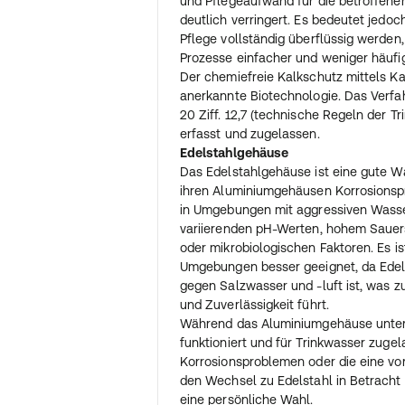
und Pflegeaufwand für die betroffen
deutlich verringert. Es bedeutet jedoc
Pflege vollständig überflüssig werden
Prozesse einfacher und weniger häufi
Der chemiefreie Kalkschutz mittels Kat
anerkannte Biotechnologie. Das Verfa
20 Ziff. 12,7 (technische Regeln der Tr
erfasst und zugelassen.
Edelstahlgehäuse
Das Edelstahlgehäuse ist eine gute Wa
ihren Aluminiumgehäusen Korrosionsp
in Umgebungen mit aggressiven Wass
variierenden pH-Werten, hohem Sauer
oder mikrobiologischen Faktoren. Es is
Umgebungen besser geeignet, da Edel
gegen Salzwasser und -luft ist, was 
und Zuverlässigkeit führt.
Während das Aluminiumgehäuse unter
funktioniert und für Trinkwasser zugel
Korrosionsproblemen oder die eine v
den Wechsel zu Edelstahl in Betracht 
eine persönliche Wahl.