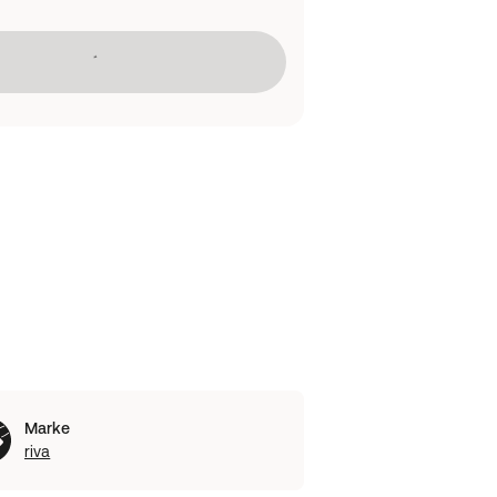
Lädt
Marke
riva