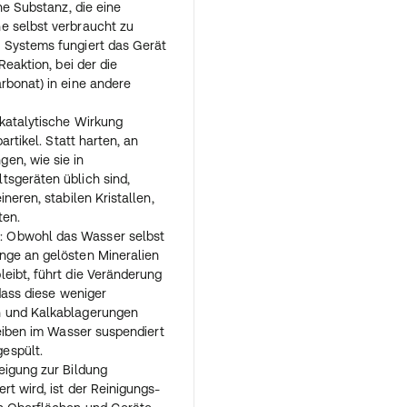
ine Substanz, die eine
e selbst verbraucht zu
 Systems fungiert das Gerät
Reaktion, bei der die
rbonat) in eine andere
 katalytische Wirkung
artikel. Statt harten, an
en, wie sie in
tsgeräten üblich sind,
neren, stabilen Kristallen,
ten.
n
: Obwohl das Wasser selbst
nge an gelösten Mineralien
eibt, führt die Veränderung
 dass diese weniger
n und Kalkablagerungen
leiben im Wasser suspendiert
espült.
Neigung zur Bildung
t wird, ist der Reinigungs-