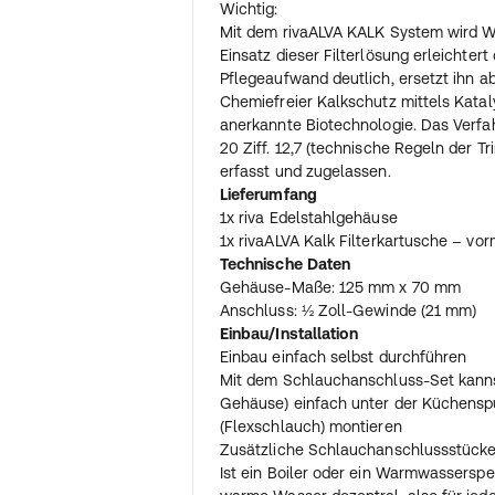
Wichtig:
Mit dem rivaALVA KALK System wird 
Einsatz dieser Filterlösung erleichter
Pflegeaufwand deutlich, ersetzt ihn ab
Chemiefreier Kalkschutz mittels Kataly
anerkannte Biotechnologie. Das Verfa
20 Ziff. 12,7 (technische Regeln der Tr
erfasst und zugelassen.
Lieferumfang
1x riva Edelstahlgehäuse
1x rivaALVA Kalk Filterkartusche – vor
Technische Daten
Gehäuse-Maße: 125 mm x 70 mm
Anschluss: ½ Zoll-Gewinde (21 mm)
Einbau/Installation
Einbau einfach selbst durchführen
Mit dem Schlauchanschluss-Set kannst
Gehäuse) einfach unter der Küchensp
(Flexschlauch) montieren
Zusätzliche Schlauchanschlussstücke
Ist ein Boiler oder ein Warmwasserspeic