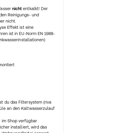
Wasser
nicht
entkalkt! Der
t den Reinigungs- und
er nicht.
se Effekt ist eine
hren ist in EU-Norm EN 1988-
inkwasserinstallationen)
montiert
 du das Filtersystem (riva
üle an den Kaltwasserzulauf
 im Shop verfügbar
her installiert, wird das