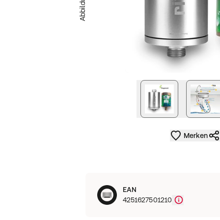
nächstes Bild
Merken
EAN
4251627501210