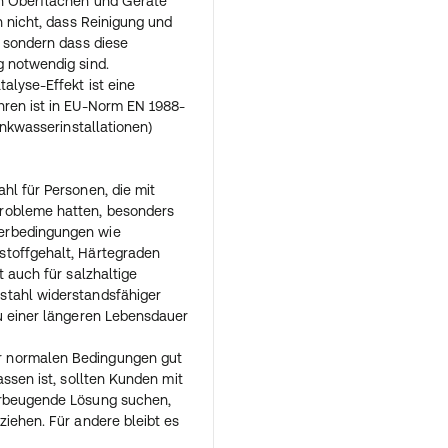
en Oberflächen und Geräte
h nicht, dass Reinigung und
, sondern dass diese
g notwendig sind.
alyse-Effekt ist eine
hren ist in EU-Norm EN 1988-
inkwasserinstallationen)
hl für Personen, die mit
robleme hatten, besonders
erbedingungen wie
stoffgehalt, Härtegraden
t auch für salzhaltige
stahl widerstandsfähiger
zu einer längeren Lebensdauer
 normalen Bedingungen gut
assen ist, sollten Kunden mit
orbeugende Lösung suchen,
ziehen. Für andere bleibt es