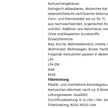
Kartuschengehäuse
biologisch abbaubares, deutsches Ka
lebensmittelecht zertifiziertes Materia
Form- und thermostabil bis ca. 50 °C
aus nachwachsenden, organischen Roh
und biol. Additiven wie Naturharze-/
Ohne erdölbasierten Kunststoffe
Einsatzbereiche
Bad, Küche, Wellnessbereich, Hotels, 
Wohnmobil, Wohnwagen, Boote, Yach
Folgende Kartuschen passen in diesen
Life
Life EM
Kalk
Multi
Filterleistung
Plastik- und chemiefreie Keramikgran
Kartuschen-Wechsel: nach ca. 6 Mona
Leitungswasser-Qualität)
Durchflussleistung: 9-11 Liter / Min. (b
Filterleistung: 6000-8000 Liter