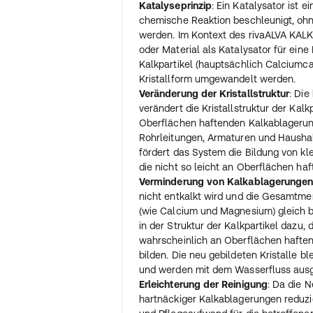
Katalyseprinzip
: Ein Katalysator ist e
chemische Reaktion beschleunigt, ohn
werden. Im Kontext des rivaALVA KALK
oder Material als Katalysator für eine 
Kalkpartikel (hauptsächlich Calciumca
Kristallform umgewandelt werden.
Veränderung der Kristallstruktur
: Die
verändert die Kristallstruktur der Kalkp
Oberflächen haftenden Kalkablagerung
Rohrleitungen, Armaturen und Haushal
fördert das System die Bildung von klei
die nicht so leicht an Oberflächen haf
Verminderung von Kalkablagerunge
nicht entkalkt wird und die Gesamtme
(wie Calcium und Magnesium) gleich bl
in der Struktur der Kalkpartikel dazu,
wahrscheinlich an Oberflächen hafte
bilden. Die neu gebildeten Kristalle b
und werden mit dem Wasserfluss ausg
Erleichterung der Reinigung
: Da die 
hartnäckiger Kalkablagerungen reduzier