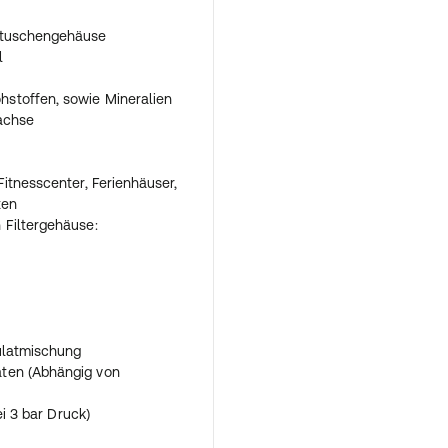
rtuschengehäuse
l
stoffen, sowie Mineralien
wachse
Fitnesscenter, Ferienhäuser,
ten
 Filtergehäuse:
ulatmischung
ten (Abhängig von
ei 3 bar Druck)