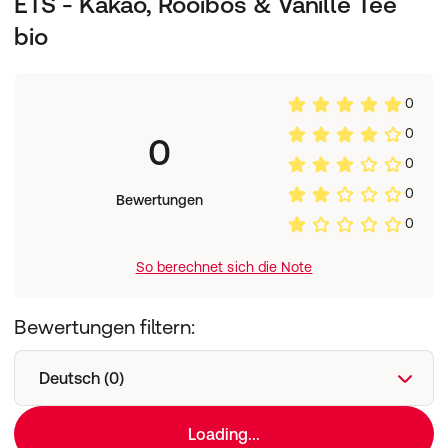
ETS - Kakao, Rooibos & Vanille Tee
bio
0
0
0
0
0
Bewertungen
0
So berechnet sich die Note
Bewertungen filtern:
Deutsch (0)
Loading...