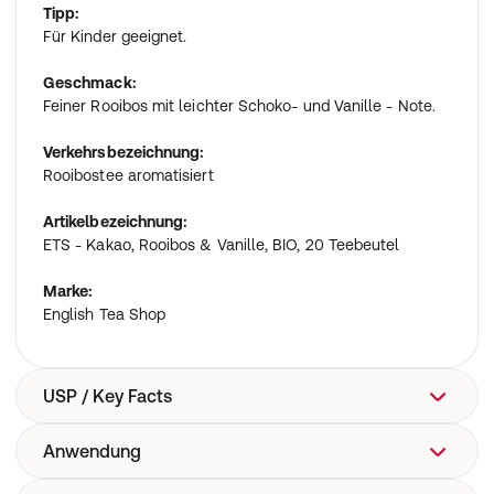
Tipp:
Für Kinder geeignet.
Geschmack:
Feiner Rooibos mit leichter Schoko- und Vanille - Note.
Verkehrsbezeichnung:
Rooibostee aromatisiert
Artikelbezeichnung:
ETS - Kakao, Rooibos & Vanille, BIO, 20 Teebeutel
Marke:
English Tea Shop
USP / Key Facts
Anwendung
Milder Rooibos bestens vereint mit einer
anspruchsvollen Schokonote und edler Vanille.