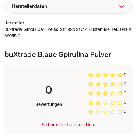
davon mehrwertige Alkohole
0g
Sonneneinstrahlung möglich.
Herstellerdaten
0,05kg
Fett
0,20g
davon gesättigte Fettsäuren
0g
Buxtrade GmbH Carl-Zeiss-Str. 32b 21614 Buxtehude
davon ungesättigte Fettsäuren
0g
Hersteller
Tel.: 04161 66955 0
Buxtrade GmbH Carl-Zeiss-Str. 32b 21614 Buxtehude Tel.: 04161
davon mehrfach ungesättigte
0g
66955 0
Fettsäuren
Eiweis
45,20g
Ballaststoffe
3,91g
buXtrade Blaue Spirulina Pulver
Salz
0g
0
0
0
0
0
Bewertungen
0
So berechnet sich die Note