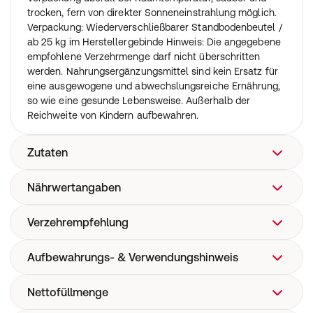
trocken, fern von direkter Sonneneinstrahlung möglich.
Verpackung: Wiederverschließbarer Standbodenbeutel /
ab 25 kg im Herstellergebinde Hinweis: Die angegebene
empfohlene Verzehrmenge darf nicht überschritten
werden. Nahrungsergänzungsmittel sind kein Ersatz für
eine ausgewogene und abwechslungsreiche Ernährung,
so wie eine gesunde Lebensweise. Außerhalb der
Reichweite von Kindern aufbewahren.
Zutaten
Nährwertangaben
Blaue Spirulina Pulver
Verzehrempfehlung
Nährwerte pro 100g
KJ
1596kJ
1594kJ /
Aufbewahrungs- & Verwendungshinweis
Verzehrempfehlung: Einsteiger: 3-10 Tabletten
Kcal
381kcal
Erwachsene: 10-20 Tabletten
Kohlenhydrate
46,40g
Nettofüllmenge
Dank unserer Verpackung überall bei Raumtemperatur,
Davon Zucker
0,96g
sauber und trocken, fern von direkter