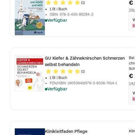
€
(1)
1 St
| Buch
28,
ISBN
:
978-3-456-86284-2
Verfügbar
V
b
GU Kiefer & Zähneknirschen Schmerzen
Bei
chr
selbst behandeln
Sc
(1)
€ 
1 St
| Buch
PZN/ISBN
:
16653649/978-3-8338-7614-1
14,
Verfügbar
V
b
Klinikleitfaden Pflege
Kli