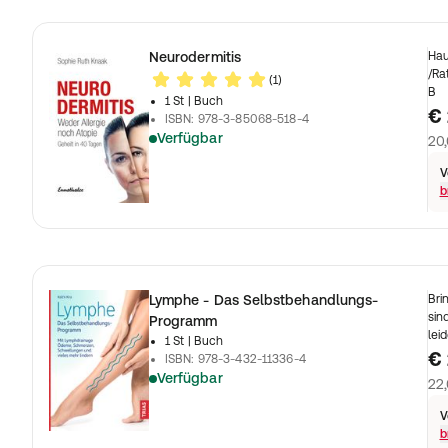
Neurodermitis
Hau
/Ra
(1)
B
1 St
| Buch
€
ISBN
:
978-3-85068-518-4
Verfügbar
20,
V
b
Lymphe - Das Selbstbehandlungs-
Bri
sin
Programm
lei
1 St
| Buch
€ 
ISBN
:
978-3-432-11336-4
Verfügbar
22,
V
b