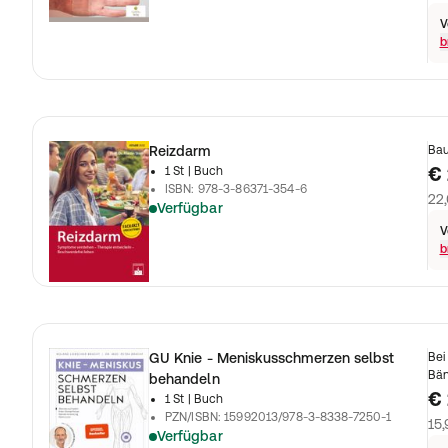
V
b
Reizdarm
Bau
€ 
1 St
| Buch
ISBN
:
978-3-86371-354-6
22,
Verfügbar
V
b
GU Knie - Meniskusschmerzen selbst
Bei
Bän
behandeln
€ 
1 St
| Buch
PZN/ISBN
:
15992013/978-3-8338-7250-1
15,
Verfügbar