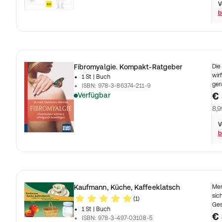
V
b
Fibromyalgie. Kompakt-Ratgeber
Die
wir
1 St
| Buch
ger
ISBN
:
978-3-86374-211-9
€ 
Verfügbar
8,9
V
b
Kaufmann, Küche, Kaffeeklatsch
Men
sic
(1)
Ges
1 St
| Buch
€ 
ISBN
:
978-3-497-03108-5