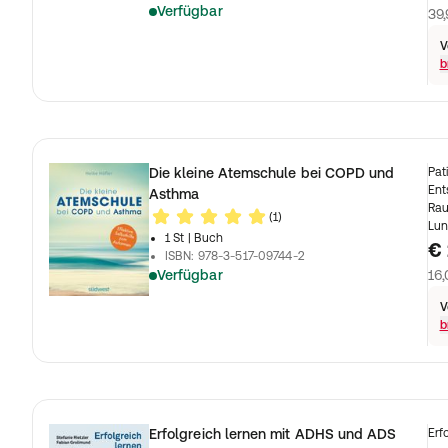
Verfügbar
39,
V
b
Die kleine Atemschule bei COPD und
Pat
Ent
Asthma
Rau
(1)
Lun
1 St
| Buch
€ 
ISBN
:
978-3-517-09744-2
Verfügbar
16,
V
b
Erfolgreich lernen mit ADHS und ADS
Erf