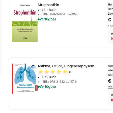
Strophanthin
Her
ehabilitation & regenerative Medizin
Zahnmedizin
Bet
1 St
| Buch
Lip
ISBN
:
978-3-86445-229-1
€ 
Verfügbar
tswesen
16,
V
b
Asthma, COPD, Lungenemphysem
Ate
Ate
(1)
Ast
1 St
| Buch
€ 
ISBN
:
978-3-432-11457-6
Verfügbar
22,
V
b