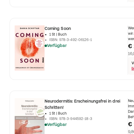
Coming Soon
Wen
wir
1 St
| Buch
wer
ISBN
:
978-3-492-06126-1
€ 
Verfügbar
16,
V
b
Neurodermitis: Erscheinungsfrei in drei
Neu
Imm
Schritten!
Dar
1 St
| Buch
Be
ISBN
:
978-3-944592-18-3
€ 
Verfügbar
9,8