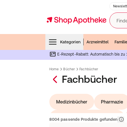
Newslett
Finde
Menubar
Kategorien
Arzneimittel
Famili
E-Rezept-Rabatt: Automatisch bis zu 
Home
Bücher
Fachbücher
Fachbücher
Medizinbücher
Pharmazie
Physiologie & Physiotherapie
Rele
8004 passende Produkte gefunden