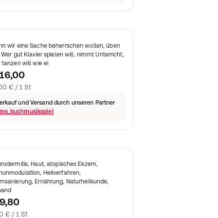
n wir eine Sache beherrschen wollen, üben
: Wer gut Klavier spielen will, nimmt Unterricht,
 tanzen will wie ei
16,00
00 € / 1 St
erkauf und Versand durch unseren Partner
ms_buchmusikspiel
rodermitis, Haut, atopisches Ekzem,
unmodulation, Heilverfahren,
msanierung, Ernährung, Naturheilkunde,
hand
9,80
0 € / 1 St