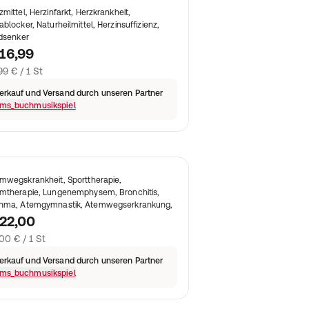
zmittel, Herzinfarkt, Herzkrankheit,
Onkologie
ablocker, Naturheilmittel, Herzinsuffizienz,
idsenker
16,99
99 € / 1 St
erkauf und Versand durch unseren Partner
ms_buchmusikspiel
mwegskrankheit, Sporttherapie,
mtherapie, Lungenemphysem, Bronchitis,
hma, Atemgymnastik, Atemwegserkrankung,
22,00
00 € / 1 St
erkauf und Versand durch unseren Partner
ms_buchmusikspiel