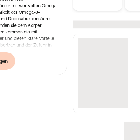
örper mit wertvollen Omega-
barkeit der Omega-3-
) und Docosahexaensäure
unden sie dem Körper
orm kommen sie mit
r und bieten klare Vorteile
ertran und der Zufuhr in
ren an Triglyceride
, hochwirksames
gen
eit versorgen den
ach ungesättigten
nseitiger Ernährung nur noch
führt werden. Übermäßiger
n, die gesättigte Fettsäuren
eich an ungesättigten
e Verteilung der
Glycerin, gereinigtes Wasser)