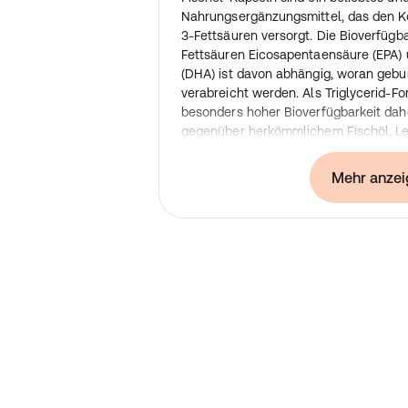
Nahrungsergänzungsmittel, das den K
3-Fettsäuren versorgt. Die Bioverfüg
Fettsäuren Eicosapentaensäure (EPA
(DHA) ist davon abhängig, woran geb
verabreicht werden. Als Triglycerid-F
besonders hoher Bioverfügbarkeit dahe
gegenüber herkömmlichem Fischöl, Leb
Form von Ethylester. Omega-3-Fettsäu
gebunden sind also ein hochwertiges
Mehr anzei
Nahrungsergänzungsmittel.
2 bis 3 Kapseln täglich zu einer Mahlz
Organismus mit den wertvollen mehrf
Fettsäuren, die heute aufgrund von ei
selten in ausreichenden Mengen zuge
Verzehr von Fleisch und Milchprodukte
enthalten, sowie zu wenig Fisch, der r
Fettsäuren ist, erschwert eine optimal
Fettsäurenzufuhr.
Zutaten:
Fischöl, Kapselhülle (Gelatine (Rind), 
Nährwerte: