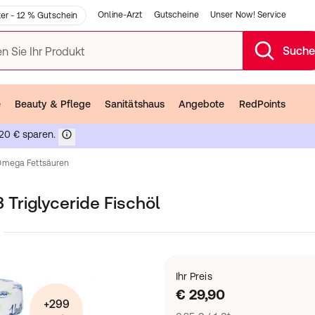
Online-Arzt
Gutscheine
Unser Now! Service
er - 12 % Gutschein
Such
n Sie Ihr Produkt
e
Beauty & Pflege
Sanitätshaus
Angebote
RedPoints
20 € sparen.
Omega Fettsäuren
Triglyceride Fischöl
Ihr Preis
€ 29,90
+299