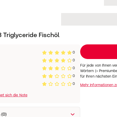
pro Tagesdosis*
1000 mg
500 mg
250 mg
Triglyceride Fischöl
eit mit ausreichend Wasser
eis:
halb der Reichweite von
0
agesdosis nicht
0
el sind kein Ersatz für eine
Für jede von Ihnen v
0
 Ernährung und eine
Wörtern (= Premiumbe
0
für Ihren nächsten Ei
0
Mehr Informationen 
et sich die Note
 (0)