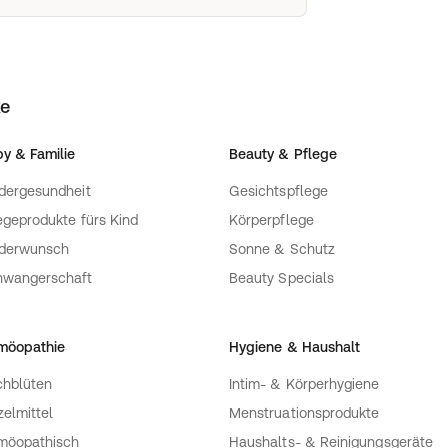
ke
y & Familie
Beauty & Pflege
dergesundheit
Gesichtspflege
egeprodukte fürs Kind
Körperpflege
nderwunsch
Sonne & Schutz
hwangerschaft
Beauty Specials
möopathie
Hygiene & Haushalt
hblüten
Intim- & Körperhygiene
zelmittel
Menstruationsprodukte
möopathisch
Haushalts- & Reinigungsgeräte