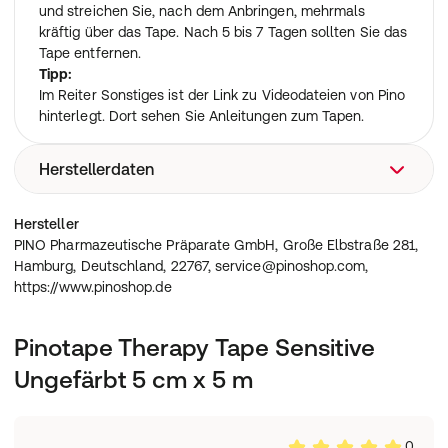
und streichen Sie, nach dem Anbringen, mehrmals
kräftig über das Tape. Nach 5 bis 7 Tagen sollten Sie das
Tape entfernen.
Tipp:
Im Reiter Sonstiges ist der Link zu Videodateien von Pino
hinterlegt. Dort sehen Sie Anleitungen zum Tapen.
Herstellerdaten
PINO Pharmazeutische Präparate GmbH, Große
Hersteller
Elbstraße 281, Hamburg, Deutschland, 22767,
PINO Pharmazeutische Präparate GmbH, Große Elbstraße 281,
service@pinoshop.com, https://www.pinoshop.de
Hamburg, Deutschland, 22767, service@pinoshop.com,
https://www.pinoshop.de
Pinotape Therapy Tape Sensitive
Ungefärbt 5 cm x 5 m
0