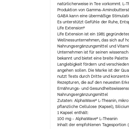
natürlicherweise in Tee vorkommt. L-T
Produktion von Gamma-Aminobuttersäur
GABA kann eine übermäßige Stimulati
Es unterstützt Gefühle der Ruhe, Ents
Life Extension®
Life Extension ist ein 1981 gegründet
Wellnessunternehmen, das sich auf h
Nahrungsergänzungsmittel und Vitamine
Unternehmen ist für seinen wissenscha
bekannt und bietet eine breite Palette
Langlebigkeit fördern und verschiede
angehen sollen. Die Marke ist der Qual
nutzt Tests durch Dritte und konzentrie
Rezepturen, die auf den neuesten Erk
Ernährungs- und Gesundheitswissensc
Nahrungsergänzungsmittel
Zutaten: AlphaWave® L-Theanin, mikrokr
pflanzliche Cellulose (Kapsel), Siliciu
1 Kapsel enthält:
100 mg - AlphaWave® L-Theanin
Inhalt der empfohlenen Tagesportion (