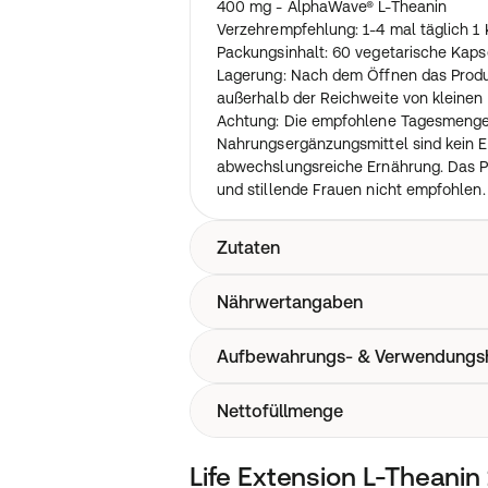
400 mg - AlphaWave® L-Theanin
Verzehrempfehlung: 1-4 mal täglich 1 
Packungsinhalt: 60 vegetarische Kaps
Lagerung: Nach dem Öffnen das Produk
außerhalb der Reichweite von kleinen 
Achtung: Die empfohlene Tagesmenge 
Nahrungsergänzungsmittel sind kein Er
abwechslungsreiche Ernährung. Das P
und stillende Frauen nicht empfohlen.
Zutaten
Nährwertangaben
AlphaWave® L-Theanin, mikrokristalline
Cellulose (Kapsel), Siliciumdioxid, pfl
Aufbewahrungs- & Verwendungs
1 Kapsel enthält: 100 mg - AlphaWave
Nettofüllmenge
Nach dem Öffnen das Produkt kühl und
der Reichweite von kleinen Kindern.
60 Gemüsekapseln
Life Extension L-Theani