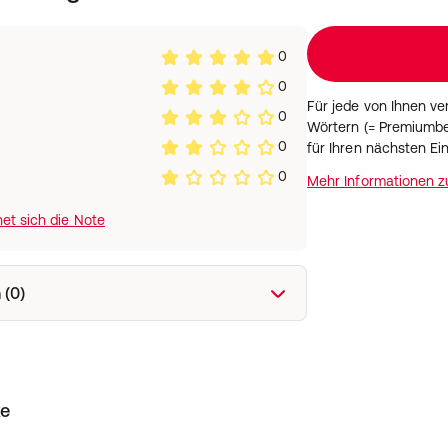
0
0
Für jede von Ihnen v
0
Wörtern (= Premiumbe
0
für Ihren nächsten Ei
0
Mehr Informationen 
et sich die Note
 (0)
ke