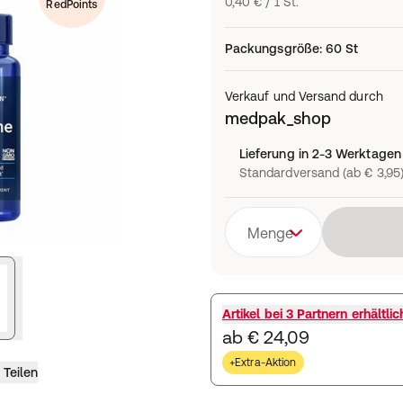
0,40 € / 1 St.
RedPoints
Packungsgröße
:
60 St
Verkauf und Versand durch
medpak_shop
Lieferung in 2-3 Werktagen
Standardversand (ab € 3,95
Menge
Artikel bei
3 Partnern
erhältlic
ab € 24,09
+Extra-Aktion
Teilen