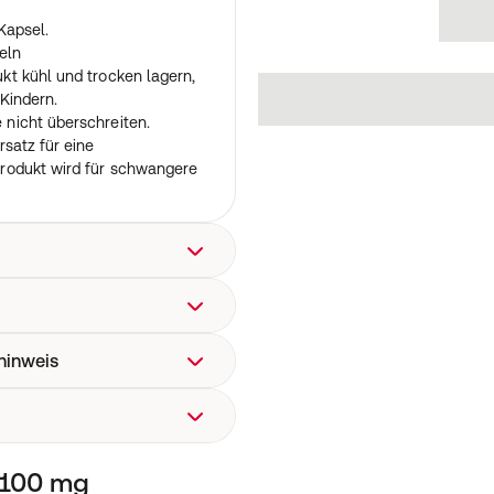
Kapsel.
eln
t kühl und trocken lagern,
Kindern.
nicht überschreiten.
satz für eine
rodukt wird für schwangere
 Cellulose, pflanzliche
anzliches Stearat.
hinweis
® L-Theanin
 trocken lagern, außerhalb
n 100 mg