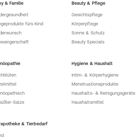
y & Familie
Beauty & Pflege
dergesundheit
Gesichtspflege
egeprodukte fürs Kind
Körperpflege
nderwunsch
Sonne & Schutz
hwangerschaft
Beauty Specials
möopathie
Hygiene & Haushalt
hblüten
Intim- & Körperhygiene
zelmittel
Menstruationsprodukte
möopathisch
Haushalts- & Reinigungsgeräte
üßler-Salze
Haushaltsmittel
rapotheke & Tierbedarf
nd