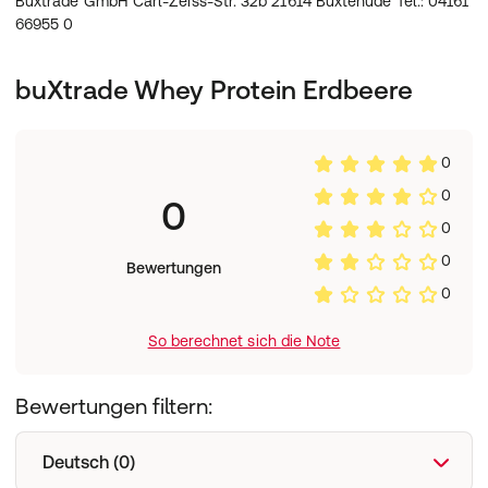
Buxtrade GmbH Carl-Zeiss-Str. 32b 21614 Buxtehude Tel.: 04161
davon gesättigte Fettsäuren
5g
66955 0
davon ungesättigte Fettsäuren
0g
davon mehrfach ungesättigte
0g
Fettsäuren
buXtrade Whey Protein Erdbeere
Eiweis
81g
Ballaststoffe
0g
Salz
0,27g
0
0
0
0
0
Bewertungen
0
So berechnet sich die Note
Bewertungen filtern:
Deutsch (0)