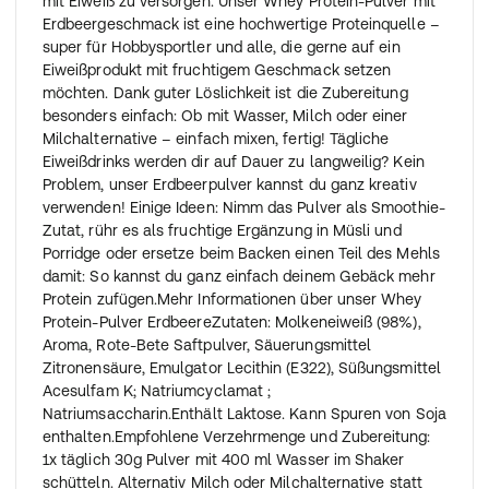
mit Eiweiß zu versorgen. Unser Whey Protein-Pulver mit
Erdbeergeschmack ist eine hochwertige Proteinquelle –
super für Hobbysportler und alle, die gerne auf ein
Eiweißprodukt mit fruchtigem Geschmack setzen
möchten. Dank guter Löslichkeit ist die Zubereitung
besonders einfach: Ob mit Wasser, Milch oder einer
Milchalternative – einfach mixen, fertig! Tägliche
Eiweißdrinks werden dir auf Dauer zu langweilig? Kein
Problem, unser Erdbeerpulver kannst du ganz kreativ
verwenden! Einige Ideen: Nimm das Pulver als Smoothie-
Zutat, rühr es als fruchtige Ergänzung in Müsli und
Porridge oder ersetze beim Backen einen Teil des Mehls
damit: So kannst du ganz einfach deinem Gebäck mehr
Protein zufügen.Mehr Informationen über unser Whey
Protein-Pulver ErdbeereZutaten: Molkeneiweiß (98%),
Aroma, Rote-Bete Saftpulver, Säuerungsmittel
Zitronensäure, Emulgator Lecithin (E322), Süßungsmittel
Acesulfam K; Natriumcyclamat ;
Natriumsaccharin.Enthält Laktose. Kann Spuren von Soja
enthalten.Empfohlene Verzehrmenge und Zubereitung:
1x täglich 30g Pulver mit 400 ml Wasser im Shaker
schütteln. Alternativ Milch oder Milchalternative statt