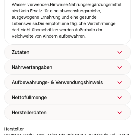
Wasser verwenden.Hinweise:Nahrungsergänzungsmittel
sind kein Ersatz für eine abwechslungsreiche,
ausgewogene Ernährung und eine gesunde
Lebensweise.Die empfohlene tägliche Verzehrmenge
darf nicht überschritten werden.Außerhalb der
Reichweite von Kindern aufbewahren.
Zutaten
Nährwertangaben
Whey Protein Erdbeere
Aufbewahrungs- & Verwendungshinweis
Nährwerte pro 100g
KJ
1732kJ
1707kJ /
Nettofüllmenge
Dank unserer Verpackung überall bei Raumtemperatur,
Kcal
408kcal
sauber und trocken, fern von direkter
Kohlenhydrate
4g
Sonneneinstrahlung möglich.
Herstellerdaten
2kg
Davon Zucker
4g
davon mehrwertige Alkohole
0g
Buxtrade GmbH Carl-Zeiss-Str. 32b 21614 Buxtehude
Hersteller
Fett
7,5g
Tel.: 04161 66955 0