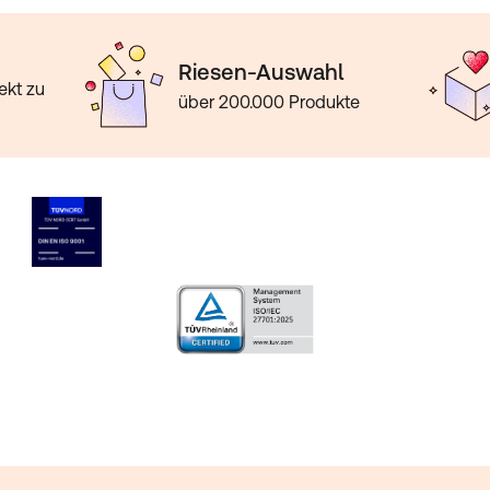
mt, Weizenkleie, Salz,
ittel (Sucralose,
anthan). (*Allergen)
Riesen-Auswahl
ekt zu
über 200.000 Produkte
0g
pro 35 g
560 kJ
l
136 kcal
2.4 g
0.6 g
2.8 g
0.7 g
0 g
0 g
24.9 g
0.57 g