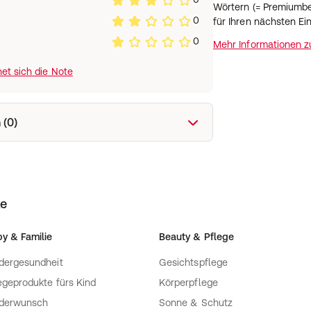
deinem Geschmack
Wörtern (= Premiumbe
pulver probiert und warst
0
für Ihren nächsten Ei
r sandig-mehligen
0
tzt Schluss! Unser veganes
Mehr Informationen 
eugt mit einer Cremigkeit
et sich die Note
schmack. Es enthält keinen
evia und haben zum Beispiel
ckchen für einen besonderen
r Protein bietet sich
 (0)
n. So kannst du
reiche Ernährung bringen.
zenmilch aufgelöste Shake
ist exzellent. Auch als
ganen Eiweißpulver eine
ke
rge vor einem
 Mit der Kombination aus
n ist uns eine wirkliche
y & Familie
Beauty & Pflege
 veganen Proteinpulver
dergesundheit
Gesichtspflege
egeprodukte fürs Kind
Körperpflege
nderwunsch
Sonne & Schutz