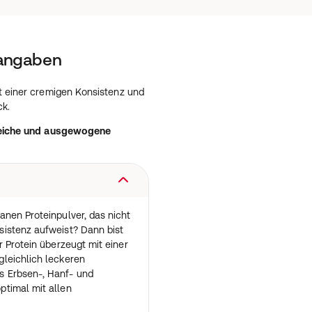
tangaben
t einer cremigen Konsistenz und
k.
sreiche und ausgewogene
nen Proteinpulver, das nicht
istenz aufweist? Dann bist
r Protein überzeugt mit einer
leichlich leckeren
 Erbsen-, Hanf- und
timal mit allen