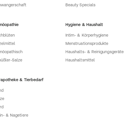
bsen-, Hanf- und
hwangerschaft
Beauty Specials
rgt für eine hohe biologische
hmack
möopathie
Hygiene & Haushalt
ür eine besondere
hblüten
Intim- & Körperhygiene
Stevia
zelmittel
Menstruationsprodukte
möopathisch
Haushalts- & Reinigungsgeräte
utschland
üßler-Salze
Haushaltsmittel
rapotheke & Tierbedarf
enliegend) als
nd
ng mit 350 Milliliter Wasser
xen.
ze
rd
in- & Nagetiere
 5% Sonnenblumenprotein,
ehl, Zucker, Palmöl,