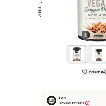
Abbildung ähnlich
nächstes Bild
Merken
EAN
4250519652054