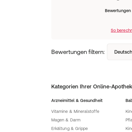
Veganes Proteinpulver ganz nach 
Hast du schon einmal veganes Protein
Bewertungen
wegen des faden Geschmacks und de
Konsistenz enttäuscht? – Damit ist je
Mehrkomponenten Proteinpulver überz
So berechn
und einem leckeren, vollmundigen Ge
zugesetzten Zucker. Wir süßen mit St
der Sorte Cinnamon Cereal echte Stü
Genuss hinzugefügt. Das Vegan Designe
Bewertungen filtern:
Deutsch
außerdem hervorragend zum Backen a
Abwechslung in deine vegane, protein
Doch allein der in Wasser oder Pflan
wird dich überzeugen – die Löslichkeit 
Nicht-Veganer solltest du unserem ve
Kategorien Ihrer Online-Apothe
Chance geben – du brauchst keine So
unangenehmen Nachgeschmack haben.
Erbsen-, Hanf- und Sonnenblumenprotei
Arzneimittel & Gesundheit
Bab
Geschmacksrevolution im Bereich der
Vitamine & Mineralstoffe
Kin
gelungen. Überzeuge dich selbst!
Magen & Darm
Pfl
USP / Key Facts
:
Erkältung & Grippe
Ki