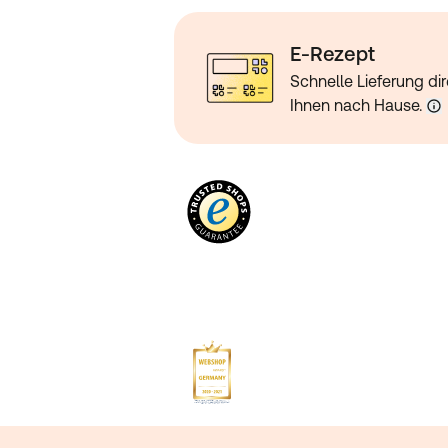
Dextrose, Maisstärke, Maltodextrin, Zi
Gerstenmalzmehl)*, Aromen, Süßungsm
Stevioglycoside), Verdickungsmittel (X
E-Rezept
Schnelle Lieferung dir
Nährwertangaben
:
Ihnen nach Hause.
Nährwerte
Cinnamon Cereal
Nährwerte
pro 10
Brennwert (kJ)
1599 kJ
Brennwert (kcal)
388 kca
Fett
6.8 g
- davon gesättigte Fettsäuren
1.8 g
Kohlenhydrate
8 g
- davon Zucker
2 g
- davon mehrwertige Alkohole
0 g
Ballaststoffe
0 g
Eiweiß
71.1 g
Salz
1.6 g
Aminosäure
pro 100g
Alanin
4.4 g