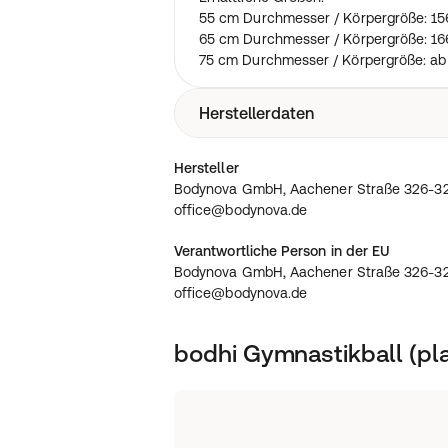
55 cm Durchmesser / Körpergröße: 1
65 cm Durchmesser / Körpergröße: 1
75 cm Durchmesser / Körpergröße: ab
Herstellerdaten
Bodynova GmbH, Aachener Straße 326
Hersteller
office@bodynova.de
Bodynova GmbH, Aachener Straße 326-32
office@bodynova.de
Verantwortliche Person in der EU
Bodynova GmbH, Aachener Straße 326-32
office@bodynova.de
bodhi Gymnastikball (pla