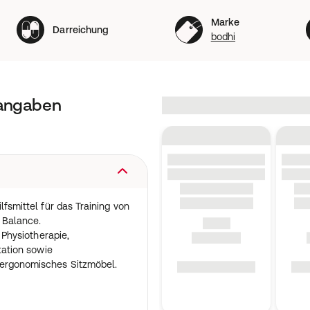
Marke
Darreichung
bodhi
tangaben
lfsmittel für das Training von
d Balance.
r Physiotherapie,
itation sowie
 ergonomisches Sitzmöbel.