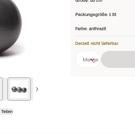
Größe
:
55 cm
Packungsgröße
:
1 St
Farbe
:
anthrazit
Derzeit nicht lieferbar
Menge
vorheriges Bild
Teilen