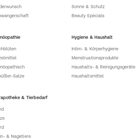
nderwunsch
Sonne & Schutz
hwangerschaft
Beauty Specials
möopathie
Hygiene & Haushalt
hblüten
Intim- & Körperhygiene
zelmittel
Menstruationsprodukte
möopathisch
Haushalts- & Reinigungsgeräte
üßler-Salze
Haushaltsmittel
rapotheke & Tierbedarf
nd
ze
rd
in- & Nagetiere