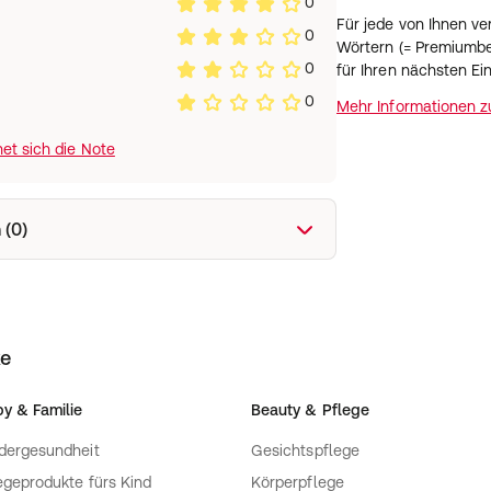
0
Für jede von Ihnen v
0
Wörtern (= Premiumbe
0
für Ihren nächsten Ei
0
Mehr Informationen 
et sich die Note
 (0)
ke
y & Familie
Beauty & Pflege
dergesundheit
Gesichtspflege
egeprodukte fürs Kind
Körperpflege