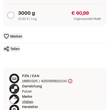
3000 g
€ 60,99
20,33 € / 1 kg
Originalpreis
€ 76,99
Merken
Teilen
PZN / EAN
18850325 / 4250556511000
Darreichung
Pulver
Marke
vitabay
Hersteller