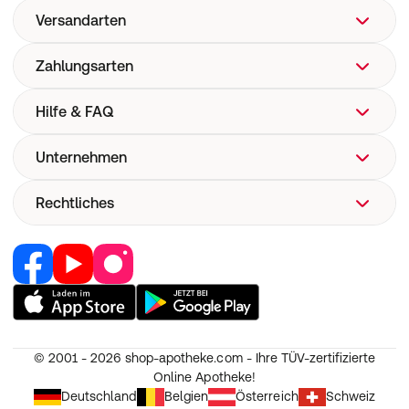
Versandarten
Zahlungsarten
Hilfe & FAQ
Unternehmen
FAQ
Hilfe
Rechtliches
Über uns
Versand
Corporate Website
Versandkosten
Retail Media
Vertrag widerrufen
Now! Versand
Jobs & Karriere
Nutzung und Haftung
E-Rezept
Partner werden
AGB
Pharmakovigilanz
RedPoints
Widerruf
Medizinproduktesicherheit
© 2001 - 2026
shop-apotheke.com - Ihre TÜV-zertifizierte
Unsere Apps
Datenschutz
Online Apotheke!
Unsere Eigenmarken
Erklärung zur Barrierefreiheit
Deutschland
Belgien
Österreich
Schweiz