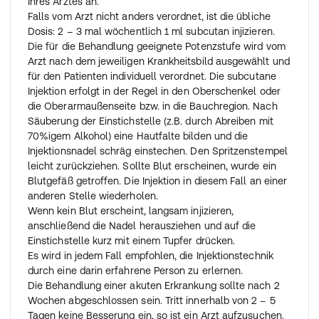
Ihres Arztes an.
Falls vom Arzt nicht anders verordnet, ist die übliche
Dosis: 2 – 3 mal wöchentlich 1 ml subcutan injizieren.
Die für die Behandlung geeignete Potenzstufe wird vom
Arzt nach dem jeweiligen Krankheitsbild ausgewählt und
für den Patienten individuell verordnet. Die subcutane
Injektion erfolgt in der Regel in den Oberschenkel oder
die Oberarmaußenseite bzw. in die Bauchregion. Nach
Säuberung der Einstichstelle (z.B. durch Abreiben mit
70%igem Alkohol) eine Hautfalte bilden und die
Injektionsnadel schräg einstechen. Den Spritzenstempel
leicht zurückziehen. Sollte Blut erscheinen, wurde ein
Blutgefäß getroffen. Die Injektion in diesem Fall an einer
anderen Stelle wiederholen.
Wenn kein Blut erscheint, langsam injizieren,
anschließend die Nadel herausziehen und auf die
Einstichstelle kurz mit einem Tupfer drücken.
Es wird in jedem Fall empfohlen, die Injektionstechnik
durch eine darin erfahrene Person zu erlernen.
Die Behandlung einer akuten Erkrankung sollte nach 2
Wochen abgeschlossen sein. Tritt innerhalb von 2 – 5
Tagen keine Besserung ein, so ist ein Arzt aufzusuchen.