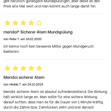
gibt natürlich günstigere Mundspülungen, aber diese ist den
Preis alle Mal wert und man kommt auch lange damit hin.
Xylitol
Süssstoff
Propylene Glycol
Feuchthaltemittel
PVP
Stabilisator
PEG-40 Hydrogenated
meridol® Sicherer Atem Mundspülung
Lösungsvermittler
Castor Oil
von
Peter T.
am
16.02.2020
Zinc Lactate
Wirkstoff
Ich kenne noch kein besseres Mittel gegen Mundgeruch
Fluorid-Wirkstof: Aminfluorid
Bakterien
Olaflur
(125 ppm F-)
Aromastoffe, z.B.
Pfefferminzöl,
Aroma
Anethol, Eugenol, Vanillin,
Meridol sicherer Atem
Krauseminzöl
von
Hedda T.
am
24.10.2019
Fluorid-Wirkstoff: Zinnfluorid
Stannous Fluoride
Meridol sicherer Atem ist absolut zufriedenstellend. Die Wirkung
(125 ppm F-)
hält wirklich lange an. Man sollte für eine sichere Wirkung
Süssstoff (Saccharin und
darauf achten, dass man es für die Dauer von 1 Minute kräftig
Sodium Saccharin
Natriumsalze)
durch die Zähne bzw. Zahnlücken zieht und erst danach