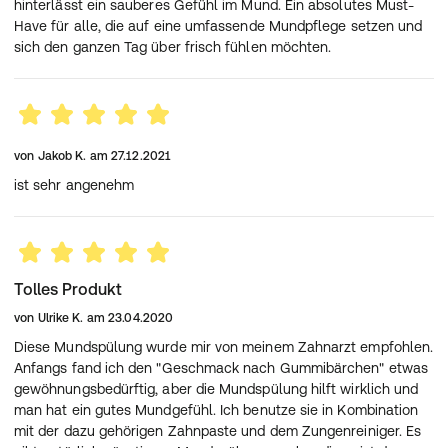
hinterlässt ein sauberes Gefühl im Mund. Ein absolutes Must-
und gleichzeitig die natürliche Widerstandskraft Ihres
Have für alle, die auf eine umfassende Mundpflege setzen und
Zahnfleisches unterstützen, um es vor dem
sich den ganzen Tag über frisch fühlen möchten.
Nachwachsen von Plaquebakterien zu schützen.
*Bekämpft Plaquebakterien, bevor Zahnfleischbluten
entsteht, bei regelmäßiger Anwendung.
**Die meridol-Produktfamilie ist eine Empfehlung bei
einer repräsentativen telefonischen Umfrage bei 300
von
Jakob K.
am
27.12.2021
Zahnärzt:innen im Dez 2019/ Jan 2020, gefragt nach
Marken-Empfehlungen für Mundspülungen im Bereich
ist sehr angenehm
Zahnfleischentzündung.
***Nach drei Wochen kontinuierlicher Anwendung.
****Bekämpft Plaquebakterien, bevor
Zahnfleischprobleme entstehen, „schnell“ und ""lang
anhaltend"" in Labortests bestätigt.
Tolles Produkt
Anwendung
von
Ulrike K.
am
23.04.2020
meridol® SICHERER ATEM sollte in Ergänzung zur
Diese Mundspülung wurde mir von meinem Zahnarzt empfohlen.
täglichen Mund- und Zahnpflege verwendet werden (2 x
Anfangs fand ich den "Geschmack nach Gummibärchen" etwas
täglich, 15 ml) und ist bereits für Kinder ab 6 Jahren
gewöhnungsbedürftig, aber die Mundspülung hilft wirklich und
geeignet, wenn sie das Mundspülen beherrschen.
man hat ein gutes Mundgefühl. Ich benutze sie in Kombination
Inhaltsstoffe nach INCI
Funktion der Inhaltsstoffe
mit der dazu gehörigen Zahnpaste und dem Zungenreiniger. Es
Aqua
Lösungsmittel