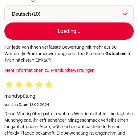
und dem meridol Zahnfleischschutz und Frischer Atem
Zungenreiniger.
Deutsch (10)
BEKÄMPFT DIE URSACHE VON ZAHNFLEISCHBLUTEN
UND -ENTZÜNDUNGEN*: Die meridol Zahnfleischschutz
Loading...
und Frischer Atem Mundspülung wurde von Experten
entwickelt, um die Ursache* von Zahnfleischbluten,
Entzündungen und schlechtem Atem*** zu bekämpfen,
Für jede von Ihnen verfasste Bewertung mit mehr als 50
und zwar schnell****. Sie schützt auch vor wiederholtem
Wörtern (= Premiumbewertung) erhalten Sie einen
Gutschein
für
Auftreten*.
Ihren nächsten Einkauf!
12 h SCHUTZ VOR SCHLECHTEM ATEM: Die
Mehr Informationen zu Premiumbewertungen.
Zahnfleischschutz Mundspülung bekämpft auch die
Ursache* von schlechtem Atem*** – nicht nur die
Symptome – und bietet 12 Stunden Schutz.
ANTIBAKTERIELLER EFFEKT**: Die Zahnfleischschutz
mundspülung
Mundspülung und hat eine wirksame 2-fach Wirkformel,
die sanft ist und eine schnelle antibakterielle
von
Lea D.
am
13.02.2024
Wirkung**** bietet.
Diese Mundspülung ist ein wahres Wundermittel für die tägliche
2-FACH WIRKFORMEL: Die 2-fach Wirkformel dieser
Mundhygiene. Ihr erfrischender Minzgeschmack verleiht einen
Mundspülung enthält Zink und Amine, die
langanhaltenden Atem, während die antibakterielle Formel
Plaquebakterien, die Hauptursache für
effektiv Plaque bekämpft. Die Anwendung ist angenehm und
Zahnfleischprobleme und schlechten Atem, bekämpfen