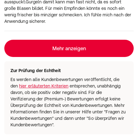
ausspuckt.Gurgeln damit kann man fast nicht, da es sofort
CI 42051
Farbstoff Ariavitblau
große Blasen bildet. Für mein Empfinden könnte es noch ein
Hydrochloric Acid
Regulator des pH-Wertes
wenig frischer bis minziger schmecken. Ich fühle mich nach der
Gebrauchsfertige Mundspülung
Anwendung sicherer.
Alkoholfrei
Für die Langzeitanwendung geeignet
pH: 4,5
Mehr anzeigen
Zur Prüfung der Echtheit
Es werden alle Kundenbewertungen veröffentlicht, die
den
hier erläuterten Kriterien
entsprechen, unabhängig
davon, ob sie positiv oder negativ sind. Für die
Verifizierung der (Premium-) Bewertungen erfolgt keine
Überprüfung der Echtheit von Kundenbewertungen. Mehr
Informationen finden Sie in unserer Hilfe unter "Fragen zu
Kundenbewertungen" und dann unter "So überprüfen wir
Kundenbewertungen".