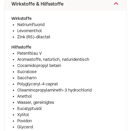
Wirkstoffe & Hilfsstoffe
Wirkstoffe
Natriumfluorid
Levomenthol
Zink (RS)-dilactat
Hilfsstoffe
Patentblau V
Aromastoffe, natürlich, naturidentisch
Cocamidopropyl betain
Sucralose
Saccharin
Polyglyceryl-4 caprat
Oleaminopropylamineth-3 hydrochlorid
Anethol
Wasser, gereinigtes
Eucalyptusöl
Xylitol
Povidon
Glycerol