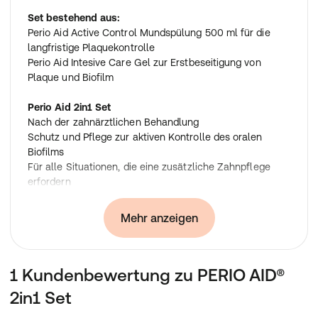
Set bestehend aus:
Perio Aid Active Control Mundspülung 500 ml für die
langfristige Plaquekontrolle
Perio Aid Intesive Care Gel zur Erstbeseitigung von
Plaque und Biofilm
Perio Aid 2in1
Set
Nach der zahnärztlichen Behandlung
Schutz und Pflege zur aktiven Kontrolle des oralen
Biofilms
Für alle Situationen, die eine zusätzliche Zahnpflege
erfordern
Ideal für die Anfangsphase: 2-3 Wochen Komplettpflege
nach der Behandlung in der Zahnarztpraxis
Mehr anzeigen
Bietet eine zusätzliche Versorgung mit Chlorhexidin vor
und nach der ambulanten Zahnbehandlung.
Sorgt für eine maximale Effektivität der Inhaltsstoffe. Die
1 Kundenbewertung zu PERIO AID®
meisten Zahnpasten enthalten anionische Verbindungen,
die die Wirksamkeit von Chlorhexidin reduzieren.
2in1 Set
Perio·Aid Intensive Care Gel enthält keine anionischen
Verbindungen und ist daher perfekt auf die Anwendung