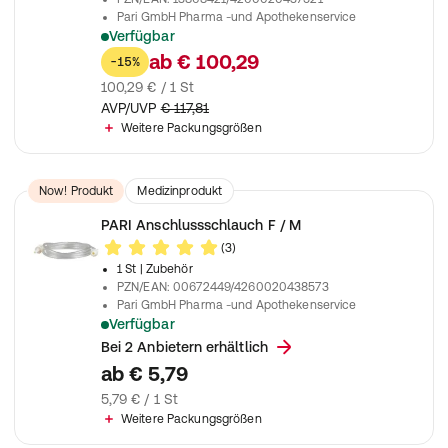
Pari GmbH Pharma -und Apothekenservice
Verfügbar
Bewährt in der Therapie von Erkrankungen der unteren Atem
ab
€ 100,29
-15%
100,29 € / 1 St
AVP/UVP
€ 117,81
Weitere Packungsgrößen
Now! Produkt
Medizinprodukt
PARI Anschlussschlauch F / M
(3)
1 St
| Zubehör
PZN/EAN
:
00672449/4260020438573
Pari GmbH Pharma -und Apothekenservice
Verfügbar
Zum Anschließen des Verneblers
Bei 2 Anbietern erhältlich
ab
€ 5,79
5,79 € / 1 St
Weitere Packungsgrößen