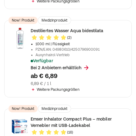
Weitere Packungsgrößen
Now! Produkt
Medizinprodukt
Destiliertes Wasser Aqua bidestilata
(2)
1000 ml
| Flüssigkeit
PZN/EAN
:
04980610/4250796900091
Auxynhairol-Vertrieb
Verfügbar
Nicht steril
Bei 2 Anbietern erhältlich
ab
€ 6,89
6,89 € / 1 l
Weitere Packungsgrößen
Now! Produkt
Medizinprodukt
Emser Inhalator Compact Plus – mobiler
Vernebler mit USB-Ladekabel
(16)