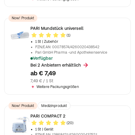
Now! Produkt
PARI Mundstück universell
(1)
1 St
| Zubehör
PZN/EAN
:
00078574/4260020438542
Pari GmbH Pharma -und Apothekenservice
Verfügbar
Für Kinder und Erwachsene
Bei 2 Anbietern erhältlich
ab
€ 7,49
7,49 € / 1 St
Weitere Packungsgrößen
Now! Produkt
Medizinprodukt
PARI COMPACT 2
(20)
1 St
| Gerät
PZN/EAN
:
13868421/4260020437521