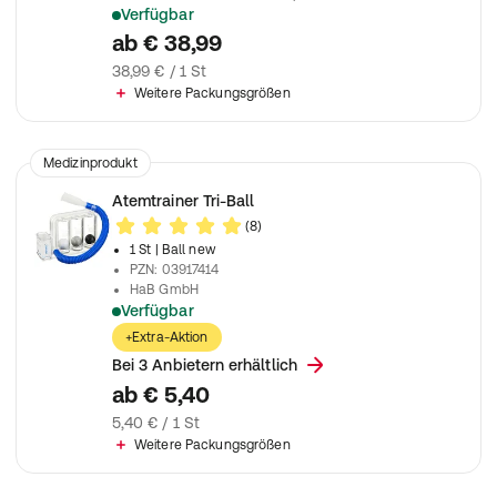
Verfügbar
Zur Verwendung mit Pari Boy® Inahalationsgeräten
ab
€ 38,99
38,99 € / 1 St
Weitere Packungsgrößen
Medizinprodukt
Atemtrainer Tri-Ball
(8)
1 St
| Ball new
PZN
:
03917414
HaB GmbH
Verfügbar
Manueller, floworientierter Atemtrainer
+Extra-Aktion
Bei 3 Anbietern erhältlich
ab
€ 5,40
5,40 € / 1 St
Weitere Packungsgrößen