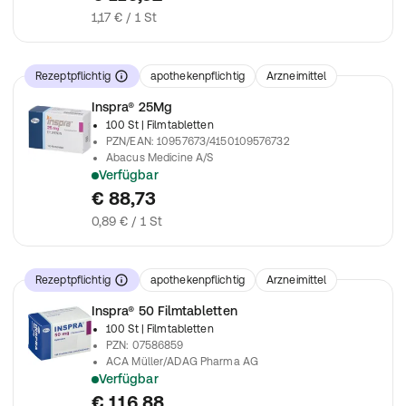
1,17 € / 1 St
Rezeptpflichtig
apothekenpflichtig
Arzneimittel
Inspra® 25Mg
100 St
| Filmtabletten
PZN/EAN
:
10957673/4150109576732
Abacus Medicine A/S
Verfügbar
verschreibungspflichtiges Arzneimittel
€ 88,73
0,89 € / 1 St
Rezeptpflichtig
apothekenpflichtig
Arzneimittel
Inspra® 50 Filmtabletten
100 St
| Filmtabletten
PZN
:
07586859
ACA Müller/ADAG Pharma AG
Verfügbar
verschreibungspflichtiges Arzneimittel
€ 116,88