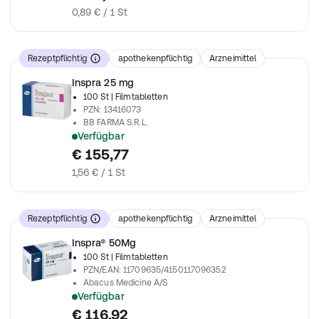
0,89 € / 1 St
Rezeptpflichtig
apothekenpflichtig
Arzneimittel
Inspra 25 mg
100 St
| Filmtabletten
PZN
:
13416073
BB FARMA S.R.L.
Verfügbar
verschreibungspflichtiges Arzneimittel
€ 155,77
1,56 € / 1 St
Rezeptpflichtig
apothekenpflichtig
Arzneimittel
Inspra® 50Mg
100 St
| Filmtabletten
PZN/EAN
:
11709635/4150117096352
Abacus Medicine A/S
Verfügbar
verschreibungspflichtiges Arzneimittel
€ 116,92