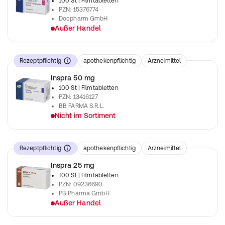
100 St
| Filmtabletten
PZN
:
15376774
Docpharm GmbH
Außer Handel
verschreibungspflichtiges Arzneimittel
Rezeptpflichtig
apothekenpflichtig
Arzneimittel
Inspra 50 mg
100 St
| Filmtabletten
PZN
:
13416127
BB FARMA S.R.L.
Nicht im Sortiment
verschreibungspflichtiges Arzneimittel
Rezeptpflichtig
apothekenpflichtig
Arzneimittel
Inspra 25 mg
100 St
| Filmtabletten
PZN
:
09236690
PB Pharma GmbH
Außer Handel
verschreibungspflichtiges Arzneimittel