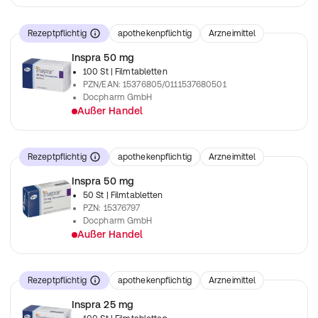
verschreibungspflichtiges Arzneimittel
Rezeptpflichtig
apothekenpflichtig
Arzneimittel
Inspra 50 mg
100 St
| Filmtabletten
PZN/EAN
:
15376805/0111537680501
Docpharm GmbH
Außer Handel
verschreibungspflichtiges Arzneimittel
Rezeptpflichtig
apothekenpflichtig
Arzneimittel
Inspra 50 mg
50 St
| Filmtabletten
PZN
:
15376797
Docpharm GmbH
Außer Handel
verschreibungspflichtiges Arzneimittel
Rezeptpflichtig
apothekenpflichtig
Arzneimittel
Inspra 25 mg