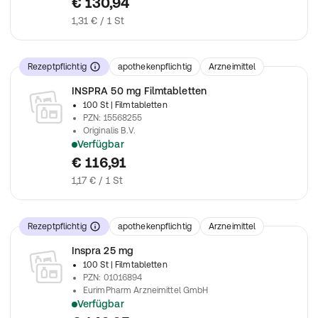
€ 130,94
1,31 € / 1 St
Rezeptpflichtig
apothekenpflichtig
Arzneimittel
INSPRA 50 mg Filmtabletten
100 St
| Filmtabletten
PZN
:
15568255
Originalis B.V.
Verfügbar
verschreibungspflichtiges Arzneimittel
€ 116,91
1,17 € / 1 St
Rezeptpflichtig
apothekenpflichtig
Arzneimittel
Inspra 25 mg
100 St
| Filmtabletten
PZN
:
01016894
EurimPharm Arzneimittel GmbH
Verfügbar
verschreibungspflichtiges Arzneimittel