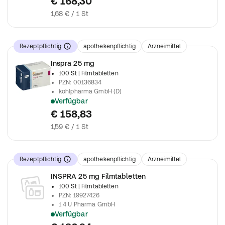
€ 168,30
1,68 € / 1 St
Rezeptpflichtig
apothekenpflichtig
Arzneimittel
Inspra 25 mg
100 St
| Filmtabletten
PZN
:
00136834
kohlpharma GmbH (D)
Verfügbar
verschreibungspflichtiges Arzneimittel
€ 158,83
1,59 € / 1 St
Rezeptpflichtig
apothekenpflichtig
Arzneimittel
INSPRA 25 mg Filmtabletten
100 St
| Filmtabletten
PZN
:
19927426
1 4 U Pharma GmbH
Verfügbar
verschreibungspflichtiges Arzneimittel