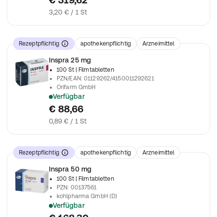
3,20 € / 1 St
Rezeptpflichtig
apothekenpflichtig
Arzneimittel
Inspra 25 mg
100 St
| Filmtabletten
PZN/EAN
:
01129262/4150011292621
Orifarm GmbH
Verfügbar
verschreibungspflichtiges Arzneimittel
€ 88,66
0,89 € / 1 St
Rezeptpflichtig
apothekenpflichtig
Arzneimittel
Inspra 50 mg
100 St
| Filmtabletten
PZN
:
00137561
kohlpharma GmbH (D)
Verfügbar
verschreibungspflichtiges Arzneimittel