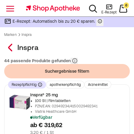
0
Menü
E-Rezept
E-Rezept: Automatisch bis zu 20 € sparen.
Marken
Inspra
Inspra
Relevanz
44 passende Produkte gefunden
Suchergebnisse filtern
Rezeptpflichtig
apothekenpflichtig
Arzneimittel
Inspra® 25 mg
100 St
| Filmtabletten
PZN/EAN
:
02949234/4150029492341
Viatris Healthcare GmbH
Verfügbar
verschreibungspflichtiges Arzneimittel
ab
€ 319,62
3,20 € / 1 St