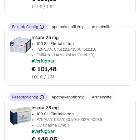
1,17 € / 1 St
Rezeptpflichtig
apothekenpflichtig
Arzneimittel
Inspra 25 mg
100 St
| Filmtabletten
PZN/EAN
:
04511111/4150045111110
EMRAmed Arzneimittel GmbH (D)
Verfügbar
verschreibungspflichtiges Arzneimittel
€ 101,48
1,01 € / 1 St
Rezeptpflichtig
apothekenpflichtig
Arzneimittel
Inspra 25 mg
100 St
| Filmtabletten
PZN/EAN
:
03270409/0110327040938
CC Pharma GmbH
Verfügbar
verschreibungspflichtiges Arzneimittel
€ 146,05