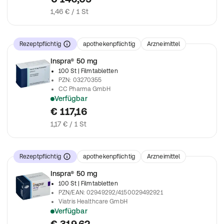
1,46 € / 1 St
Rezeptpflichtig
apothekenpflichtig
Arzneimittel
Inspra® 50 mg
100 St
| Filmtabletten
PZN
:
03270355
CC Pharma GmbH
Verfügbar
verschreibungspflichtiges Arzneimittel
€ 117,16
1,17 € / 1 St
Rezeptpflichtig
apothekenpflichtig
Arzneimittel
Inspra® 50 mg
100 St
| Filmtabletten
PZN/EAN
:
02949292/4150029492921
Viatris Healthcare GmbH
Verfügbar
verschreibungspflichtiges Arzneimittel
€ 319,62