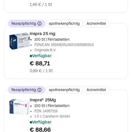
1,46 € / 1 St
Rezeptpflichtig
apothekenpflichtig
Arzneimittel
Inspra 25 mg
100 St
| Filmtabletten
PZN/EAN
:
15568261/4150155682616
Originalis B.V.
Verfügbar
verschreibungspflichtiges Arzneimittel
€ 88,71
0,89 € / 1 St
Rezeptpflichtig
apothekenpflichtig
Arzneimittel
Inspra® 25Mg
100 St
| Filmtabletten
PZN
:
14357119
1 0 1 Carefarm GmbH
Verfügbar
verschreibungspflichtiges Arzneimittel
€ 88,66