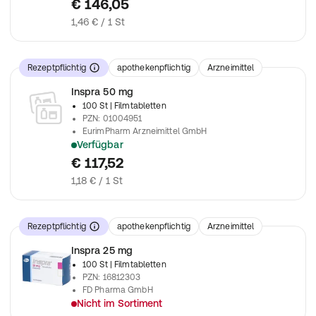
€ 146,05
1,46 € / 1 St
Rezeptpflichtig
apothekenpflichtig
Arzneimittel
Inspra 50 mg
100 St
| Filmtabletten
PZN
:
01004951
EurimPharm Arzneimittel GmbH
Verfügbar
verschreibungspflichtiges Arzneimittel
€ 117,52
1,18 € / 1 St
Rezeptpflichtig
apothekenpflichtig
Arzneimittel
Inspra 25 mg
100 St
| Filmtabletten
PZN
:
16812303
FD Pharma GmbH
Nicht im Sortiment