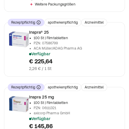
Weitere Packungsgrößen
Rezeptpflichtig
apothekenpflichtig
Arzneimittel
Inspra® 25
100 St
| Filmtabletten
PZN
:
07586799
ACA Müller/ADAG Pharma AG
Verfügbar
verschreibungspflichtiges Arzneimittel
€ 225,64
2,26 € / 1 St
Rezeptpflichtig
apothekenpflichtig
Arzneimittel
Inspra 25 mg
100 St
| Filmtabletten
PZN
:
06111321
axicorp Pharma GmbH
Verfügbar
verschreibungspflichtiges Arzneimittel
€ 145,86