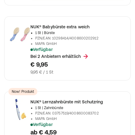
NUK® Babybürste extra weich
1 St
| Bürste
PZN/EAN
:
10298414/4008600202912
MAPA GmbH
Verfügbar
Extra weiche Bürste für das zarte Babyhaar
Bei 2 Anbietern erhältlich
€ 9,95
9,95 € / 1 St
Now! Produkt
NUK® Lernzahnbürste mit Schutzring
1 St
| Zahnbürste
PZN/EAN
:
03757519/4008600083702
MAPA GmbH
Verfügbar
Speziell angepasste Lernzahnbürste für das selbstständige 
ab
€ 4,59