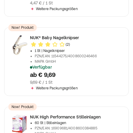
4,47 € / 1 St
Weitere Packungsgrößen
Now! Produkt
NUK® Baby Nagelknipser
(2)
1 St
| Nagelknipser
PZN/EAN
:
11544275/4008600246466
MAPA GmbH
Verfügbar
Für die einfache und sanfte Nagelpflege
ab
€ 9,69
9,69 € / 1 St
Weitere Packungsgrößen
Now! Produkt
NUK High Performance Stilleinlagen
60 St
| Stilleinlagen
PZN/EAN
:
16909681/4008600384885