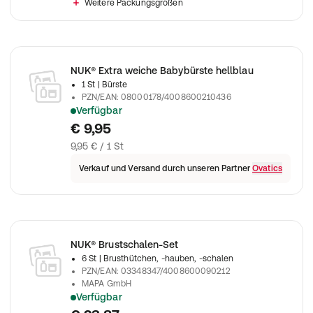
Weitere Packungsgrößen
NUK® Extra weiche Babybürste hellblau
1 St
| Bürste
PZN/EAN
:
08000178/4008600210436
Verfügbar
Für die tägliche Haarpflege von Neugeborenen und Babys
€ 9,95
9,95 € / 1 St
Verkauf und Versand durch unseren Partner
Ovatics
NUK® Brustschalen-Set
6 St
| Brusthütchen, -hauben, -schalen
PZN/EAN
:
03348347/4008600090212
MAPA GmbH
Verfügbar
Zum Schutz empfindlicher Brustwarzen und zum Auffangen v