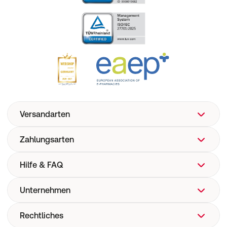
Versandarten
Zahlungsarten
Hilfe & FAQ
Unternehmen
FAQ
Hilfe
Rechtliches
Über uns
Versand