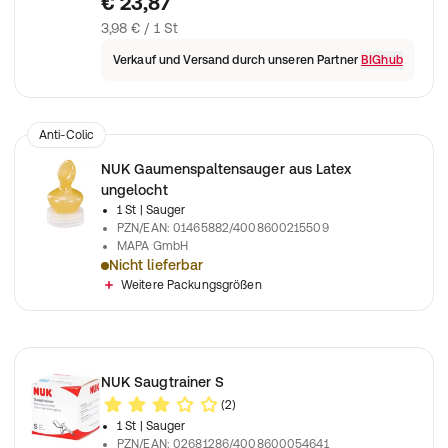
€ 23,87
3,98 € / 1 St
Verkauf und Versand durch unseren Partner
BIGhub
Anti-Colic
NUK Gaumenspaltensauger aus Latex
ungelocht
1 St
| Sauger
PZN/EAN
:
01465882/4008600215509
MAPA GmbH
Nicht lieferbar
Spezial-Trinksauger für Kinder mit Lippen-Kiefer-Gaumen-Seg
Weitere Packungsgrößen
NUK Saugtrainer S
(2)
1 St
| Sauger
PZN/EAN
:
02681286/4008600054641