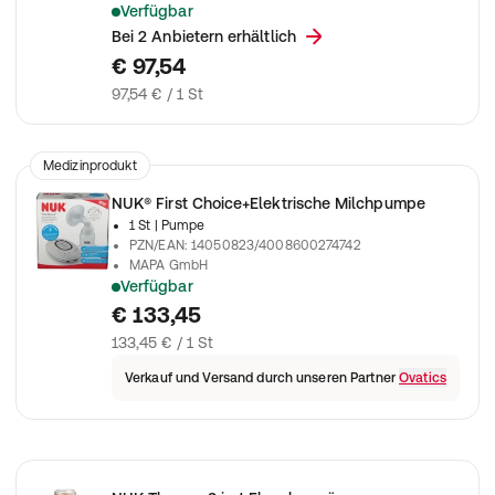
Verfügbar
Zum leichten Abpumpen der Muttermilch
Bei 2 Anbietern erhältlich
€ 97,54
97,54 € / 1 St
Medizinprodukt
NUK® First Choice+Elektrische Milchpumpe
1 St
| Pumpe
PZN/EAN
:
14050823/4008600274742
MAPA GmbH
Verfügbar
Zum leichten Abpumpen der Muttermilch
€ 133,45
133,45 € / 1 St
Verkauf und Versand durch unseren Partner
Ovatics