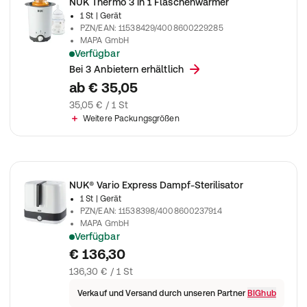
NUK Thermo 3 in 1 Flaschenwärmer
1 St
| Gerät
PZN/EAN
:
11538429/4008600229285
MAPA GmbH
Verfügbar
Flaschenwärmer zum gleichmäßigen Erwärmen, automatisc
Bei 3 Anbietern erhältlich
ab
€ 35,05
35,05 € / 1 St
Weitere Packungsgrößen
NUK® Vario Express Dampf-Sterilisator
1 St
| Gerät
PZN/EAN
:
11538398/4008600237914
MAPA GmbH
Verfügbar
Für bis zu 6 Flaschen und Zubehör, desinfiziert schnell und sic
€ 136,30
136,30 € / 1 St
Verkauf und Versand durch unseren Partner
BIGhub