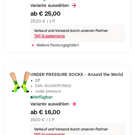
der optimale Regenerationsbeschleuniger lässt Dich einfach l
Variante auswählen
ab
€ 25,00
25,00 € / 1 P
Verkauf und Versand durch unseren Partner
TNT-Supplements
Weitere Packungsgrößen
UNDER PRESSURE SOCKX - Around the World
1 P
EAN
:
4013497576602
under pressure
Verfügbar
Polsterung vermindert Druckstellen + Blasen, Sohlendesign sor
Variante auswählen
ab
€ 16,00
16,00 € / 1 P
Verkauf und Versand durch unseren Partner
TNT-Supplements