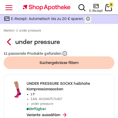
0
Menü
E-Rezept
E-Rezept: Automatisch bis zu 20 € sparen.
Marken
under pressure
under pressure
Relevanz
11 passende Produkte gefunden
Suchergebnisse filtern
UNDER PRESSURE SOCKX halbhohe
Kompressionssocken
1 P
EAN
:
4013497570457
under pressure
Verfügbar
Polsterung vermindert Druckstellen + Blasen, Sohlendesign sor
Variante auswählen