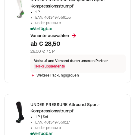
Kompressionsstrumpf
1 P
EAN
:
4013497559155
under pressure
Verfügbar
Sorgt für mehr Unterstützung und Leistung beim Laufen, besond
Variante auswählen
ab
€ 28,50
28,50 € / 1 P
Verkauf und Versand durch unseren Partner
TNT-Supplements
Weitere Packungsgrößen
UNDER PRESSURE Allround Sport-
Kompressionsstrumpf
1 P
| Set
EAN
:
4013497559117
under pressure
Verfügbar