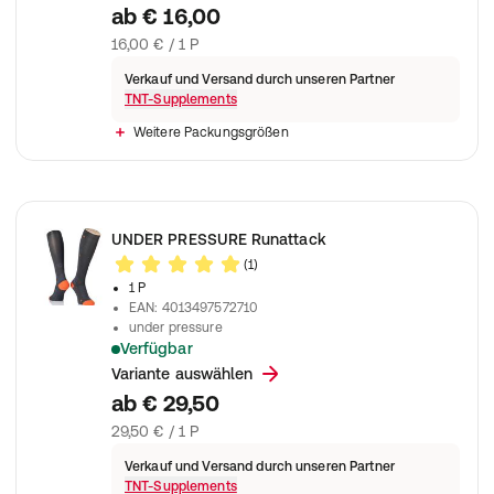
ab
€ 16,00
16,00 € / 1 P
Verkauf und Versand durch unseren Partner
TNT-Supplements
Weitere Packungsgrößen
UNDER PRESSURE Runattack
(1)
1 P
EAN
:
4013497572710
under pressure
Verfügbar
Der Laufbeschleuniger. Hergestellt in D! Kompression: 18-21 mmH
Variante auswählen
ab
€ 29,50
29,50 € / 1 P
Verkauf und Versand durch unseren Partner
TNT-Supplements