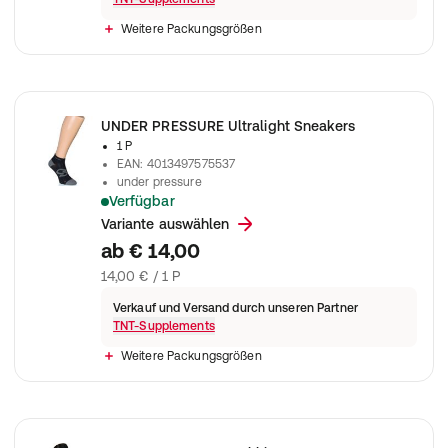
Weitere Packungsgrößen
UNDER PRESSURE Ultralight Sneakers
1 P
EAN
:
4013497575537
under pressure
Verfügbar
starke Kompression mit einer extra dünnen und gleichzeitig e
Variante auswählen
ab
€ 14,00
14,00 € / 1 P
Verkauf und Versand durch unseren Partner
TNT-Supplements
Weitere Packungsgrößen