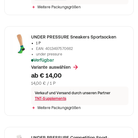
Weitere Packungsgrößen
UNDER PRESSURE Sneakers Sportsocken
1 P
EAN
:
4013497570662
under pressure
Verfügbar
SNEAKERS geben optimalen Halt, reduzieren Reibstellen und 
Variante auswählen
ab
€ 14,00
14,00 € / 1 P
Verkauf und Versand durch unseren Partner
TNT-Supplements
Weitere Packungsgrößen
UNDER PRESSURE Competition Sport-