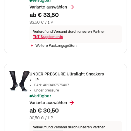
Verfügbar
optimales Mikroklima bei Kälte wie Anstrengung, beugt Blasenb
Variante auswählen
ab
€ 33,50
33,50 € / 1 P
Verkauf und Versand durch unseren Partner
TNT-Supplements
Weitere Packungsgrößen
UNDER PRESSURE Ultralight Sneakers
1 P
EAN
:
4013497575407
under pressure
Verfügbar
starke Kompression mit einer extra dünnen und gleichzeitig e
Variante auswählen
ab
€ 30,50
30,50 € / 1 P
Verkauf und Versand durch unseren Partner