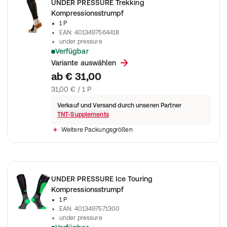
UNDER PRESSURE Trekking
Kompressionsstrumpf
1 P
EAN
:
4013497564418
under pressure
Verfügbar
Optimales Mikroklima; Coolmax Fasern leiten Feuchtigkeit v
Variante auswählen
ab
€ 31,00
31,00 € / 1 P
Verkauf und Versand durch unseren Partner
TNT-Supplements
Weitere Packungsgrößen
UNDER PRESSURE Ice Touring
Kompressionsstrumpf
1 P
EAN
:
4013497571300
under pressure